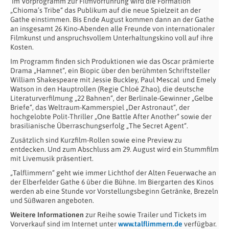
Im Vorprogramm zur Filmvorführung wird die Formation
„Chioma’s Tribe“ das Publikum auf die neue Spielzeit an der
Gathe einstimmen. Bis Ende August kommen dann an der Gathe
an insgesamt 26 Kino-Abenden alle Freunde von internationaler
Filmkunst und anspruchsvollem Unterhaltungskino voll auf ihre
Kosten.
Im Programm finden sich Produktionen wie das Oscar prämierte
Drama „Hamnet“, ein Biopic über den berühmten Schriftsteller
William Shakespeare mit Jessie Buckley, Paul Mescal
und Emely
Watson in den Hauptrollen (Regie Chloé Zhao), die deutsche
Literaturverfilmung „22 Bahnen“, der Berlinale-Gewinner „Gelbe
Briefe“, das Weltraum-Kammerspiel „Der Astronaut“, der
hochgelobte Polit-Thriller „One Battle After Another“ sowie der
brasilianische Überraschungserfolg „The Secret Agent“.
Zusätzlich sind Kurzfilm-Rollen sowie eine Preview zu
entdecken. Und zum Abschluss am 29. August wird ein Stummfilm
mit Livemusik präsentiert.
„Talflimmern“ geht wie immer Lichthof der Alten Feuerwache an
der Elberfelder Gathe 6 über die Bühne. Im Biergarten des Kinos
werden ab eine Stunde vor Vorstellungsbeginn Getränke, Brezeln
und Süßwaren angeboten.
Weitere Informationen
zur Reihe sowie Trailer und Tickets im
Vorverkauf sind im Internet unter
www.talflimmern.de
verfügbar.