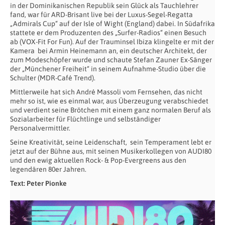
in der Dominikanischen Republik sein Glück als Tauchlehrer
fand, war für ARD-Brisant live bei der Luxus-Segel-Regatta
„Admirals Cup“ auf der Isle of Wight (England) dabei. In Südafrika
stattete er dem Produzenten des „Surfer-Radios“ einen Besuch
ab (VOX-Fit For Fun). Auf der Trauminsel Ibiza klingelte er mit der
Kamera
bei Armin Heinemann an, ein deutscher Architekt, der
zum Modeschöpfer wurde und schaute Stefan Zauner Ex-Sänger
der „Münchener Freiheit“ in seinem Aufnahme-Studio über die
Schulter (MDR-Café Trend).
Mittlerweile hat sich André Massoli vom Fernsehen, das nicht
mehr so ist, wie es einmal war, aus Überzeugung verabschiedet
und verdient seine Brötchen mit einem ganz normalen Beruf als
Sozialarbeiter für Flüchtlinge und selbständiger
Personalvermittler.
Seine Kreativität, seine Leidenschaft,
sein Temperament lebt er
jetzt auf der Bühne aus, mit seinen Musikerkollegen von AUDI80
und den ewig aktuellen Rock- & Pop-Evergreens aus den
legendären 80er Jahren.
Text: Peter Pionke