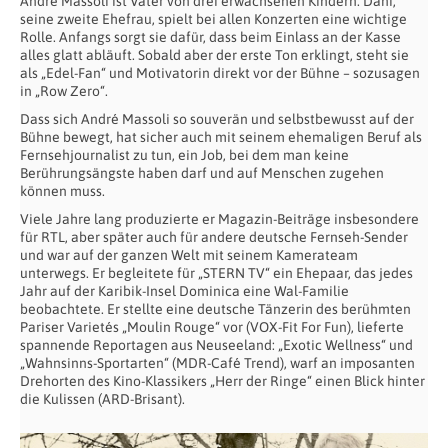
André Massoli ist Vater von drei erwachsenen Kindern. Dani,
seine zweite Ehefrau, spielt bei allen Konzerten eine wichtige
Rolle. Anfangs sorgt sie dafür, dass beim Einlass an der Kasse
alles glatt abläuft. Sobald aber der erste Ton erklingt, steht sie
als „Edel-Fan“ und Motivatorin direkt vor der Bühne – sozusagen
in „Row Zero“.
Dass sich André Massoli so souverän und selbstbewusst auf der
Bühne bewegt, hat sicher auch mit seinem ehemaligen Beruf als
Fernsehjournalist zu tun, ein Job, bei dem man keine
Berührungsängste haben darf und auf Menschen zugehen
können muss.
Viele Jahre lang produzierte er Magazin-Beiträge insbesondere
für RTL, aber später auch für andere deutsche Fernseh-Sender
und war auf der ganzen Welt mit seinem Kamerateam
unterwegs. Er begleitete für „STERN TV“ ein Ehepaar, das jedes
Jahr auf der Karibik-Insel Dominica eine Wal-Familie
beobachtete. Er stellte eine deutsche Tänzerin des berühmten
Pariser Varietés „Moulin Rouge“ vor (VOX-Fit For Fun), lieferte
spannende Reportagen aus Neuseeland: „Exotic Wellness“ und
„Wahnsinns-Sportarten“ (MDR-Café Trend), warf an imposanten
Drehorten des Kino-Klassikers „Herr der Ringe“ einen Blick hinter
die Kulissen (ARD-Brisant).