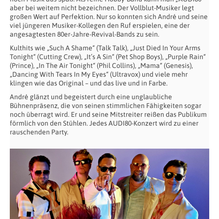
aber bei weitem nicht bezeichnen. Der Vollblut-Musiker legt
großen Wert auf Perfektion. Nur so konnten sich André und seine
viel jüngeren Musiker-Kollegen den Ruf erspielen, eine der
angesagtesten 80er-Jahre-Revival-Bands zu sein.
Kulthits wie „Such A Shame“ (Talk Talk), „Just Died In Your Arms
Tonight“ (Cutting Crew), „It’s A Sin“ (Pet Shop Boys), „Purple Rain“
(Prince), „In The Air Tonight“ (Phil Collins), „Mama“ (Genesis),
„Dancing With Tears In My Eyes“ (Ultravox) und viele mehr
klingen wie das Original – und das live und in Farbe.
André glänzt und begeistert durch eine unglaubliche
Bühnenpräsenz, die von seinen stimmlichen Fähigkeiten sogar
noch überragt wird. Er und seine Mitstreiter reißen das Publikum
förmlich von den Stühlen. Jedes AUDI80-Konzert wird zu einer
rauschenden Party.