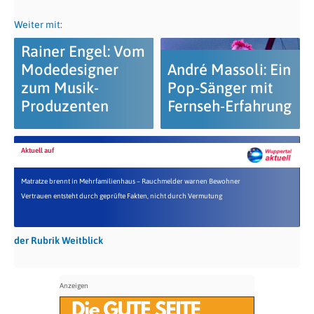
Weiter mit:
Rainer Engel: Vom
Modedesigner
André Massoli: Ein
zum Musik-
Pop-Sänger mit
Produzenten
Fernseh-Erfahrung
Aktuell auf
Matratze brennt in Mehrfamilienhaus – Rauchmelder warnen Bewohner
Vertrauen entsteht durch geprüfte Fakten, nicht durch Vermutung
der Rubrik Weitblick