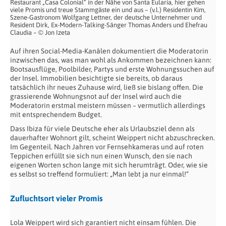
Restaurant „Casa Colonial“ in der Nähe von Santa Eularia, hier gehen
viele Promis und treue Stammgäste ein und aus – (v.l.) Residentin Kim,
Szene-Gastronom Wolfgang Lettner, der deutsche Unternehmer und
Resident Dirk, Ex-Modern-Talking-Sänger Thomas Anders und Ehefrau
Claudia – © Jon Izeta
Auf ihren Social-Media-Kanälen dokumentiert die Moderatorin
inzwischen das, was man wohl als Ankommen bezeichnen kann:
Bootsausflüge, Poolbilder, Partys und erste Wohnungssuchen auf
der Insel. Immobilien besichtigte sie bereits, ob daraus
tatsächlich ihr neues Zuhause wird, ließ sie bislang offen. Die
grassierende Wohnungsnot auf der Insel wird auch die
Moderatorin erstmal meistern müssen – vermutlich allerdings
mit entsprechendem Budget.
Dass Ibiza für viele Deutsche eher als Urlaubsziel denn als
dauerhafter Wohnort gilt, scheint Weippert nicht abzuschrecken.
Im Gegenteil. Nach Jahren vor Fernsehkameras und auf roten
Teppichen erfüllt sie sich nun einen Wunsch, den sie nach
eigenen Worten schon lange mit sich herumträgt. Oder, wie sie
es selbst so treffend formuliert: „Man lebt ja nur einmal!“
Zufluchtsort vieler Promis
Lola Weippert wird sich garantiert nicht einsam fühlen. Die