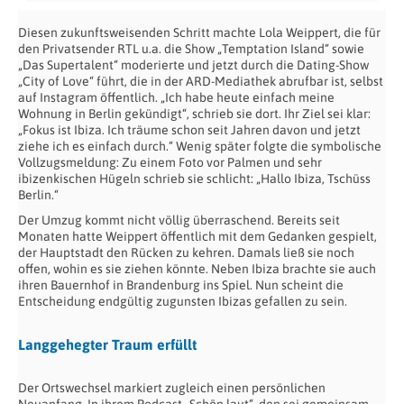
Diesen zukunftsweisenden Schritt machte Lola Weippert, die für
den Privatsender RTL u.a. die Show „Temptation Island“ sowie
„Das Supertalent“ moderierte und jetzt durch die Dating-Show
„City of Love“ führt, die in der ARD-Mediathek abrufbar ist, selbst
auf Instagram öffentlich. „Ich habe heute einfach meine
Wohnung in Berlin gekündigt“, schrieb sie dort. Ihr Ziel sei klar:
„Fokus ist Ibiza. Ich träume schon seit Jahren davon und jetzt
ziehe ich es einfach durch.“ Wenig später folgte die symbolische
Vollzugsmeldung: Zu einem Foto vor Palmen und sehr
ibizenkischen Hügeln schrieb sie schlicht: „Hallo Ibiza, Tschüss
Berlin.“
Der Umzug kommt nicht völlig überraschend. Bereits seit
Monaten hatte Weippert öffentlich mit dem Gedanken gespielt,
der Hauptstadt den Rücken zu kehren. Damals ließ sie noch
offen, wohin es sie ziehen könnte. Neben Ibiza brachte sie auch
ihren Bauernhof in Brandenburg ins Spiel. Nun scheint die
Entscheidung endgültig zugunsten Ibizas gefallen zu sein.
Langgehegter Traum erfüllt
Der Ortswechsel markiert zugleich einen persönlichen