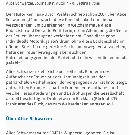
Alice Schwarzer, Journalistin, Autorin – © Bettina Flitner
Der Historiker Hans-Ulrich Wehler schrieb schon 2007 über Alice
Schwarzer: „Man braucht diese Persönlichkeit nur einmal
wegzudenken, um zu erkennen, in welchem Maße diese
Publizistin und De-facto-Politikerin, oft im Alleingang, die Sache
der Frauen überzeugend verfochten hat. Ohne diese ganz
individuelle Motorik, ja sei‘s drum, ohne diese Leidenschaft, im
offenen Streit für die gerechte Sache unentwegt voranzugehen,
hätte der Frauenbewegung, aber auch den
Entscheidungsgremien der Parteipolitik ein wesentlicher Impuls
gefehlt.“
Alice Schwarzer, sieht sich auch selbst als Pionierin des
Aufbruchs der Frauen aus der Unmündigkeit und den
patriarchalen Verhältnissen der vergangenen Jahrzehnte, zeigt,
auf welchen Errungenschaften Frauen heute aufbauen und
welche Herausforderungen und Bedrohungen die Gesellschaft
aktuell beschäftigen. Droht etwa ein Backlash (Rückfall)?Ein
inspirierendes Buch, das zum Weiterdenken anregen soll.
Über Alice Schwarzer
Alice Schwarzer wurde 1942 in Wuppertal, geboren. Sie ist