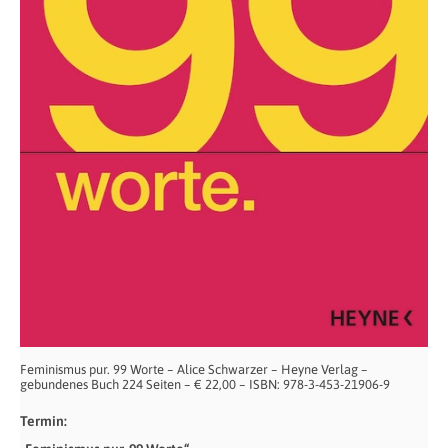
Feminismus pur. 99 Worte – Alice Schwarzer – Heyne Verlag –
gebundenes Buch 224 Seiten – € 22,00 – ISBN: 978-3-453-21906-9
Termin: