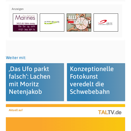
Weiter mit:
‚Das Ufo parkt
Konzeptionelle
falsch‘: Lachen
Fotokunst
mit Moritz
veredelt die
Netenjakob
Schwebebahn
Aktuell auf