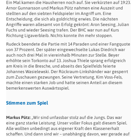
Ein Mal kamen die Hausherren noch auf. Sie verkürzten auf 19:23.
Arnor Gunnarsson und Markus Pütz nahmen eine Auszeit und
stellten auf den siebten Feldspieler im Angriff um. Eine
Entscheidung, die sich als goldrichtig erwies. Die nächsten
Angriffe waren allesamt von Erfolg gekrönt: Aron Seesing, Julian
Fuchs und wieder Seesing trafen. Der BHC war nun auf Kurs
Richtung Ligaverbleib. Nichts konnte ihn mehr stoppen.
Rudeck beendete die Partie mit 14 Paraden und einer Fangquote
von 37 Prozent. Der später eingewechselte Lukas Diedrich war
auch noch drei Mal in viereinhalb Minuten zur Stelle. Beyer
erhöhte sein Torkonto auf 13. Joshua Thiele sprang erfolgreich
am Kreis in die Bresche, und abseits des Spielfelds feierte
Johannes Wasielewski. Der Rückraum-Linkshänder war gesperrt
zum Zuschauen gezwungen. Seine Vertretung, Kim Voss-Fels,
machte einen starken Job und hatte seinen Anteil an diesem
bemerkenswerten Auswärtsspiel.
Stimmen zum Spiel
Markus Pütz:
„Wir sind unfassbar stolz auf die Jungs. Das war
eine ganz starke Leistung. Unser voller Fokus galt diesem Spiel.
Alle wollten unbedingt aus eigener Kraft den Klassenerhalt
schaffen. Und dann sind wir – unabhängig davon, wer gerade auf