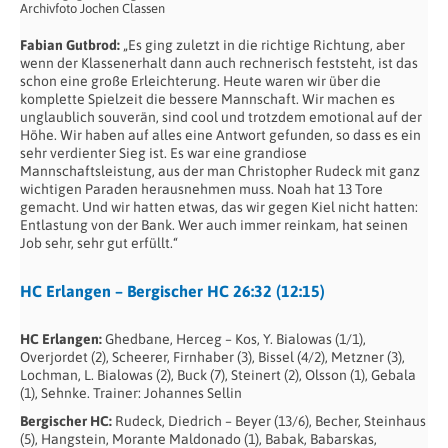
Archivfoto Jochen Classen
Fabian Gutbrod:
„Es ging zuletzt in die richtige Richtung, aber
wenn der Klassenerhalt dann auch rechnerisch feststeht, ist das
schon eine große Erleichterung. Heute waren wir über die
komplette Spielzeit die bessere Mannschaft. Wir machen es
unglaublich souverän, sind cool und trotzdem emotional auf der
Höhe. Wir haben auf alles eine Antwort gefunden, so dass es ein
sehr verdienter Sieg ist. Es war eine grandiose
Mannschaftsleistung, aus der man Christopher Rudeck mit ganz
wichtigen Paraden herausnehmen muss. Noah hat 13 Tore
gemacht. Und wir hatten etwas, das wir gegen Kiel nicht hatten:
Entlastung von der Bank. Wer auch immer reinkam, hat seinen
Job sehr, sehr gut erfüllt.“
HC Erlangen – Bergischer HC 26:32 (12:15)
HC Erlangen:
Ghedbane, Herceg – Kos, Y. Bialowas (1/1),
Overjordet (2), Scheerer, Firnhaber (3), Bissel (4/2), Metzner (3),
Lochman, L. Bialowas (2), Buck (7), Steinert (2), Olsson (1), Gebala
(1), Sehnke. Trainer: Johannes Sellin
Bergischer HC:
Rudeck, Diedrich – Beyer (13/6), Becher, Steinhaus
(5), Hangstein, Morante Maldonado (1), Babak, Babarskas,