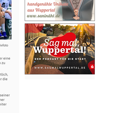
ivfoto
er eine
n zu
tlich,
r die
 seiner
mer
iter