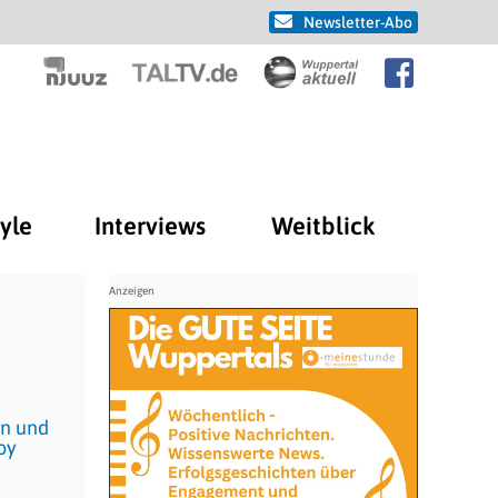
Newsletter-Abo
tyle
Interviews
Weitblick
rn und
oy