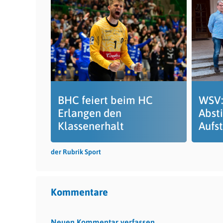
BHC feiert beim HC
WSV:
Erlangen den
Abst
Klassenerhalt
Aufs
der Rubrik Sport
Kommentare
Neuen Kommentar verfassen