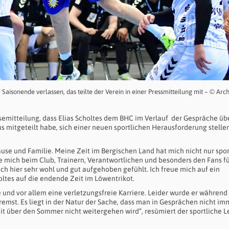
isonende verlassen, das teilte der Verein in einer Pressmitteilung mit – © Arch
ssemitteilung, dass Elias Scholtes dem BHC im Verlauf der Gespräche üb
us mitgeteilt habe, sich einer neuen sportlichen Herausforderung stelle
use und Familie. Meine Zeit im Bergischen Land hat mich nicht nur spor
 mich beim Club, Trainern, Verantwortlichen und besonders den Fans fü
ch hier sehr wohl und gut aufgehoben gefühlt. Ich freue mich auf ein
oltes auf die endende Zeit im Löwentrikot.
 und vor allem eine verletzungsfreie Karriere. Leider wurde er während
mst. Es liegt in der Natur der Sache, dass man in Gesprächen nicht im
 über den Sommer nicht weitergehen wird“, resümiert der sportliche Le