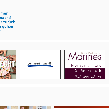
ommer
macht!
r zurück
ch gehen
n