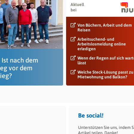
Aktuell
bei
Von Büchern, Arbeit und dem
Reisen
Arbeitsuchend- und
Arbeitslosmeldung online
erledigen
Wenn der Regen auf sich war
 Ist nach dem
lässt
ieg vor dem
Welche Steck-Lösung passt zu
tieg?
Mietwohnung und Balkon?
Be social!
Unterstützen Sie uns, indem S
Artikel teilen. Danke!