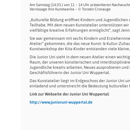
Am Samstag (14.03.) von 11 – 14 Uhr präsentieren Nachwuchs
Vernissage ihre Kunstwerke – © Torsten Cronauge
„Kulturelle Bildung eröffnet Kindern und Jugendliche
Teilhabe. Mit dem neuen Kunstatelier unterstützen wi
vielfältige kreative Erfahrungen ermöglicht“, sagt Jen
Sie war gemeinsam mit sechs Kindern und Erzieherinne
Atelier“ gekommen, die das neue Kunst- & Kultur-Zuha
Kunstworkshop der Kita-Kinder entstanden viele kleine,
Die Junior Uni sieht in dem neuen Atelier einen wichtig
Raum, der unseren künstlerischen und interdisziplinä
Jugendliche kreativ arbeiten, Neues ausprobieren und i
Geschäftsführerin der Junior Uni Wuppertal.
Das Kunstatelier liegt im Erdgeschoss der Junior Uni 
einladend und unterstreicht die Bedeutung kultureller 
Link zur Webseite der Junior Uni Wuppertal:
http://www.junioruni-wuppertal.de