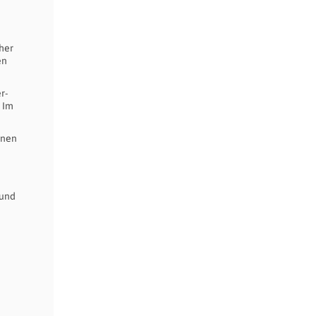
her
en
r-
 Im
inen
 und