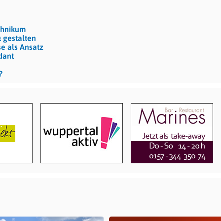
echnikum
& gestalten
e als Ansatz
dant
?