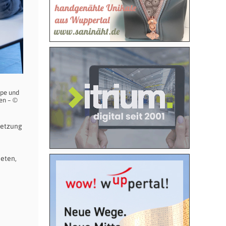
ppe und
hen – ©
setzung
ieten,