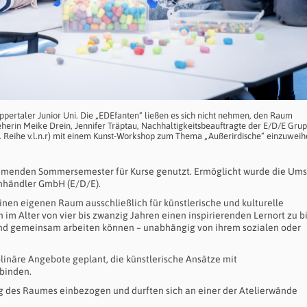
uppertaler Junior Uni. Die „EDEfanten“ ließen es sich nicht nehmen, den Raum
eherin Meike Drein, Jennifer Träptau, Nachhaltigkeitsbeauftragte der E/D/E Gru
 (2. Reihe v.l.n.r) mit einem Kunst-Workshop zum Thema „Außerirdische“ einzuwei
ommenden Sommersemester für Kurse genutzt. Ermöglicht wurde die Um
enhändler GmbH (E/D/E).
einen eigenen Raum ausschließlich für künstlerische und kulturelle
 im Alter von vier bis zwanzig Jahren einen inspirierenden Lernort zu b
und gemeinsam arbeiten können – unabhängig von ihrem sozialen oder
linäre Angebote geplant, die künstlerische Ansätze mit
rbinden.
g des Raumes einbezogen und durften sich an einer der Atelierwände