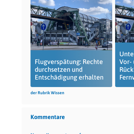
Unte
Flugverspätung: Rechte
Vor-
durchsetzen und
Rück
Entschädigung erhalten
Fern
der Rubrik Wissen
Kommentare