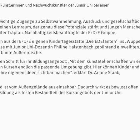
künstlerinnen und Nachwuchskünstler der Junior Uni bei einer
n wichtige Zugänge zu Selbstwahrnehmung, Ausdruck und gesellschaftlic
r einen Lernraum, der genau diese Potenziale stärkt und jungen Mensch
nifer Träptau, Nachhaltigkeitsbeauftragte der E/D/E Gruppe.
n aus der E/D/E eigenen Kindertagesstätte „Die EDEfanten“ ins „Wuppe
use mit Junior Uni-Dozentin Philine Halstenbach gebührend einweihten.
 bunte Außerirdische.
en Schritt für ihr Bildungsangebot: „Mit dem Kunstatelier schaffen wir e
ren Kursen endlich die passende Umgebung gibt. Hier können Kinder und
hre eigenen Ideen sichtbar machen“, erklärt Dr. Ariane Staab,
und ist vom Außengelände aus einsehbar. Dadurch wirkt es bewusst offen
Bildung als festen Bestandteil des Kursangebots der Junior Uni.