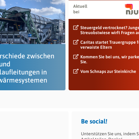
Aktuell
bei
Steuergeld vertrocknet? Jung
Streuobstwiese wirft Fragen a
Caritas startet Trauergruppe f
verwaiste Eltern
rschiede zwischen
Kommen Sie bei uns, wir park
Sie.
 und
laufleitungen in
Vom Schnaps zur Steinkirche
wärmesystemen
Be social!
Unterstützen Sie uns, indem S