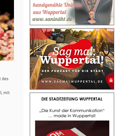
t des
, mit