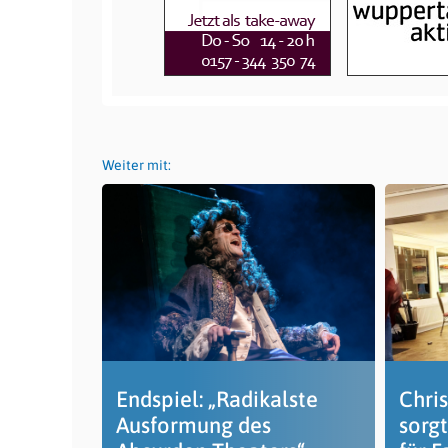
Weiter mit:
Endspiel: „Radikalste
Chri
Ausformung des
sorgt