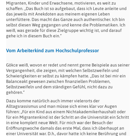
Migranten, Kinder und Erwachsene, motivieren, es weit zu
schaffen. „Das Buch ist so aufgebaut, dass ich Leute anleite und
das jeweils mit Anekdoten aus meinem eigenen Leben
unterfüttere. Das macht das Ganze auch authentischer. Ich bin
selbst diesen Weg gegangen und kenne die Problematiken. Ich
weiß, was gerade für diese Zielgruppe wichtig ist, und darauf
gehe ich in diesem Buch ein.“
Vom Arbeiterkind zum Hochschulprofessor
Gökce weiß, wovon er redet und nennt gerne Beispiele aus seiner
Vergangenheit, die zeigen, mit welchen Selbstzweifeln und
Schwierigkeiten er selbst zu kämpfen hatte. „Das ist bei mir ein
Balanceakt gewesen zwischen finanziellen Problemen,
Selbstzweifeln und dem ständigen Gefühl, nicht dazu zu
gehören.“
Dazu komme natürlich auch immer vielerorts der
Alltagsrassismus und man müsse sich eines klar vor Augen
führen: „Für ein Kind aus einem Nichtakademikerhaushalt oder
für ein Migrantenkind ist der Schritt an die Universität ein Schritt
in eine komplett neue Welt. Für mich war der Besuch der
Eröffnungswoche damals das erste Mal, dass ich überhaupt an
einer Universität war. D.h., davor hatte ich keine Berührung und