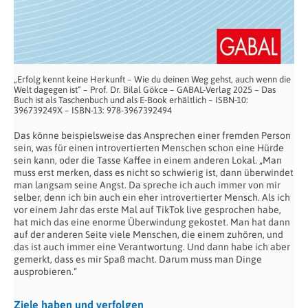
„Erfolg kennt keine Herkunft – Wie du deinen Weg gehst, auch wenn die
Welt dagegen ist“ – Prof. Dr. Bilal Gökce – GABAL-Verlag 2025 – Das
Buch ist als Taschenbuch und als E-Book erhältlich – ISBN-10:
396739249X – ISBN-13: 978-3967392494
Das könne beispielsweise das Ansprechen einer fremden Person
sein, was für einen introvertierten Menschen schon eine Hürde
sein kann, oder die Tasse Kaffee in einem anderen Lokal. „Man
muss erst merken, dass es nicht so schwierig ist, dann überwindet
man langsam seine Angst. Da spreche ich auch immer von mir
selber, denn ich bin auch ein eher introvertierter Mensch. Als ich
vor einem Jahr das erste Mal auf TikTok live gesprochen habe,
hat mich das eine enorme Überwindung gekostet. Man hat dann
auf der anderen Seite viele Menschen, die einem zuhören, und
das ist auch immer eine Verantwortung. Und dann habe ich aber
gemerkt, dass es mir Spaß macht. Darum muss man Dinge
ausprobieren.“
Ziele haben und verfolgen