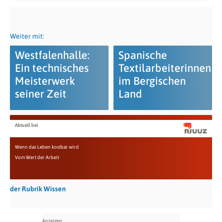
Weiter mit:
Westfalenhalle:
Spanische
Ein technisches
Textilarbeiterinnen
Meisterwerk
im Bergischen
seiner Zeit
Land
Aktuell bei
Wenn das Leben kostbar wird
Vom Wert der Arbeit
der Rubrik Wissen