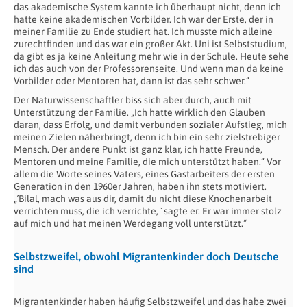
das akademische System kannte ich überhaupt nicht, denn ich
hatte keine akademischen Vorbilder. Ich war der Erste, der in
meiner Familie zu Ende studiert hat. Ich musste mich alleine
zurechtfinden und das war ein großer Akt. Uni ist Selbststudium,
da gibt es ja keine Anleitung mehr wie in der Schule. Heute sehe
ich das auch von der Professorenseite. Und wenn man da keine
Vorbilder oder Mentoren hat, dann ist das sehr schwer.“
Der Naturwissenschaftler biss sich aber durch, auch mit
Unterstützung der Familie. „Ich hatte wirklich den Glauben
daran, dass Erfolg, und damit verbunden sozialer Aufstieg, mich
meinen Zielen näherbringt, denn ich bin ein sehr zielstrebiger
Mensch. Der andere Punkt ist ganz klar, ich hatte Freunde,
Mentoren und meine Familie, die mich unterstützt haben.“ Vor
allem die Worte seines Vaters, eines Gastarbeiters der ersten
Generation in den 1960er Jahren, haben ihn stets motiviert.
„´Bilal, mach was aus dir, damit du nicht diese Knochenarbeit
verrichten muss, die ich verrichte, ` sagte er. Er war immer stolz
auf mich und hat meinen Werdegang voll unterstützt.“
Selbstzweifel, obwohl Migrantenkinder doch Deutsche
sind
Migrantenkinder haben häufig Selbstzweifel und das habe zwei