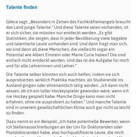
Talente finden
Gökce sagt: „Besonders in Zeiten des Fachkräftemangels braucht
das Land junge Talente.“ Und diese Talente seien vorhanden, ist
er sich sicher, sie müssten nur entdeckt werden. „Es gibt
Statistiken, die zeigen, dass in jeder Bevölkerung viele begabte
und talentierte Leute vorhanden sind. Und dann fragt man sich,
wo sind denn all diese Menschen, die vielleicht sogar ein
Potential wie Albert Einstein oder Marie Curie haben? Die sind
einfach nicht entdeckt worden. Und das ist die Aufgabe für mich
und für alle Lehrerinnen und Lehrer.“
Die Talente selber könnten sich auch helfen, indem sie sich
ausprobierten, wirklich Praktika machten, als Studierende ins
Ausland gingen oder ehrenamtlich tätig würden. „Ich kann nicht
wissen, ob ich ein toller Hockeyspieler geworden wäre, wenn ich
nie Hockey gespielt habe. Manche Dinge kann man nicht
erfahren, ohne sie ausprobiert zu haben.“ Und manche Talente
sind in unserem gesellschaftlichen Klima auch gar nicht so leicht
zu finden.
Dazu nennt er ein Beispiel: „Ich habe potentielle Bewerber, wenn
ich Stellenausschreibungen an der Uni für Doktoranden oder
Postdoktoranden habe, also hochqualifizierte Leute, die mich