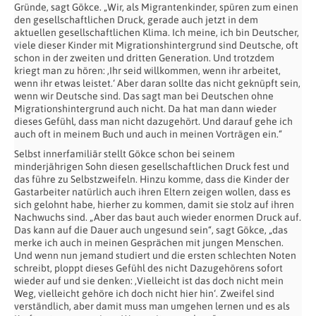
Gründe, sagt Gökce. „Wir, als Migrantenkinder, spüren zum einen
den gesellschaftlichen Druck, gerade auch jetzt in dem
aktuellen gesellschaftlichen Klima. Ich meine, ich bin Deutscher,
viele dieser Kinder mit Migrationshintergrund sind Deutsche, oft
schon in der zweiten und dritten Generation. Und trotzdem
kriegt man zu hören: ‚Ihr seid willkommen, wenn ihr arbeitet,
wenn ihr etwas leistet.‘ Aber daran sollte das nicht geknüpft sein,
wenn wir Deutsche sind. Das sagt man bei Deutschen ohne
Migrationshintergrund auch nicht. Da hat man dann wieder
dieses Gefühl, dass man nicht dazugehört. Und darauf gehe ich
auch oft in meinem Buch und auch in meinen Vorträgen ein.“
Selbst innerfamiliär stellt Gökce schon bei seinem
minderjährigen Sohn diesen gesellschaftlichen Druck fest und
das führe zu Selbstzweifeln. Hinzu komme, dass die Kinder der
Gastarbeiter natürlich auch ihren Eltern zeigen wollen, dass es
sich gelohnt habe, hierher zu kommen, damit sie stolz auf ihren
Nachwuchs sind. „Aber das baut auch wieder enormen Druck auf.
Das kann auf die Dauer auch ungesund sein“, sagt Gökce, „das
merke ich auch in meinen Gesprächen mit jungen Menschen.
Und wenn nun jemand studiert und die ersten schlechten Noten
schreibt, ploppt dieses Gefühl des nicht Dazugehörens sofort
wieder auf und sie denken: ‚Vielleicht ist das doch nicht mein
Weg, vielleicht gehöre ich doch nicht hier hin‘. Zweifel sind
verständlich, aber damit muss man umgehen lernen und es als