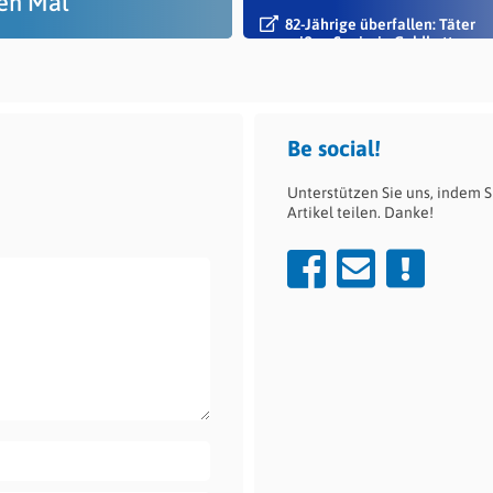
ten Mal
82-Jährige überfallen: Täter
reißen Seniorin Goldkette vo
Hals
Be social!
Unterstützen Sie uns, indem S
Artikel teilen. Danke!