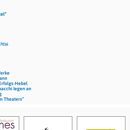
el“
97016
Werke
mann
 Erfolgs-Hebel
bacchi legen an
g
n Theaters“