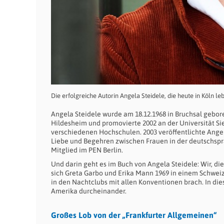
Die erfolgreiche Autorin Angela Steidele, die heute in Köln l
Angela Steidele wurde am 18.12.1968 in Bruchsal gebore
Hildesheim und promovierte 2002 an der Universität Si
verschiedenen Hochschulen. 2003 veröffentlichte Angela
Liebe und Begehren zwischen Frauen in der deutschsprac
Mitglied im PEN Berlin.
Und darin geht es im Buch von Angela Steidele: Wir, d
sich Greta Garbo und Erika Mann 1969 in einem Schweiz
in den Nachtclubs mit allen Konventionen brach. In di
Amerika durcheinander.
Großes Lob von der „Frankfurter Allgemeinen“