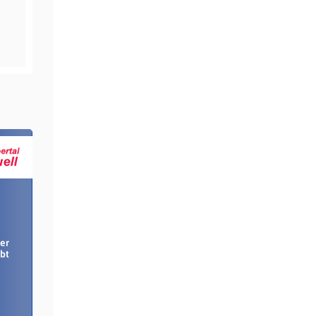
er
bt