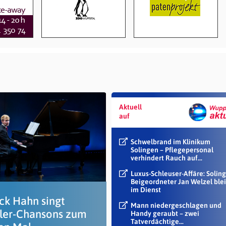
Aktuell
auf
Schwelbrand im Klinikum
Solingen – Pflegepersonal
verhindert Rauch auf...
Luxus-Schleuser-Affäre: Soling
Beigeordneter Jan Welzel blei
im Dienst
ick Hahn singt
Mann niedergeschlagen und
sler-Chansons zum
Handy geraubt – zwei
Tatverdächtige...