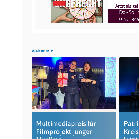
Weiter mit:
Multimediapreis für
Patr
Filmprojekt junger
Krei