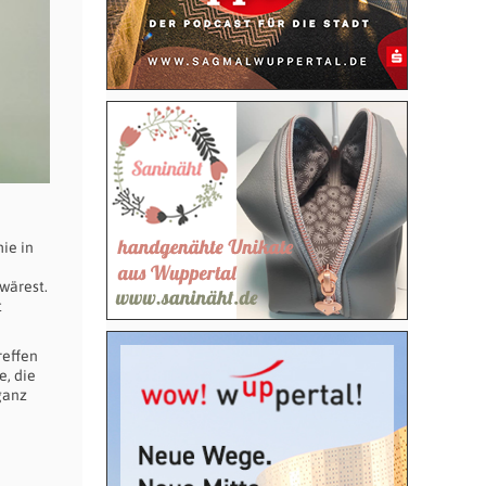
ie in
wärest.
t
reffen
e, die
ganz