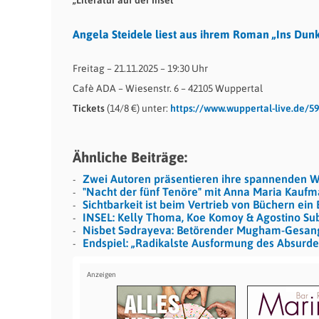
„Literatur auf der Insel“
Angela Steidele liest aus ihrem Roman „Ins Dunk
Freitag – 21.11.2025 – 19:30 Uhr
Cafè ADA – Wiesenstr. 6 – 42105 Wuppertal
Tickets
(14/8 €) unter:
https://www.wuppertal-live.de/5
Ähnliche Beiträge:
Zwei Autoren präsentieren ihre spannenden 
"Nacht der fünf Tenöre" mit Anna Maria Kauf
Sichtbarkeit ist beim Vertrieb von Büchern ein
INSEL: Kelly Thoma, Koe Komoy & Agostino Su
Nisbet Sədrayeva: Betörender Mugham-Gesan
Endspiel: „Radikalste Ausformung des Absurde