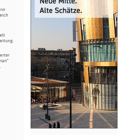
ann
leich
elt
Zeitung.
erter
oman“
.