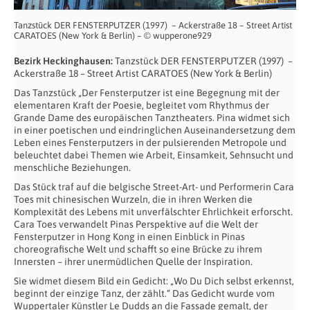
Tanzstück DER FENSTERPUTZER (1997) – Ackerstraße 18 – Street Artist
CARATOES (New York & Berlin) – © wupperone929
Bezirk Heckinghausen:
Tanzstück DER FENSTERPUTZER (1997) –
Ackerstraße 18 – Street Artist CARATOES (New York & Berlin)
Das Tanzstück „Der Fensterputzer ist eine Begegnung mit der
elementaren Kraft der Poesie, begleitet vom Rhythmus der
Grande Dame des europäischen Tanztheaters. Pina widmet sich
in einer poetischen und eindringlichen Auseinandersetzung dem
Leben eines Fensterputzers in der pulsierenden Metropole und
beleuchtet dabei Themen wie Arbeit, Einsamkeit, Sehnsucht und
menschliche Beziehungen.
Das Stück traf auf die belgische Street-Art- und Performerin Cara
Toes mit chinesischen Wurzeln, die in ihren Werken die
Komplexität des Lebens mit unverfälschter Ehrlichkeit erforscht.
Cara Toes verwandelt Pinas Perspektive auf die Welt der
Fensterputzer in Hong Kong in einen Einblick in Pinas
choreografische Welt und schafft so eine Brücke zu ihrem
Innersten – ihrer unermüdlichen Quelle der Inspiration.
Sie widmet diesem Bild ein Gedicht: „Wo Du Dich selbst erkennst,
beginnt der einzige Tanz, der zählt.“ Das Gedicht wurde vom
Wuppertaler Künstler Le Dudds an die Fassade gemalt, der