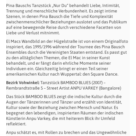
Pina Bauschs Tanzstück „Nur Du“ behandelt Liebe, Intimität,
Trennung und menschliche Verbundenheit. Es zeigt intime
Szenen, in denen Pina Bausch die Tiefe und Komplexität
zwischenmenschlicher Beziehungen auslotet und das Publikum
auf eine bewegende Reise durch verschiedene Facetten von
Liebe und Verlust mitnimmt.
El Macs Wandbild an der Hügelstraße ist von einem Originalfoto
inspiriert, das 1995/1996 während der Tournee des Pina Bausch
Ensembles durch die Vereinigten Staaten entstand. Es passt gut
zu den alltäglichen Themen, die El Mac in seiner Kunst
behandelt, und er fängt darin ehrliche Momente seiner
Individuen ein. Gleichzeitig bringt er einen Teil seiner
amerikanischen Kultur nach Wuppertal: den Square Dance.
Bezirk Vohwinkel:
Tanzstück BAMBOO BLUES (2007) –
Rembrandtstraße 5 – Street Artist ANPU VARKEY (Bangalore)
Das Stück BAMBOO BLUES zeigt die indische Kultur durch die
Augen der Tänzerinnen und Tänzer und erzählt von Identität,
Kultur sowie der Beziehung zwischen Mensch und Natur. Es
begegnet den lebendigen, inspirierten Räumen der indischen
Künstlerin Anpu Varkey, die mit heiterem Blick ihr Umfeld
reflektiert.
Anpu schätzt es, mit Rollen zu brechen und das Ungewöhnliche