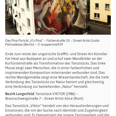
Das Pina Porträt „It’s Pina“ – Färberstraße 10 – Street Artist Guido
Palmadessa (Berlin) – © wupperone929
Ende Juni reiste der ungarische Graffiti- und Street-Art-Künstler
Fat Heat aus Budapest an und schuf zwei Wandbilder an der
Kurfürstenstraße als Transformation des Tanzstücks. Das linke
Mural zeigt zwei Menschen, die in einer farbenfrohen und
inspirierenden Komposition miteinander verbunden sind. Das
rechte Wandgemälde zeigt eine Wiesenlandschaft, die die tiefe
Verbindung des Tanzstücks zur Natur betont und gleichzeitig
eine Verbindung zur bestehenden „Natur“ herstellt.
Bezirk Langerfeld:
Tanzstück VIKTOR (1986) –
Braunschweigstraße 7 – Street Artist Alice (Rom)
Das Tanzstück „Viktor“ handelt von den Herausforderungen und
Emotionen, die mit der Suche nach Identität und Zugehörigkeit
verbunden sind. Es thematisiert die innere Zerrissenheit und die