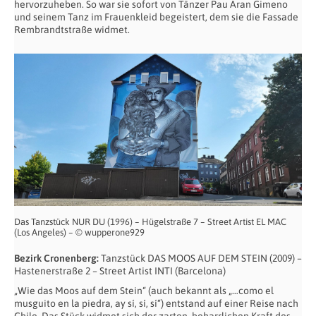
hervorzuheben. So war sie sofort von Tänzer Pau Aran Gimeno
und seinem Tanz im Frauenkleid begeistert, dem sie die Fassade
Rembrandtstraße widmet.
Das Tanzstück NUR DU (1996) – Hügelstraße 7 – Street Artist EL MAC
(Los Angeles) – © wupperone929
Bezirk Cronenberg:
Tanzstück DAS MOOS AUF DEM STEIN (2009) –
Hastenerstraße 2 – Street Artist INTI (Barcelona)
„Wie das Moos auf dem Stein“ (auch bekannt als „…como el
musguito en la piedra, ay sí, sí, sí“) entstand auf einer Reise nach
Chile. Das Stück widmet sich der zarten, beharrlichen Kraft des