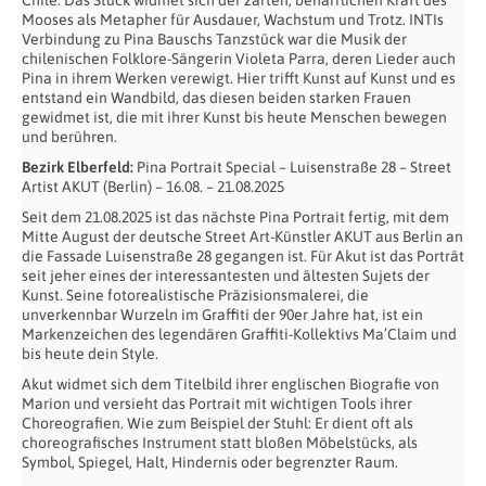
Mooses als Metapher für Ausdauer, Wachstum und Trotz. INTIs
Verbindung zu Pina Bauschs Tanzstück war die Musik der
chilenischen Folklore-Sängerin Violeta Parra, deren Lieder auch
Pina in ihrem Werken verewigt. Hier trifft Kunst auf Kunst und es
entstand ein Wandbild, das diesen beiden starken Frauen
gewidmet ist, die mit ihrer Kunst bis heute Menschen bewegen
und berühren.
Bezirk Elberfeld:
Pina Portrait Special – Luisenstraße 28 – Street
Artist AKUT (Berlin) – 16.08. – 21.08.2025
Seit dem 21.08.2025 ist das nächste Pina Portrait fertig, mit dem
Mitte August der deutsche Street Art-Künstler AKUT aus Berlin an
die Fassade Luisenstraße 28 gegangen ist. Für Akut ist das Porträt
seit jeher eines der interessantesten und ältesten Sujets der
Kunst. Seine fotorealistische Präzisionsmalerei, die
unverkennbar Wurzeln im Graffiti der 90er Jahre hat, ist ein
Markenzeichen des legendären Graffiti-Kollektivs Ma’Claim und
bis heute dein Style.
Akut widmet sich dem Titelbild ihrer englischen Biografie von
Marion und versieht das Portrait mit wichtigen Tools ihrer
Choreografien. Wie zum Beispiel der Stuhl: Er dient oft als
choreografisches Instrument statt bloßen Möbelstücks, als
Symbol, Spiegel, Halt, Hindernis oder begrenzter Raum.