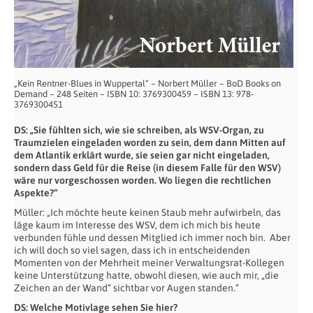
„Kein Rentner-Blues in Wuppertal“ – Norbert Müller – BoD Books on
Demand – 248 Seiten – ISBN 10: 3769300459 – ISBN 13: 978-
3769300451
DS: „Sie fühlten sich, wie sie schreiben, als WSV-Organ, zu
Traumzielen eingeladen worden zu sein, dem dann Mitten auf
dem Atlantik erklärt wurde, sie seien gar nicht eingeladen,
sondern dass Geld für die Reise (in diesem Falle für den WSV)
wäre nur vorgeschossen worden. Wo liegen die rechtlichen
Aspekte?“
Müller: „Ich möchte heute keinen Staub mehr aufwirbeln, das
läge kaum im Interesse des WSV, dem ich mich bis heute
verbunden fühle und dessen Mitglied ich immer noch bin. Aber
ich will doch so viel sagen, dass ich in entscheidenden
Momenten von der Mehrheit meiner Verwaltungsrat-Kollegen
keine Unterstützung hatte, obwohl diesen, wie auch mir, „die
Zeichen an der Wand“ sichtbar vor Augen standen.“
DS: Welche Motivlage sehen Sie hier?