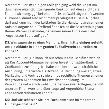
Norbert Müller: Bei einigen Kollegen ging wohl die Angst um,
durch eine eigentlich zwingende Reaktion auf diese sichtbare
Fehlentwicklung, ggf. bei einer nächsten Wahl abgestraft werden
zu können, damit also nicht mehr privilegiert zu sein. Nur, dies
darf und kann nicht der Leitfaden für die Handlungsweisen eines
Aufsichtsorgans sein. Treffend finde ich da die Beschreibung von
Rainer Werner Fassbinder, der einem seiner Filme den Titel
‚Angst essen Seele auf‘ gab.“
DS: Was sagen sie zu einer Meinung, Ihnen hätte einiges gefehlt,
um die Abläufe in einem großen Fußballverein beurteilen zu
können?
Norbert Müller: „Da kann ich nur schmunzeln. Beruflich war ich
als Key-Account-Manager bei einer Investitionsgüter-Bank für
Großkunden zuständig. Ich habe eine betriebswirtschaftliche
Ausbildung, unterrichte als Dozent u.a. Rechnungswesen, sowie
Marketing und Vertrieb sowie einige rechtliche Themen an einer
der größten Akademien für Erwachsenenbildung. Im
Verwaltungsrat war ich wohl nur einer von zwei Kollegen, der mit
unserem Finanzvorstand überhaupt auf Augenhöhe Bilanz-
Kennzahlen diskutieren konnte.“
DS: Und wie schätzen Sie Ihre Fachkenntnisse im modernen
Fußballgeschäft ein?