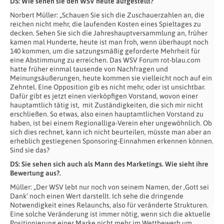
DS: Wie sehen sie den WSV heute aufgestellt?
Norbert Müller: „Schauen Sie sich die Zuschauerzahlen an, die
reichen nicht mehr, die laufenden Kosten eines Spieltages zu
decken. Sehen Sie sich die Jahreshauptversammlung an, früher
kamen mal Hunderte, heute ist man froh, wenn überhaupt noch
140 kommen, um die satzungsmäßig geforderte Mehrheit für
eine Abstimmung zu erreichen. Das WSV Forum rot-blau.com
hatte früher einmal tausende von Nachfragen und
Meinungsäußerungen, heute kommen sie vielleicht noch auf ein
Zehntel. Eine Opposition gib es nicht mehr, oder ist unsichtbar.
Dafür gibt es jetzt einen vierköpfigen Vorstand, wovon einer
hauptamtlich tätig ist, mit Zuständigkeiten, die sich mir nicht
erschließen. So etwas, also einen hauptamtlichen Vorstand zu
haben, ist bei einem Regionalliga-Verein eher ungewöhnlich. Ob
sich dies rechnet, kann ich nicht beurteilen, müsste man aber an
erheblich gestiegenen Sponsoring-Einnahmen erkennen können.
Sind sie das?
DS: Sie sehen sich auch als Mann des Marketings. Wie sieht ihre
Bewertung aus?.
Müller: „Der WSV lebt nur noch von seinem Namen, der ‚Gott sei
Dank‘ noch einen Wert darstellt. Ich sehe die dringende
Notwendigkeit eines Relaunchs, also für veränderte Strukturen.
Eine solche Veränderung ist immer nötig, wenn sich die aktuelle
Positionierung einer Marke nicht mehr im Wettbewerb um