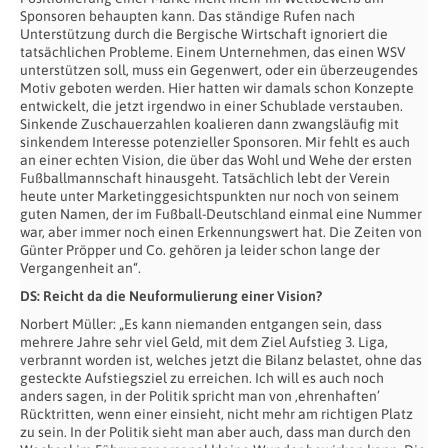
Sponsoren behaupten kann. Das ständige Rufen nach
Unterstützung durch die Bergische Wirtschaft ignoriert die
tatsächlichen Probleme. Einem Unternehmen, das einen WSV
unterstützen soll, muss ein Gegenwert, oder ein überzeugendes
Motiv geboten werden. Hier hatten wir damals schon Konzepte
entwickelt, die jetzt irgendwo in einer Schublade verstauben.
Sinkende Zuschauerzahlen koalieren dann zwangsläufig mit
sinkendem Interesse potenzieller Sponsoren. Mir fehlt es auch
an einer echten Vision, die über das Wohl und Wehe der ersten
Fußballmannschaft hinausgeht. Tatsächlich lebt der Verein
heute unter Marketinggesichtspunkten nur noch von seinem
guten Namen, der im Fußball-Deutschland einmal eine Nummer
war, aber immer noch einen Erkennungswert hat. Die Zeiten von
Günter Pröpper und Co. gehören ja leider schon lange der
Vergangenheit an“.
DS: Reicht da die Neuformulierung einer Vision?
Norbert Müller: „Es kann niemanden entgangen sein, dass
mehrere Jahre sehr viel Geld, mit dem Ziel Aufstieg 3. Liga,
verbrannt worden ist, welches jetzt die Bilanz belastet, ohne das
gesteckte Aufstiegsziel zu erreichen. Ich will es auch noch
anders sagen, in der Politik spricht man von ‚ehrenhaften’
Rücktritten, wenn einer einsieht, nicht mehr am richtigen Platz
zu sein. In der Politik sieht man aber auch, dass man durch den