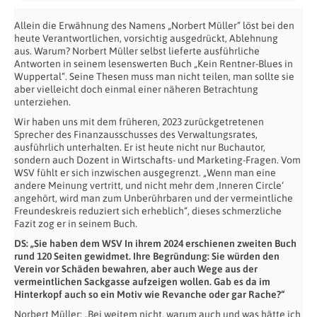
Allein die Erwähnung des Namens „Norbert Müller“ löst bei den
heute Verantwortlichen, vorsichtig ausgedrückt, Ablehnung
aus. Warum? Norbert Müller selbst lieferte ausführliche
Antworten in seinem lesenswerten Buch „Kein Rentner-Blues in
Wuppertal“. Seine Thesen muss man nicht teilen, man sollte sie
aber vielleicht doch einmal einer näheren Betrachtung
unterziehen.
Wir haben uns mit dem früheren, 2023 zurückgetretenen
Sprecher des Finanzausschusses des Verwaltungsrates,
ausführlich unterhalten. Er ist heute nicht nur Buchautor,
sondern auch Dozent in Wirtschafts- und Marketing-Fragen. Vom
WSV fühlt er sich inzwischen ausgegrenzt. „Wenn man eine
andere Meinung vertritt, und nicht mehr dem ‚Inneren Circle‘
angehört, wird man zum Unberührbaren und der vermeintliche
Freundeskreis reduziert sich erheblich“, dieses schmerzliche
Fazit zog er in seinem Buch.
DS: „Sie haben dem WSV In ihrem 2024 erschienen zweiten Buch
rund 120 Seiten gewidmet. Ihre Begründung: Sie würden den
Verein vor Schäden bewahren, aber auch Wege aus der
vermeintlichen Sackgasse aufzeigen wollen. Gab es da im
Hinterkopf auch so ein Motiv wie Revanche oder gar Rache?“
Norbert Müller: „Bei weitem nicht, warum auch und was hätte ich