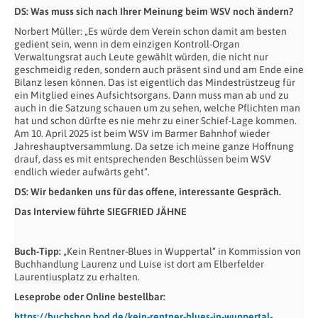
DS: Was muss sich nach Ihrer Meinung beim WSV noch ändern?
Norbert Müller: „Es würde dem Verein schon damit am besten
gedient sein, wenn in dem einzigen Kontroll-Organ
Verwaltungsrat auch Leute gewählt würden, die nicht nur
geschmeidig reden, sondern auch präsent sind und am Ende eine
Bilanz lesen können. Das ist eigentlich das Mindestrüstzeug für
ein Mitglied eines Aufsichtsorgans. Dann muss man ab und zu
auch in die Satzung schauen um zu sehen, welche Pflichten man
hat und schon dürfte es nie mehr zu einer Schief-Lage kommen.
Am 10. April 2025 ist beim WSV im Barmer Bahnhof wieder
Jahreshauptversammlung. Da setze ich meine ganze Hoffnung
drauf, dass es mit entsprechenden Beschlüssen beim WSV
endlich wieder aufwärts geht“.
DS: Wir bedanken uns für das offene, interessante Gespräch.
Das Interview führte SIEGFRIED JÄHNE
Buch-Tipp:
„Kein Rentner-Blues in Wuppertal“ in Kommission von
Buchhandlung Laurenz und Luise ist dort am Elberfelder
Laurentiusplatz zu erhalten.
Leseprobe oder Online bestellbar:
https://buchshop.bod.de/kein-rentner-blues-in-wuppertal-