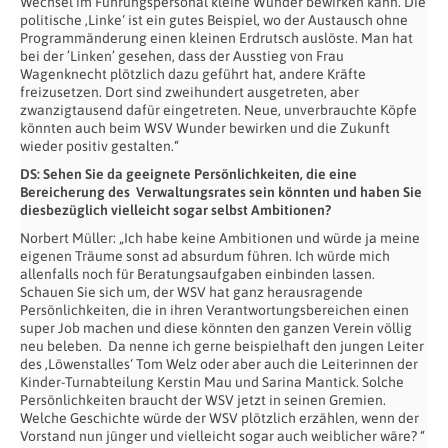
Wechsel im Führungspersonal kleine Wunder bewirken kann. Die
politische ‚Linke‘ ist ein gutes Beispiel, wo der Austausch ohne
Programmänderung einen kleinen Erdrutsch auslöste. Man hat
bei der ’Linken’ gesehen, dass der Ausstieg von Frau
Wagenknecht plötzlich dazu geführt hat, andere Kräfte
freizusetzen. Dort sind zweihundert ausgetreten, aber
zwanzigtausend dafür eingetreten. Neue, unverbrauchte Köpfe
könnten auch beim WSV Wunder bewirken und die Zukunft
wieder positiv gestalten.“
DS: Sehen Sie da geeignete Persönlichkeiten, die eine
Bereicherung des Verwaltungsrates sein könnten und haben Sie
diesbezüglich vielleicht sogar selbst Ambitionen?
Norbert Müller: „Ich habe keine Ambitionen und würde ja meine
eigenen Träume sonst ad absurdum führen. Ich würde mich
allenfalls noch für Beratungsaufgaben einbinden lassen.
Schauen Sie sich um, der WSV hat ganz herausragende
Persönlichkeiten, die in ihren Verantwortungsbereichen einen
super Job machen und diese könnten den ganzen Verein völlig
neu beleben. Da nenne ich gerne beispielhaft den jungen Leiter
des ‚Löwenstalles‘ Tom Welz oder aber auch die Leiterinnen der
Kinder-Turnabteilung Kerstin Mau und Sarina Mantick. Solche
Persönlichkeiten braucht der WSV jetzt in seinen Gremien.
Welche Geschichte würde der WSV plötzlich erzählen, wenn der
Vorstand nun jünger und vielleicht sogar auch weiblicher wäre? “