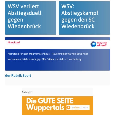
WSV verliert
WSV:
Abstiegsduell
Abstiegskampf
gegen
gegen den SC
Wiedenbrück
Wiedenbrück
Aktuell auf
Matratze brennt in Mehrfamilienhaus – Rauchmelder warnen Bewohner
Vertrauen entsteht durch geprüfte Fakten, nicht durch Vermutung
der Rubrik Sport