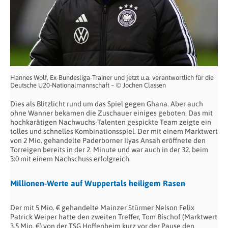
Hannes Wolf, Ex-Bundesliga-Trainer und jetzt u.a. verantwortlich für die
Deutsche U20-Nationalmannschaft – © Jochen Classen
Dies als Blitzlicht rund um das Spiel gegen Ghana. Aber auch
ohne Wanner bekamen die Zuschauer einiges geboten. Das mit
hochkarätigen Nachwuchs-Talenten gespickte Team zeigte ein
tolles und schnelles Kombinationsspiel. Der mit einem Marktwert
von 2 Mio. gehandelte Paderborner Ilyas Ansah eröffnete den
Torreigen bereits in der 2. Minute und war auch in der 32. beim
3:0 mit einem Nachschuss erfolgreich.
Millionen-Werte auf Wuppertals heiligem Rasen
Der mit 5 Mio. € gehandelte Mainzer Stürmer Nelson Felix
Patrick Weiper hatte den zweiten Treffer, Tom Bischof (Marktwert
3,5 Mio. €) von der TSG Hoffenheim kurz vor der Pause den