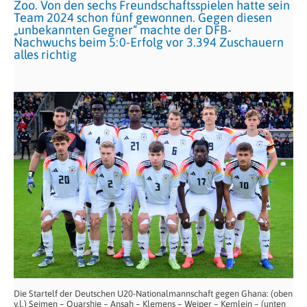
Zoo. Von den sechs Freundschaftsspielen hatte sein
Team 2024 schon fünf gewonnen. Gegen diesen
„unbekannten Gegner“ machte der DFB-
Nachwuchs beim 5:0-Erfolg vor 3.394 Zuschauern
alles richtig
Die Startelf der Deutschen U20-Nationalmannschaft gegen Ghana: (oben
v.l.) Seimen – Quarshie – Ansah – Klemens – Weiper – Kemlein – (unten