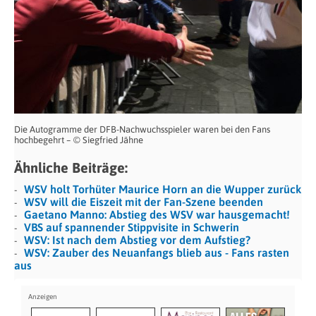
Die Autogramme der DFB-Nachwuchsspieler waren bei den Fans
hochbegehrt – © Siegfried Jähne
Ähnliche Beiträge:
WSV holt Torhüter Maurice Horn an die Wupper zurück
WSV will die Eiszeit mit der Fan-Szene beenden
Gaetano Manno: Abstieg des WSV war hausgemacht!
VBS auf spannender Stippvisite in Schwerin
WSV: Ist nach dem Abstieg vor dem Aufstieg?
WSV: Zauber des Neuanfangs blieb aus - Fans rasten
aus