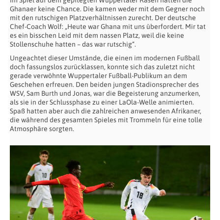
Im Spiel auf dem gepflegten Wuppertaler Rasen hatten die
Ghanaer keine Chance. Die kamen weder mit dem Gegner noch
mit den rutschigen Platzverhältnissen zurecht. Der deutsche
Chef-Coach Wolf: „Heute war Ghana mit uns überfordert. Mir tat
es ein bisschen Leid mit dem nassen Platz, weil die keine
Stollenschuhe hatten – das war rutschig“.
Ungeachtet dieser Umstände, die einen im modernen Fußball
doch fassungslos zurücklassen, konnte sich das zuletzt nicht
gerade verwöhnte Wuppertaler Fußball-Publikum an dem
Geschehen erfreuen. Den beiden jungen Stadionsprecher des
WSV, Sam Burth und Jonas, war die Begeisterung anzumerken,
als sie in der Schlussphase zu einer LaOla-Welle animierten.
Spaß hatten aber auch die zahlreichen anwesenden Afrikaner,
die während des gesamten Spieles mit Trommeln für eine tolle
Atmosphäre sorgten.