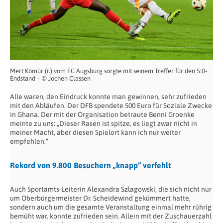
Mert Kömür (r.) vom FC Augsburg sorgte mit seinem Treffer für den 5:0-
Endstand – © Jochen Classen
Alle waren, den Eindruck konnte man gewinnen, sehr zufrieden
mit den Abläufen. Der DFB spendete 500 Euro für Soziale Zwecke
in Ghana. Der mit der Organisation betraute Benni Groenke
meinte zu uns: „Dieser Rasen ist spitze, es liegt zwar nicht in
meiner Macht, aber diesen Spielort kann ich nur weiter
empfehlen.“
Rekord von 9.800 Besuchern „knapp“ verfehlt
Auch Sportamts-Leiterin Alexandra Szlagowski, die sich nicht nur
um Oberbürgermeister Dr. Scheidewind gekümmert hatte,
sondern auch um die gesamte Veranstaltung einmal mehr rührig
bemüht war. konnte zufrieden sein. Allein mit der Zuschauerzahl