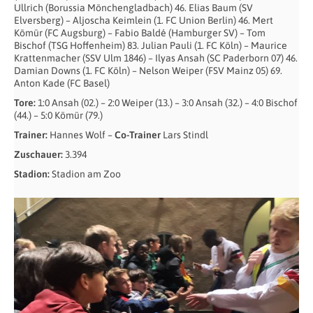
Ullrich (Borussia Mönchengladbach) 46. Elias Baum (SV
Elversberg) – Aljoscha Keimlein (1. FC Union Berlin) 46. Mert
Kömür (FC Augsburg) – Fabio Baldé (Hamburger SV) – Tom
Bischof (TSG Hoffenheim) 83. Julian Pauli (1. FC Köln) – Maurice
Krattenmacher (SSV Ulm 1846) – Ilyas Ansah (SC Paderborn 07) 46.
Damian Downs (1. FC Köln) – Nelson Weiper (FSV Mainz 05) 69.
Anton Kade (FC Basel)
Tore:
1:0 Ansah (02.) – 2:0 Weiper (13.) – 3:0 Ansah (32.) – 4:0 Bischof
(44.) – 5:0 Kömür (79.)
Trainer:
Hannes Wolf –
Co-Trainer
Lars Stindl
Zuschauer:
3.394
Stadion:
Stadion am Zoo