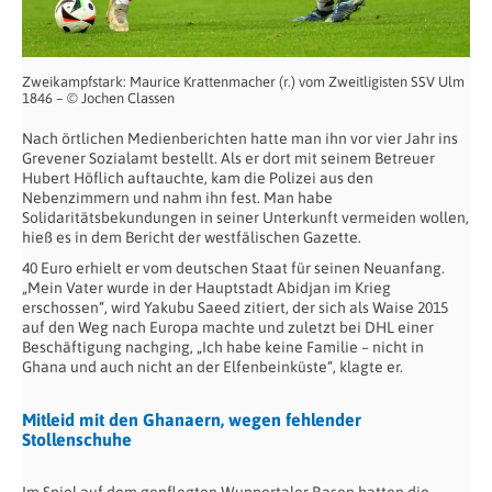
Zweikampfstark: Maurice Krattenmacher (r.) vom Zweitligisten SSV Ulm
1846 – © Jochen Classen
Nach örtlichen Medienberichten hatte man ihn vor vier Jahr ins
Grevener Sozialamt bestellt. Als er dort mit seinem Betreuer
Hubert Höflich auftauchte, kam die Polizei aus den
Nebenzimmern und nahm ihn fest. Man habe
Solidaritätsbekundungen in seiner Unterkunft vermeiden wollen,
hieß es in dem Bericht der westfälischen Gazette.
40 Euro erhielt er vom deutschen Staat für seinen Neuanfang.
„Mein Vater wurde in der Hauptstadt Abidjan im Krieg
erschossen“, wird Yakubu Saeed zitiert, der sich als Waise 2015
auf den Weg nach Europa machte und zuletzt bei DHL einer
Beschäftigung nachging, „Ich habe keine Familie – nicht in
Ghana und auch nicht an der Elfenbeinküste“, klagte er.
Mitleid mit den Ghanaern, wegen fehlender
Stollenschuhe