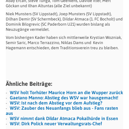
Aday Ercan, Steve Tunga, Tom Geerkens, Davide Itter, Mert
Göckan und Ilhan Altuntas (alle Ziel unbekannt)
Niek Munsters (SV Lippstadt), Joep Munsters (SV Lippstadt),
Dilhan Demir (SV Schermbeck), Dildar Atmaca (1. FC Bocholt) und
Dominik Bilogrevic (SC Paderborn U21)
wurden bislang als
Neuzugänge vermeldet.
Vom bisherigen Kader haben sich mittlerweile Krystian Wozniak,
Semir Saric, Marco Terrazzino, Niklas Dams und Kevin
Hagemann entschieden, dem Traditionsverein treu zu bleiben.
Ähnliche Beiträge:
WSV holt Torhüter Maurice Horn an die Wupper zurück
Gaetano Manno: Abstieg des WSV war hausgemacht!
WSV: Ist nach dem Abstieg vor dem Aufstieg?
WSV: Zauber des Neuanfangs blieb aus - Fans rasten
aus
WSV nimmt dank Dildar Atmaca Pokalhürde in Essen
WSV: Dirk Polick neuer Verwaltungsrats-Chef