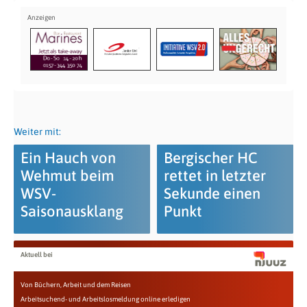
Weiter mit:
Ein Hauch von
Bergischer HC
Wehmut beim
rettet in letzter
WSV-
Sekunde einen
Saisonausklang
Punkt
Aktuell bei
Von Büchern, Arbeit und dem Reisen
Arbeitsuchend- und Arbeitslosmeldung online erledigen