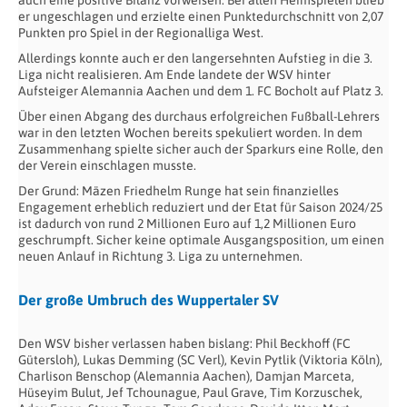
auch eine positive Bilanz vorweisen: Bei allen Heimspielen blieb
er ungeschlagen und erzielte einen Punktedurchschnitt von 2,07
Punkten pro Spiel in der Regionalliga West.
Allerdings konnte auch er den langersehnten Aufstieg in die 3.
Liga nicht realisieren. Am Ende landete der WSV hinter
Aufsteiger Alemannia Aachen und dem 1. FC Bocholt auf Platz 3.
Über einen Abgang des durchaus erfolgreichen Fußball-Lehrers
war in den letzten Wochen bereits spekuliert worden. In dem
Zusammenhang spielte sicher auch der Sparkurs eine Rolle, den
der Verein einschlagen musste.
Der Grund: Mäzen Friedhelm Runge hat sein finanzielles
Engagement erheblich reduziert und der Etat für Saison 2024/25
ist dadurch von rund 2 Millionen Euro auf 1,2 Millionen Euro
geschrumpft. Sicher keine optimale Ausgangsposition, um einen
neuen Anlauf in Richtung 3. Liga zu unternehmen.
Der große Umbruch des Wuppertaler SV
Den WSV bisher verlassen haben bislang: Phil Beckhoff (FC
Gütersloh), Lukas Demming (SC Verl), Kevin Pytlik (Viktoria Köln),
Charlison Benschop (Alemannia Aachen), Damjan Marceta,
Hüseyim Bulut, Jef Tchounague, Paul Grave, Tim Korzuschek,