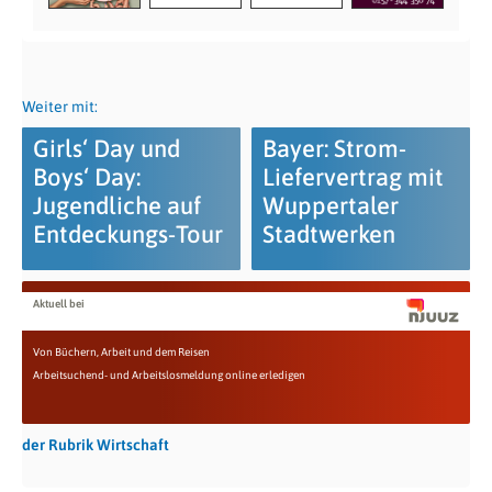
Weiter mit:
Girls‘ Day und
Bayer: Strom-
Boys‘ Day:
Liefervertrag mit
Jugendliche auf
Wuppertaler
Entdeckungs-Tour
Stadtwerken
Aktuell bei
Von Büchern, Arbeit und dem Reisen
Arbeitsuchend- und Arbeitslosmeldung online erledigen
der Rubrik Wirtschaft