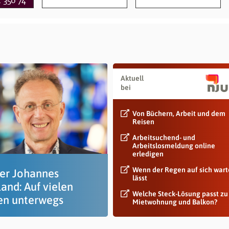
Aktuell
bei
Von Büchern, Arbeit und dem
Reisen
Arbeitsuchend- und
Arbeitslosmeldung online
erledigen
Wenn der Regen auf sich war
rer Johannes
lässt
and: Auf vielen
Welche Steck-Lösung passt zu
n unterwegs
Mietwohnung und Balkon?