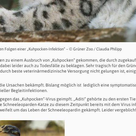
den Folgen einer „Kuhpocken-Infektion“ – © Grüner Zoo / Claudia Philipp
pen zu einem Ausbruch von „Kuhpocken“ gekommen, die durch zugekauf
dabei leider auch zu Todesfälle zu beklagen. Sehr tragisch für den Grü
urch beste veterinärmedizinische Versorgung nicht gelungen ist, eini
 die Ursachen bekämpft. Bislang möglich ist lediglich eine symptomatis
eller Begleitinfektionen.
gegen das „Kuhpocken“-Virus geimpft. „Aditi“ gehörte zu den ersten Tie
hre Schneeleoparden-Katze zu diesem Zeitpunkt bereits mit dem Virus infi
zweifelt um das Leben der Schneeleopardin gekämpft. Leider vergeblich