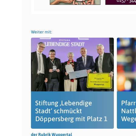
Weiter mit:
Stiftung ‚Lebendige
Pfar
Stadt‘ schmückt
Nattl
Döppersberg mit Platz 1
Wege
der Rubrik Wuppertal