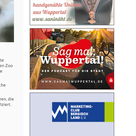
te
nen Zoo
ge
che
ren, die
ziert.
!