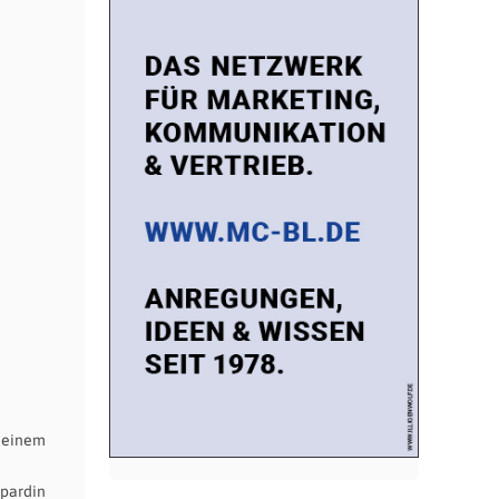
n einem
opardin