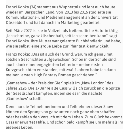
Franzi Kopka (34) stammt aus Wuppertal und lebt auch heute
wieder im Bergischen Land. Von 2013 bis 2016 studierte sie
Kommunikations- und Medienmanagement an der Universität
Düsseldorf und hat danach im Marketing gearbeitet.
Seit März 2022 ist sie in Vollzeit als freiberufliche Autorin tätig.
„Ich schreibe, ganz klischeehaft, seit ich schreiben kann“, sagt
Franzi Kopka. Ihre Mutter war gelernte Buchhändlerin und habe,
wie sie selbst, eine große Liebe zur Phantastik entwickelt.
Franzi Kopka: „Das ist auch der Grund, warum ich genau mit
solchen Geschichten aufgewachsen Schon in der Schule sind
auch dank einer engagierten Lehrerin – meine ersten
Kurzgeschichten entstanden, mit zwölf Jahren habe ich dann
meinen ersten High Fantasy Roman geschrieben.“
„Gameshow – der Preis der Gier“ spielt im „New London“ des
Jahres 2126. Die 17 Jahre alte Cass will sich zurück an die Spitze
der Gesellschaft kämpfen, indem sie es in die nächste
„Gameshow“ schafft.
Denn nur die Teilnehmerinnen und Teilnehmer dieser Show
können den Sprung von ganz unten nach ganz oben schaffen –
oder bezahlen den Versuch mit dem Leben. Zum Glück bekommt
Cass unerwartet Hilfe. Und schon bald kämpft sie um mehr als ihr
eigenes Leben.