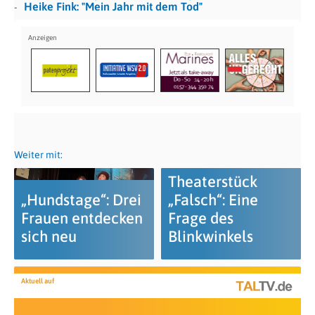
Heike Fink: "Mein Jahr mit dem Tod"
Weiter mit:
Theaterstück
„Hundstage“: Drei
„Falsch“: Eine
Frauen entdecken
Frage des
sich neu
Blinkwinkels
Aktuell auf