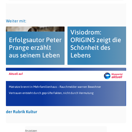
Weiter mit:
Visiodrom:
Erfolgsautor Peter
ORIGINS zeigt die
Prange erzählt
Schönheit des
aus seinem Leben
Lebens
Aktuell auf
Matratze brennt in Mehrfamilienhaus – Rauchmelder warnen Bewohner
Vertrauen entsteht durch geprüfte Fakten, nicht durch Vermutung
der Rubrik Kultur