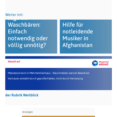
Weiter mit:
Jagd auf
Waschbären:
Hilfe für
Einfach
notleidende
notwendig oder
Musiker in
völlig unnötig?
Afghanistan
Aktuell auf
Matratze brennt in Mehrfamilienhaus – Rauchmelder warnen Bewohner
Vertrauen entsteht durch geprüfte Fakten, nicht durch Vermutung
der Rubrik Weitblick