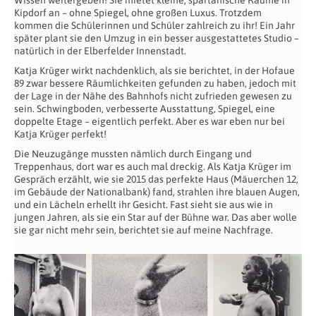
Wissen weitergeben! Sie mietet kleine, spartanische Räume in
Kipdorf an – ohne Spiegel, ohne großen Luxus. Trotzdem
kommen die Schülerinnen und Schüler zahlreich zu ihr! Ein Jahr
später plant sie den Umzug in ein besser ausgestattetes Studio –
natürlich in der Elberfelder Innenstadt.
Katja Krüger wirkt nachdenklich, als sie berichtet, in der Hofaue
89 zwar bessere Räumlichkeiten gefunden zu haben, jedoch mit
der Lage in der Nähe des Bahnhofs nicht zufrieden gewesen zu
sein. Schwingboden, verbesserte Ausstattung, Spiegel, eine
doppelte Etage – eigentlich perfekt. Aber es war eben nur bei
Katja Krüger perfekt!
Die Neuzugänge mussten nämlich durch Eingang und
Treppenhaus, dort war es auch mal dreckig. Als Katja Krüger im
Gespräch erzählt, wie sie 2015 das perfekte Haus (Mäuerchen 12,
im Gebäude der Nationalbank) fand, strahlen ihre blauen Augen,
und ein Lächeln erhellt ihr Gesicht. Fast sieht sie aus wie in
jungen Jahren, als sie ein Star auf der Bühne war. Das aber wolle
sie gar nicht mehr sein, berichtet sie auf meine Nachfrage.