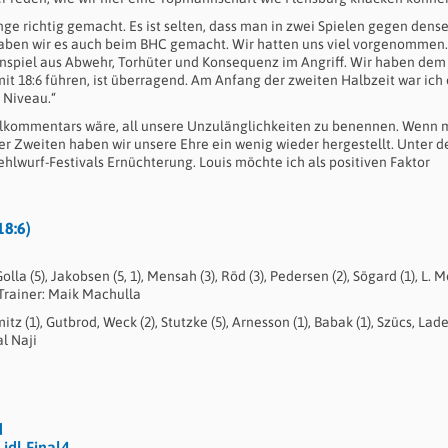
inge richtig gemacht. Es ist selten, dass man in zwei Spielen gegen dens
 haben wir es auch beim BHC gemacht. Wir hatten uns viel vorgenommen
nspiel aus Abwehr, Torhüter und Konsequenz im Angriff. Wir haben de
t 18:6 führen, ist überragend. Am Anfang der zweiten Halbzeit war ich 
 Niveau.“
ielkommentars wäre, all unsere Unzulänglichkeiten zu benennen. Wenn
n der Zweiten haben wir unsere Ehre ein wenig wieder hergestellt. Unter 
ehlwurf-Festivals Ernüchterung. Louis möchte ich als positiven Faktor
18:6)
olla (5), Jakobsen (5, 1), Mensah (3), Röd (3), Pedersen (2), Sögard (1), L. Mo
. Trainer: Maik Machulla
z (1), Gutbrod, Weck (2), Stutzke (5), Arnesson (1), Babak (1), Szücs, La
al Naji
d
idl Final4