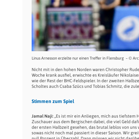
Linus Arnesson erzielte nur einen Treffer in Flensburg – © Ar
Nicht mit in den hohen Norden waren Christopher Rudec
Woche krank ausfiel, erwischte es Kreisläufer Nikolais
wie der Rest der BHC-Feldspieler. In der zweiten Halb
Scholtes auch Csaba Szücs und Tobias Schmitz, die zu
Stimmen zum Spiel
Jamal Naji:
„Es ist mir ein Anliegen, mich aus tiefstem H
Zuschauer aus dem Bergischen dabei, die viel Geld dafu
der ersten Halbzeit gesehen, das brutal leblos von uns 
sowas nicht noch mal passiert in dieser Saison. Wir gre
null Prozent in Überzahl. Dann müssen wir nicht darü