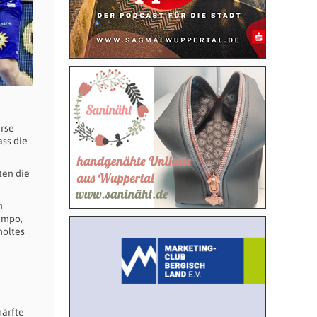
erse
ass die
ten die
n
Tempo,
holtes
ärfte