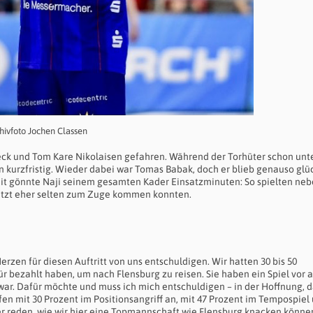
chivfoto Jochen Classen
k und Tom Kare Nikolaisen gefahren. Während der Torhüter schon unt
en kurzfristig. Wieder dabei war Tomas Babak, doch er blieb genauso glü
zeit gönnte Naji seinem gesamten Kader Einsatzminuten: So spielten ne
letzt eher selten zum Zuge kommen konnten.
erzen für diesen Auftritt von uns entschuldigen. Wir hatten 30 bis 50
̈r bezahlt haben, um nach Flensburg zu reisen. Sie haben ein Spiel vor a
war. Dafür möchte und muss ich mich entschuldigen – in der Hoffnung, 
ifen mit 30 Prozent im Positionsangriff an, mit 47 Prozent im Tempospiel
ber reden, wie wir hier eine Topmannschaft wie Flensburg knacken könne