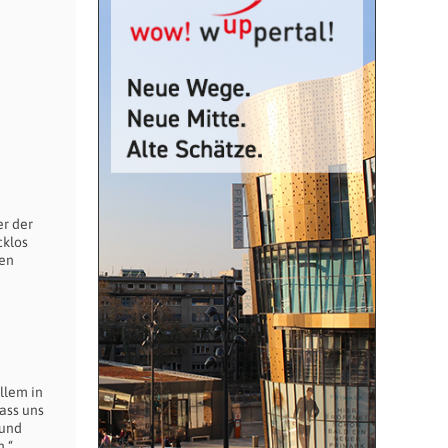
er der
cklos
ben
llem in
dass uns
 und
n.“