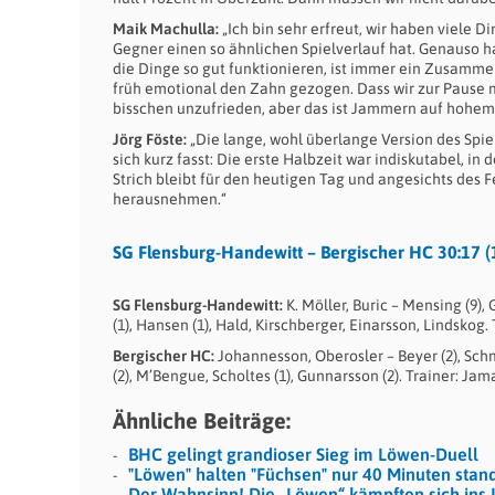
Maik Machulla:
„Ich bin sehr erfreut, wir haben viele D
Gegner einen so ähnlichen Spielverlauf hat. Genauso
die Dinge so gut funktionieren, ist immer ein Zusamme
früh emotional den Zahn gezogen. Dass wir zur Pause mi
bisschen unzufrieden, aber das ist Jammern auf hohem
Jörg Föste:
„Die lange, wohl überlange Version des Sp
sich kurz fasst: Die erste Halbzeit war indiskutabel, i
Strich bleibt für den heutigen Tag und angesichts des F
herausnehmen.“
SG Flensburg-Handewitt – Bergischer HC 30:17 (
SG Flensburg-Handewitt:
K. Möller, Buric – Mensing (9), G
(1), Hansen (1), Hald, Kirschberger, Einarsson, Lindskog
Bergischer HC:
Johannesson, Oberosler – Beyer (2), Schmit
(2), M’Bengue, Scholtes (1), Gunnarsson (2). Trainer: Jam
Ähnliche Beiträge:
BHC gelingt grandioser Sieg im Löwen-Duell
"Löwen" halten "Füchsen" nur 40 Minuten stan
Der Wahnsinn! Die „Löwen“ kämpften sich ins L