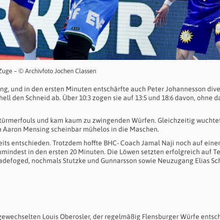
uge – © Archivfoto Jochen Classen
rung, und in den ersten Minuten entschärfte auch Peter Johannesson div
ell den Schneid ab. Über 10:3 zogen sie auf 13:5 und 18:6 davon, ohne d
 Stürmerfouls und kam kaum zu zwingenden Würfen. Gleichzeitig wuchte
 Aaron Mensing scheinbar mühelos in die Maschen.
reits entschieden. Trotzdem hoffte BHC- Coach Jamal Naji noch auf eine
zumindest in den ersten 20 Minuten. Die Löwen setzten erfolgreich auf 
 Ladefoged, nochmals Stutzke und Gunnarsson sowie Neuzugang Elias Sc
ngewechselten Louis Oberosler, der regelmäßig Flensburger Würfe entsch