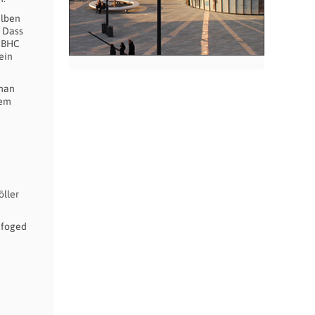
elben
. Dass
m BHC
ein
 man
dem
̈ller
defoged