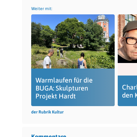
Weiter mit:
Warmlaufen für die
Char
BUGA: Skulpturen
den 
Projekt Hardt
der Rubrik Kultur
Kommentare