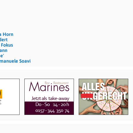
a Horn
dert
m Fokus
mann
e'
Emanuele Soavi