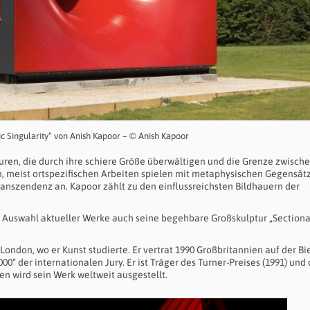
c Singularity“ von Anish Kapoor – © Anish Kapoor
en, die durch ihre schiere Größe überwältigen und die Grenze zwisch
n, meist ortspezifischen Arbeiten spielen mit metaphysischen Gegensät
anszendenz an. Kapoor zählt zu den einflussreichsten Bildhauern der
r Auswahl aktueller Werke auch seine begehbare Großskulptur „Sectiona
London, wo er Kunst studierte. Er vertrat 1990 Großbritannien auf der B
0“ der internationalen Jury. Er ist Träger des Turner-Preises (1991) und
en wird sein Werk weltweit ausgestellt.