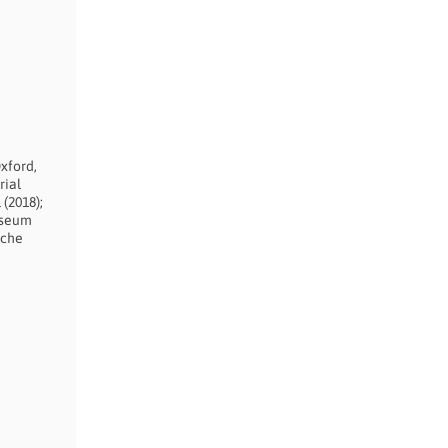
xford,
rial
(2018);
useum
sche