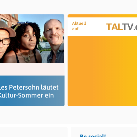
Aktuell
auf
les Petersohn läutet
Kultur-Sommer ein
Be social!