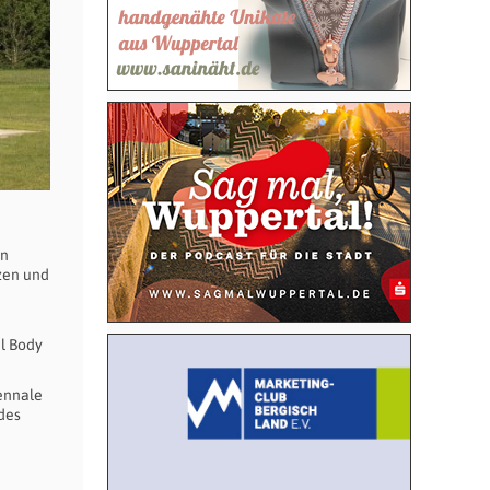
en
zen und
l Body
iennale
 des