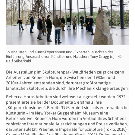
Journalisten und Kunst-Expertinnen und -Experten lauschten der
Einführung-Ansprache von Künstler und Hausherr Tony Cragg (r.) – ©
Ralf Silberkuhl
Die Ausstellung im Skulpturenpark Waldfrieden zeigt dreizehn
Arbeiten von Rebecca Horn, die zwischen den 1980er- und
2010er-Jahren entstanden sind, darunter großformatige
kinetische Skulpturen, die durch ihre Mechanik Klänge erzeugen.
Rebecca Horns Arbeiten sind weltweit ausgestellt worden. 1972
präsentierte sie bei der Documenta 5 erstmals ihre
„Körperextensionen“. Bereits 1993 erhielt sie – als erste weibliche
Künstlerin – im New Yorker Guggenheim Museum eine
Retrospektive. Rebecca Horn wurden im Verlauf ihres Schaffens
zahlreiche internationale Auszeichnungen und Preise verliehen,
darunter zuletzt: Praemium Imperiale for Sculpture (Tokio, 2010),
Grande Médaille des Arts Plastiques (Paris, 2011), Orden pour le