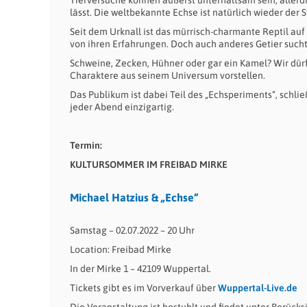
lässt. Die weltbekannte Echse ist natürlich wieder der 
Seit dem Urknall ist das mürrisch-charmante Reptil auf 
von ihren Erfahrungen. Doch auch anderes Getier sucht
Schweine, Zecken, Hühner oder gar ein Kamel? Wir dür
Charaktere aus seinem Universum vorstellen.
Das Publikum ist dabei Teil des „Echsperiments“, schlie
jeder Abend einzigartig.
Termin:
KULTURSOMMER IM FREIBAD MIRKE
Michael Hatzius & „Echse“
Samstag – 02.07.2022 – 20 Uhr
Location: Freibad Mirke
In der Mirke 1 – 42109 Wuppertal.
Tickets gibt es im Vorverkauf über
Wuppertal-Live.de
Die Veranstaltung ist bestuhlt und findet unter Berüc