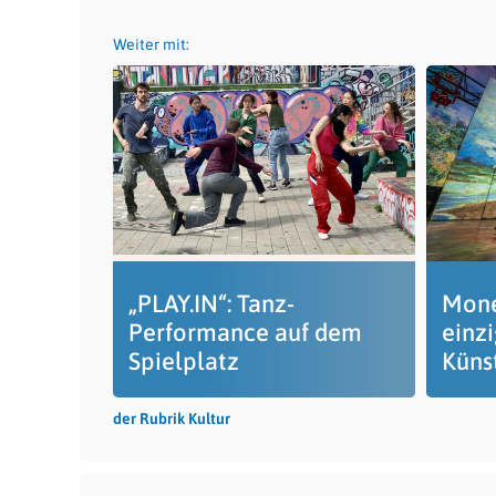
Weiter mit:
„PLAY.IN“: Tanz-
Mone
Performance auf dem
einzi
Spielplatz
Küns
der Rubrik Kultur