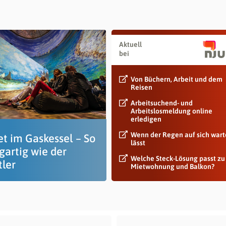
Aktuell
bei
Von Büchern, Arbeit und dem
Reisen
Arbeitsuchend- und
Arbeitslosmeldung online
erledigen
Wenn der Regen auf sich war
t im Gaskessel – So
lässt
gartig wie der
Welche Steck-Lösung passt zu
tler
Mietwohnung und Balkon?