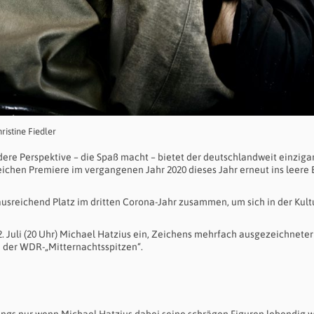
istine Fiedler
dere Perspektive – die Spaß macht – bietet der deutschlandweit einziga
eichen Premiere im vergangenen Jahr 2020 dieses Jahr erneut ins leere
sreichend Platz im dritten Corona-Jahr zusammen, um sich in der Kult
. Juli (20 Uhr) Michael Hatzius ein, Zeichens mehrfach ausgezeichneter
 der WDR-„Mitternachtsspitzen“.
dings nur wenn Michael Hatzius dabei seine schrägen Figuren lebendig 