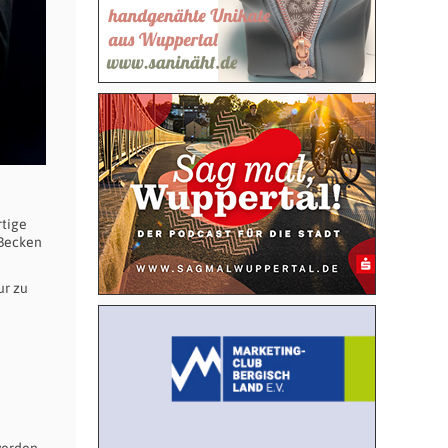
rtige
 Becken
ur zu
werden