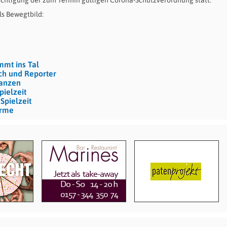
ls Bewegtbild:
mmt ins Tal
sch und Reporter
Tanzen
pielzeit
Spielzeit
ärme