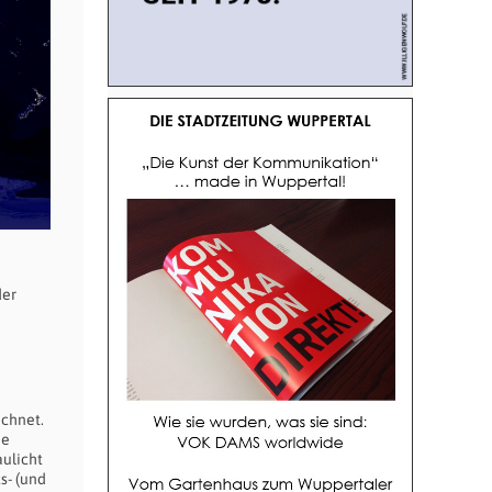
der
ichnet.
ie
ulicht
s- (und