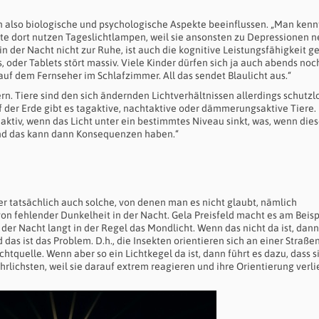
n also biologische und psychologische Aspekte beeinflussen. „Man kenn
eute dort nutzen Tageslichtlampen, weil sie ansonsten zu Depressionen 
der Nacht nicht zur Ruhe, ist auch die kognitive Leistungsfähigkeit ge
oder Tablets stört massiv. Viele Kinder dürfen sich ja auch abends noc
f dem Fernseher im Schlafzimmer. All das sendet Blaulicht aus.“
n. Tiere sind den sich ändernden Lichtverhältnissen allerdings schutzl
uf der Erde gibt es tagaktive, nachtaktive oder dämmerungsaktive Tiere.
tiv, wenn das Licht unter ein bestimmtes Niveau sinkt, was, wenn die
 Und das kann dann Konsequenzen haben.“
aber tatsächlich auch solche, von denen man es nicht glaubt, nämlich
on fehlender Dunkelheit in der Nacht. Gela Preisfeld macht es am Beisp
 der Nacht langt in der Regel das Mondlicht. Wenn das nicht da ist, dann
nd das ist das Problem. D.h., die Insekten orientieren sich an einer Straß
htquelle. Wenn aber so ein Lichtkegel da ist, dann führt es dazu, dass s
rlichsten, weil sie darauf extrem reagieren und ihre Orientierung verli