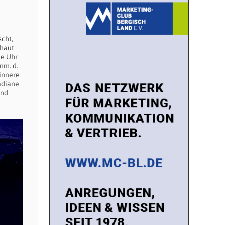
scht,
zhaut
he Uhr
nm. d.
 innere
adiane
und