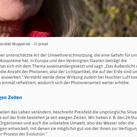
versität Wuppertal – © privat
mer unterschätzte Art der Umweltverschmutzung, die eine Gefahr für un
 Ökosysteme hat. In Europa und den Vereinigten Staaten beträgt die
 hat sich mit dem Thema auseinandergesetzt und sagt: „Das Außenlicht
e Anzahl der Photonen, also der Lichtpartikel, die auf der Erde sind u
auswirken.“ Verstärkt werde diese Wirkung zudem bei feuchter Luft so
 einmal reflektiert, wodurch sich der Photonenanteil weiter erhöhe.
gen Zeiten
llen das Leben verändern, beschreibt Preisfeld die ursprüngliche Situa
s auf der Erde bestehen ja seit ewigen Zeiten. Wir haben z. B. den 24-S
n Organismen und auch die unbelebte Umwelt, also das Wasser oder die
gen entwickelt, mit denen sie möglichst gut von der ihnen zur Verfügun
r Prozess der Evolution.“