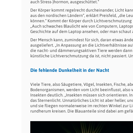
auch Stress-)hormon, ausgeschüttet.“
Der Körper kommt regelrecht durcheinander, Licht kan
aus den nordischen Ländern“, erklärt Preisfeld, „die L
können.“ Kommt der Körper durch Lichtverschmutzung in 
„Auch schwaches Blaulicht wie von Computern, Laptops, 
Geschichte auf dem Laptop ansehen, oder man schaut au
Der Mensch kann, zumindest für sich, daran etwas änder
ausgeliefert. „In Anpassung an die Lichtverhältnisse a
die nacht- und dämmerungsaktiven Tiere werden dann ak
künstliche Lichtverschmutzung da ist, nicht passiert.
Die fehlende Dunkelheit in der Nacht
Viele Tiere, also Säugetiere, Vögel, Insekten, Fische, 
Bodenorganismen, werden vom Licht beeinflusst, also v
Insekten deutlich. „Insekten müssen sich orientieren. In
das Sternenlicht. Unnatürliches Licht ist aber heller, u
und sie fliegen normalerweise im rechten Winkel zur Lic
rundherum kreisen. Die Blauanteile sind dabei am gefäh