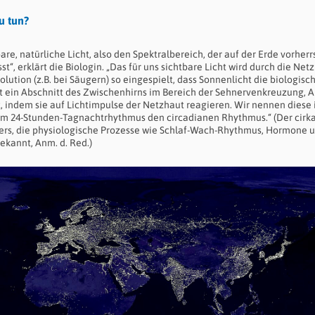
u tun?
, natürliche Licht, also den Spektralbereich, der auf der Erde vorherr
st“, erklärt die Biologin. „Das für uns sichtbare Licht wird durch die Net
volution (z.B. bei Säugern) so eingespielt, dass Sonnenlicht die biologisc
 ein Abschnitt des Zwischenhirns im Bereich der Sehnervenkreuzung, A
t, indem sie auf Lichtimpulse der Netzhaut reagieren. Wir nennen diese
dem 24-Stunden-Tagnachtrhythmus den circadianen Rhythmus.“ (Der cirk
rpers, die physiologische Prozesse wie Schlaf-Wach-Rhythmus, Hormone 
ekannt, Anm. d. Red.)