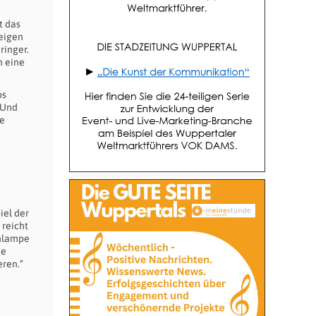
t das
neigen
ringer.
h eine
os
 Und
se
iel der
 reicht
enlampe
ie
eren.“