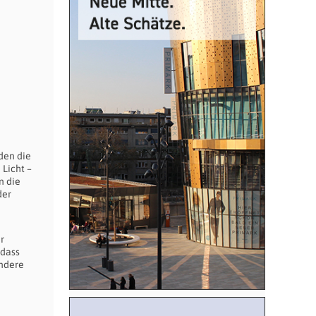
rden die
Licht –
n die
der
r
 dass
andere