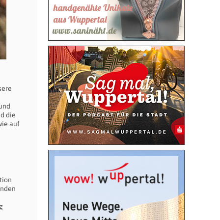
sere
 und
nd die
wie auf
tion
tunden
g