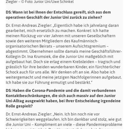
Ziegler – © Foto: Junior Uni/Uwe Schinkel
DS:
Wann ist bei Ihnen der Entschluss gereift, sich aus dem
operativen Geschäft der Junior Uni zurück zu ziehen?
Dr. Ernst-Andreas Ziegler: „Eigentlich habe ich jahrelang daran
gearbeitet, mich ersetzlich zu machen. Konkret: Ich hatte
meinen Rückzug vor vier Jahren mit unseren Gesellschaftern
sowie den weiteren Mitgliedern des Kaufmännisch-
organisatorischen Beirats – unserem Aufsichtsgremium –
abgestimmt. Übernehmen sollte damals meine Geschäftsführer-
Kollegin Dr. Ina Krumsiek, die die Junior Uni maßgeblich mit
aufgebaut hat. Doch sie erlag einem Krebsleiden – tragisch und
grässlich für ihre beiden wunderbaren Kinder, ein fürchterlicher
Schock auch für uns alle. Wir denken oft an sie. Also habe ich
weitergemacht und meine jetzigen Nachfolgerinnen aufgebaut.
Ich habe sie zur Führung ermutigt und bestärkt.“
DS:
Haben die Corona-Pandemie und die damit verbundenen
Kontaktbeschränkungen, die sich auch massiv auf den Junior
Uni-Alltag ausgewirkt haben, bei Ihrer Entscheidung irgendeine
Rolle gespielt?
Dr. Ernst-Andreas Ziegler: „Nein. Ich bin noch nie vor
Schwierigkeiten weggelaufen. Ich bin dankbar und stolz, wie gut
die Junior Uni – Kompliment an viele – diese Pandemieprobleme