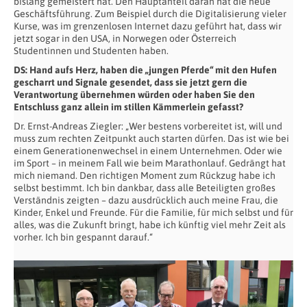
bislang gemeistert hat. Den Hauptanteil daran hat die neue
Geschäftsführung. Zum Beispiel durch die Digitalisierung vieler
Kurse, was im grenzenlosen Internet dazu geführt hat, dass wir
jetzt sogar in den USA, in Norwegen oder Österreich
Studentinnen und Studenten haben.
DS:
Hand aufs Herz, haben die „jungen Pferde“ mit den Hufen
gescharrt und Signale gesendet, dass sie jetzt gern die
Verantwortung übernehmen würden oder haben Sie den
Entschluss ganz allein im stillen Kämmerlein gefasst?
Dr. Ernst-Andreas Ziegler: „Wer bestens vorbereitet ist, will und
muss zum rechten Zeitpunkt auch starten dürfen. Das ist wie bei
einem Generationenwechsel in einem Unternehmen. Oder wie
im Sport – in meinem Fall wie beim Marathonlauf. Gedrängt hat
mich niemand. Den richtigen Moment zum Rückzug habe ich
selbst bestimmt. Ich bin dankbar, dass alle Beteiligten großes
Verständnis zeigten – dazu ausdrücklich auch meine Frau, die
Kinder, Enkel und Freunde. Für die Familie, für mich selbst und für
alles, was die Zukunft bringt, habe ich künftig viel mehr Zeit als
vorher. Ich bin gespannt darauf.“