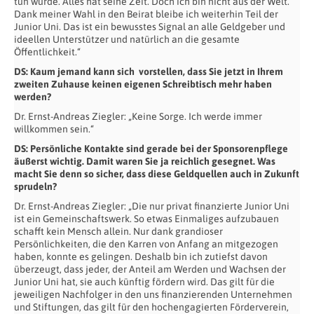
tun würde. Alles hat seine Zeit. Doch ich bin nicht aus der Welt.
Dank meiner Wahl in den Beirat bleibe ich weiterhin Teil der
Junior Uni. Das ist ein bewusstes Signal an alle Geldgeber und
ideellen Unterstützer und natürlich an die gesamte
Öffentlichkeit.“
DS:
Kaum jemand kann sich
vorstellen, dass Sie jetzt in Ihrem
zweiten Zuhause keinen eigenen Schreibtisch mehr haben
werden?
Dr. Ernst-Andreas Ziegler: „Keine Sorge. Ich werde immer
willkommen sein.“
DS:
Persönliche Kontakte sind gerade bei der Sponsorenpflege
äußerst wichtig. Damit waren Sie ja reichlich gesegnet. Was
macht Sie denn so sicher, dass diese Geldquellen auch in Zukunft
sprudeln?
Dr. Ernst-Andreas Ziegler: „Die nur privat finanzierte Junior Uni
ist ein Gemeinschaftswerk. So etwas Einmaliges aufzubauen
schafft kein Mensch allein. Nur dank grandioser
Persönlichkeiten, die den Karren von Anfang an mitgezogen
haben, konnte es gelingen. Deshalb bin ich zutiefst davon
überzeugt, dass jeder, der Anteil am Werden und Wachsen der
Junior Uni hat, sie auch künftig fördern wird. Das gilt für die
jeweiligen Nachfolger in den uns finanzierenden Unternehmen
und Stiftungen, das gilt für den hochengagierten Förderverein,