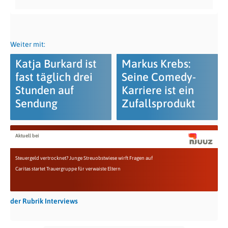
Weiter mit:
Katja Burkard ist
Markus Krebs:
fast täglich drei
Seine Comedy-
Stunden auf
Karriere ist ein
Sendung
Zufallsprodukt
Aktuell bei
Steuergeld vertrocknet? Junge Streuobstwiese wirft Fragen auf
Caritas startet Trauergruppe für verwaiste Eltern
der Rubrik Interviews