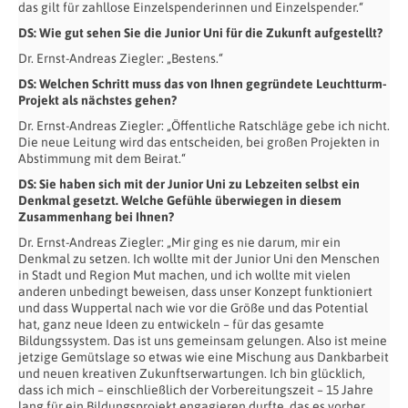
das gilt für zahllose Einzelspenderinnen und Einzelspender.“
DS:
Wie gut sehen Sie die Junior Uni für die Zukunft aufgestellt?
Dr. Ernst-Andreas Ziegler: „Bestens.“
DS:
Welchen Schritt muss das von Ihnen gegründete Leuchtturm-
Projekt als nächstes gehen?
Dr. Ernst-Andreas Ziegler: „Öffentliche Ratschläge gebe ich nicht.
Die neue Leitung wird das entscheiden, bei großen Projekten in
Abstimmung mit dem Beirat.“
DS:
Sie haben sich mit der Junior Uni zu Lebzeiten selbst ein
Denkmal gesetzt. Welche Gefühle überwiegen in diesem
Zusammenhang bei Ihnen?
Dr. Ernst-Andreas Ziegler: „Mir ging es nie darum, mir ein
Denkmal zu setzen. Ich wollte mit der Junior Uni den Menschen
in Stadt und Region Mut machen, und ich wollte mit vielen
anderen unbedingt beweisen, dass unser Konzept funktioniert
und dass Wuppertal nach wie vor die Größe und das Potential
hat, ganz neue Ideen zu entwickeln – für das gesamte
Bildungssystem. Das ist uns gemeinsam gelungen. Also ist meine
jetzige Gemütslage so etwas wie eine Mischung aus Dankbarbeit
und neuen kreativen Zukunftserwartungen. Ich bin glücklich,
dass ich mich – einschließlich der Vorbereitungszeit – 15 Jahre
lang für ein Bildungsprojekt engagieren durfte, das es vorher