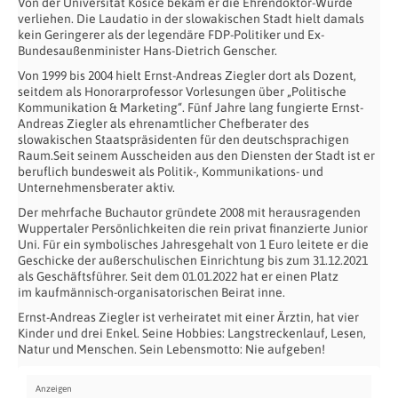
Von der Universität Kosice bekam er die Ehrendoktor-Würde
verliehen. Die Laudatio in der slowakischen Stadt hielt damals
kein Geringerer als der legendäre FDP-Politiker und Ex-
Bundesaußenminister Hans-Dietrich Genscher.
Von 1999 bis 2004 hielt Ernst-Andreas Ziegler dort als Dozent,
seitdem als Honorarprofessor Vorlesungen über „Politische
Kommunikation & Marketing“. Fünf Jahre lang fungierte Ernst-
Andreas Ziegler als ehrenamtlicher Chefberater des
slowakischen Staatspräsidenten für den deutschsprachigen
Raum.Seit seinem Ausscheiden aus den Diensten der Stadt ist er
beruflich bundesweit als Politik-, Kommunikations- und
Unternehmensberater aktiv.
Der mehrfache Buchautor gründete 2008 mit herausragenden
Wuppertaler Persönlichkeiten die rein privat finanzierte Junior
Uni. Für ein symbolisches Jahresgehalt von 1 Euro leitete er die
Geschicke der außerschulischen Einrichtung bis zum 31.12.2021
als Geschäftsführer. Seit dem 01.01.2022 hat er einen Platz
im kaufmännisch-organisatorischen Beirat inne.
Ernst-Andreas Ziegler ist verheiratet mit einer Ärztin, hat vier
Kinder und drei Enkel. Seine Hobbies: Langstreckenlauf, Lesen,
Natur und Menschen. Sein Lebensmotto: Nie aufgeben!