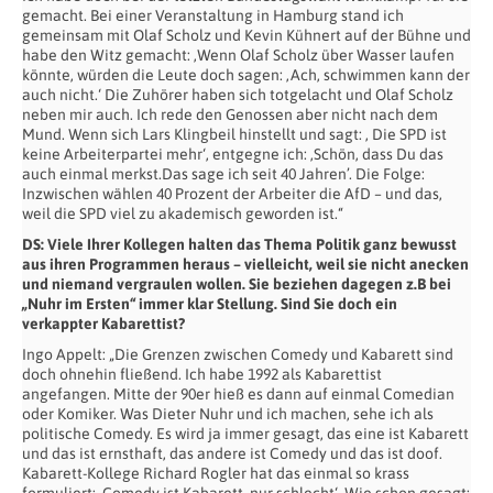
gemacht. Bei einer Veranstaltung in Hamburg stand ich
gemeinsam mit Olaf Scholz und Kevin Kühnert auf der Bühne und
habe den Witz gemacht: ‚Wenn Olaf Scholz über Wasser laufen
könnte, würden die Leute doch sagen: ‚Ach, schwimmen kann der
auch nicht.‘ Die Zuhörer haben sich totgelacht und Olaf Scholz
neben mir auch. Ich rede den Genossen aber nicht nach dem
Mund. Wenn sich Lars Klingbeil hinstellt und sagt: ‚ Die SPD ist
keine Arbeiterpartei mehr‘, entgegne ich: ‚Schön, dass Du das
auch einmal merkst.Das sage ich seit 40 Jahren’. Die Folge:
Inzwischen wählen 40 Prozent der Arbeiter die AfD – und das,
weil die SPD viel zu akademisch geworden ist.“
DS: Viele Ihrer Kollegen halten das Thema Politik ganz bewusst
aus ihren
Programmen heraus – vielleicht, weil sie nicht anecken
und niemand vergraulen
wollen. Sie beziehen dagegen z.B bei
„Nuhr im Ersten“ immer klar Stellung. Sind Sie
doch ein
verkappter Kabarettist?
Ingo Appelt: „Die Grenzen zwischen Comedy und Kabarett sind
doch ohnehin fließend. Ich habe 1992 als Kabarettist
angefangen. Mitte der 90er hieß es dann auf einmal Comedian
oder Komiker. Was Dieter Nuhr und ich machen, sehe ich als
politische Comedy. Es wird ja immer gesagt, das eine ist Kabarett
und das ist ernsthaft, das andere ist Comedy und das ist doof.
Kabarett-Kollege Richard Rogler hat das einmal so krass