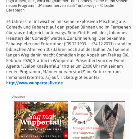
Ingo Appelt, der „Vorschlaghammer“ der Comedy-Szene ist mit seinem
neuen Programm „Männer nerven stark“ unterwegs – © Leslie
Barabasch
36 Jahre ist er inzwischen mit seiner explosiven Mischung aus
Comedy und Kabarett auf den großen Bühnen und im Fernsehen
überaus erfolgreich unterwegs. Sein Ziel: Er will der „Johannes
Heesters der Comedy“ werden. Zur Erinnerung: Der bekannte
Schauspieler und Entertainer (*05.12.1903 – †24.12.2011) stand im
biblischen Alter von 107 Jahren noch auf der Bühne. Auf seinem
langen Weg dahin macht Comedian Ingo Appelt am Freitag (06.
Februar 2026) Station in Wuppertal. Präsentiert von der Event-
Agentur „Salon Knallenfalls“ tritt er um 20:00 Uhr mit seinem
neuen Programm „Männer nerven stark!“ im Kulturzentrum
Immanuel (Sternstr. 73) auf. Tickets gibt es unter
http://www.wuppertal-live.de