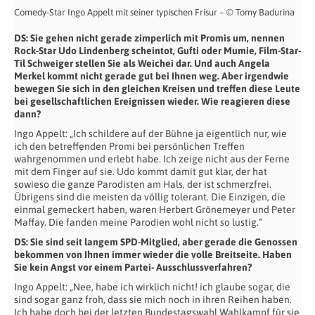
Comedy-Star Ingo Appelt mit seiner typischen Frisur – © Tomy Badurina
DS: Sie gehen nicht gerade zimperlich mit Promis um, nennen
Rock-Star Udo
Lindenberg scheintot, Gufti oder Mumie, Film-Star-
Til Schweiger stellen Sie als
Weichei dar. Und auch Angela
Merkel kommt nicht gerade gut bei Ihnen weg. Aber
irgendwie
bewegen Sie sich in den gleichen Kreisen und treffen diese Leute
bei
gesellschaftlichen Ereignissen wieder. Wie reagieren diese
dann?
Ingo Appelt: „Ich schildere auf der Bühne ja eigentlich nur, wie
ich den betreffenden Promi bei persönlichen Treffen
wahrgenommen und erlebt habe. Ich zeige nicht aus der Ferne
mit dem Finger auf sie. Udo kommt damit gut klar, der hat
sowieso die ganze Parodisten am Hals, der ist schmerzfrei.
Übrigens sind die meisten da völlig tolerant. Die Einzigen, die
einmal gemeckert haben, waren Herbert Grönemeyer und Peter
Maffay. Die fanden meine Parodien wohl nicht so lustig.“
DS: Sie sind seit langem SPD-Mitglied, aber gerade die Genossen
bekommen von
Ihnen immer wieder die volle Breitseite. Haben
Sie kein Angst vor einem Partei-
Ausschlussverfahren?
Ingo Appelt: „Nee, habe ich wirklich nicht! ich glaube sogar, die
sind sogar ganz froh, dass sie mich noch in ihren Reihen haben.
Ich habe doch bei der letzten Bundestagswahl Wahlkampf für sie