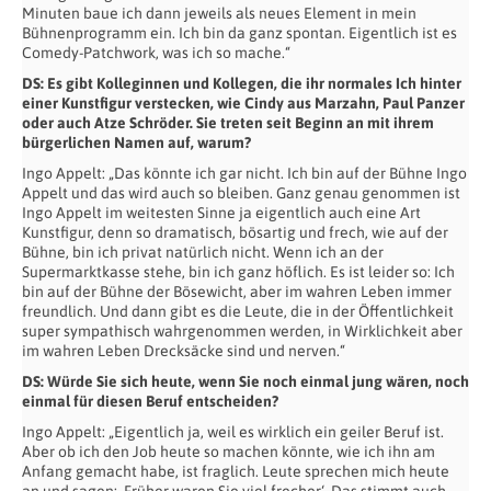
Minuten baue ich dann jeweils als neues Element in mein
Bühnenprogramm ein. Ich bin da ganz spontan. Eigentlich ist es
Comedy-Patchwork, was ich so mache.“
DS: Es gibt Kolleginnen und Kollegen, die ihr normales Ich hinter
einer Kunstfigur
verstecken, wie Cindy aus Marzahn, Paul Panzer
oder auch Atze Schröder. Sie treten
seit Beginn an mit ihrem
bürgerlichen Namen auf, warum?
Ingo Appelt: „Das könnte ich gar nicht. Ich bin auf der Bühne Ingo
Appelt und das wird auch so bleiben. Ganz genau genommen ist
Ingo Appelt im weitesten Sinne ja eigentlich auch eine Art
Kunstfigur, denn so dramatisch, bösartig und frech, wie auf der
Bühne, bin ich privat natürlich nicht. Wenn ich an der
Supermarktkasse stehe, bin ich ganz höflich. Es ist leider so: Ich
bin auf der Bühne der Bösewicht, aber im wahren Leben immer
freundlich. Und dann gibt es die Leute, die in der Öffentlichkeit
super sympathisch wahrgenommen werden, in Wirklichkeit aber
im wahren Leben Drecksäcke sind und nerven.“
DS: Würde Sie sich heute, wenn Sie noch einmal jung wären, noch
einmal für diesen
Beruf entscheiden?
Ingo Appelt: „Eigentlich ja, weil es wirklich ein geiler Beruf ist.
Aber ob ich den Job heute so machen könnte, wie ich ihn am
Anfang gemacht habe, ist fraglich. Leute sprechen mich heute