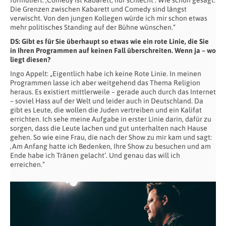
formuliert: ‚Comedy ist Kabarett, nur schlecht‘. Wie schon gesagt:
Die Grenzen zwischen Kabarett und Comedy sind längst
verwischt. Von den jungen Kollegen würde ich mir schon etwas
mehr politisches Standing auf der Bühne wünschen.“
DS: Gibt es für Sie überhaupt so etwas wie ein rote Linie, die Sie
in Ihren Programmen
auf keinen Fall überschreiten. Wenn ja – wo
liegt diesen?
Ingo Appelt: „Eigentlich habe ich keine Rote Linie. In meinen
Programmen lasse ich aber weitgehend das Thema Religion
heraus. Es existiert mittlerweile – gerade auch durch das Internet
– soviel Hass auf der Welt und leider auch in Deutschland. Da
gibt es Leute, die wollen die Juden vertreiben und ein Kalifat
errichten. Ich sehe meine Aufgabe in erster Linie darin, dafür zu
sorgen, dass die Leute lachen und gut unterhalten nach Hause
gehen. So wie eine Frau, die nach der Show zu mir kam und sagt:
‚Am Anfang hatte ich Bedenken, Ihre Show zu besuchen und am
Ende habe ich Tränen gelacht‘. Und genau das will ich
erreichen.“