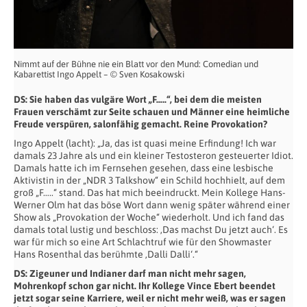
Nimmt auf der Bühne nie ein Blatt vor den Mund: Comedian und
Kabarettist Ingo Appelt – © Sven Kosakowski
DS: Sie haben das vulgäre Wort „F…..“, bei dem die meisten
Frauen verschämt zur
Seite schauen und Männer eine heimliche
Freude verspüren, salonfähig gemacht.
Reine Provokation?
Ingo Appelt (lacht): „Ja, das ist quasi meine Erfindung! Ich war
damals 23 Jahre als und ein kleiner Testosteron gesteuerter Idiot.
Damals hatte ich im Fernsehen gesehen, dass eine lesbische
Aktivistin in der „NDR 3 Talkshow“ ein Schild hochhielt, auf dem
groß „F…..“ stand. Das hat mich beeindruckt. Mein Kollege Hans-
Werner Olm hat das böse Wort dann wenig später während einer
Show als „Provokation der Woche“ wiederholt. Und ich fand das
damals total lustig und beschloss: ‚Das machst Du jetzt auch‘. Es
war für mich so eine Art Schlachtruf wie für den Showmaster
Hans Rosenthal das berühmte ‚Dalli Dalli‘.“
DS: Zigeuner und Indianer darf man nicht mehr sagen,
Mohrenkopf schon gar nicht.
Ihr Kollege Vince Ebert beendet
jetzt sogar seine Karriere, weil er nicht mehr weiß,
was er sagen