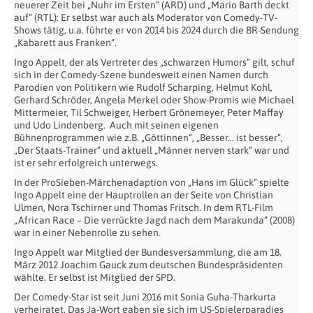
neuerer Zeit bei „Nuhr im Ersten“ (ARD) und „Mario Barth deckt
auf“ (RTL): Er selbst war auch als Moderator von Comedy-TV-
Shows tätig, u.a. führte er von 2014 bis 2024 durch die BR-Sendung
„Kabarett aus Franken“.
Ingo Appelt, der als Vertreter des „schwarzen Humors“ gilt, schuf
sich in der Comedy-Szene bundesweit einen Namen durch
Parodien von Politikern wie Rudolf Scharping, Helmut Kohl,
Gerhard Schröder, Angela Merkel oder Show-Promis wie Michael
Mittermeier, Til Schweiger, Herbert Grönemeyer, Peter Maffay
und Udo Lindenberg.
Auch mit seinen eigenen
Bühnenprogrammen wie z.B. „Göttinnen“, „Besser… ist besser“,
„Der Staats-Trainer“ und aktuell „Männer nerven stark“ war und
ist er sehr erfolgreich unterwegs.
In der ProSieben-Märchenadaption von „Hans im Glück“ spielte
Ingo Appelt eine der Hauptrollen an der Seite von Christian
Ulmen, Nora Tschirner und Thomas Fritsch. In dem RTL-Film
„African Race – Die verrückte Jagd nach dem Marakunda“ (2008)
war in einer Nebenrolle zu sehen.
Ingo Appelt war Mitglied der Bundesversammlung, die am 18.
März 2012 Joachim Gauck zum deutschen Bundespräsidenten
wählte. Er selbst ist Mitglied der SPD.
Der Comedy-Star ist seit Juni 2016 mit Sonia Guha-Tharkurta
verheiratet. Das Ja-Wort gaben sie sich im US-Spielerparadies