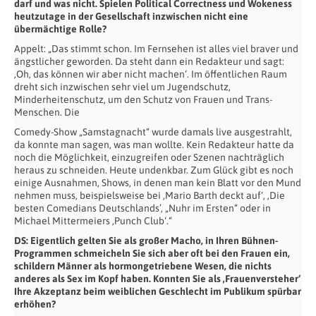
darf und was nicht. Spielen Political Correctness und Wokeness
heutzutage in der Gesellschaft inzwischen nicht eine
übermächtige Rolle?
Appelt: „Das stimmt schon. Im Fernsehen ist alles viel braver und
ängstlicher geworden. Da steht dann ein Redakteur und sagt:
‚Oh, das können wir aber nicht machen‘. Im öffentlichen Raum
dreht sich inzwischen sehr viel um Jugendschutz,
Minderheitenschutz, um den Schutz von Frauen und Trans-
Menschen. Die
Comedy-Show „Samstagnacht“ wurde damals live ausgestrahlt,
da konnte man sagen, was man wollte. Kein Redakteur hatte da
noch die Möglichkeit, einzugreifen oder Szenen nachträglich
heraus zu schneiden. Heute undenkbar. Zum Glück gibt es noch
einige Ausnahmen, Shows, in denen man kein Blatt vor den Mund
nehmen muss, beispielsweise bei ‚Mario Barth deckt auf‘, ‚Die
besten Comedians Deutschlands’, „Nuhr im Ersten“ oder in
Michael Mittermeiers ‚Punch Club‘.“
DS: Eigentlich gelten Sie als großer Macho, in Ihren Bühnen-
Programmen
schmeicheln Sie sich aber oft bei den Frauen ein,
schildern Männer als
hormongetriebene Wesen, die nichts
anderes als Sex im Kopf haben. Konnten Sie als
‚Frauenversteher‘
Ihre Akzeptanz beim weiblichen Geschlecht im Publikum spürbar
erhöhen?