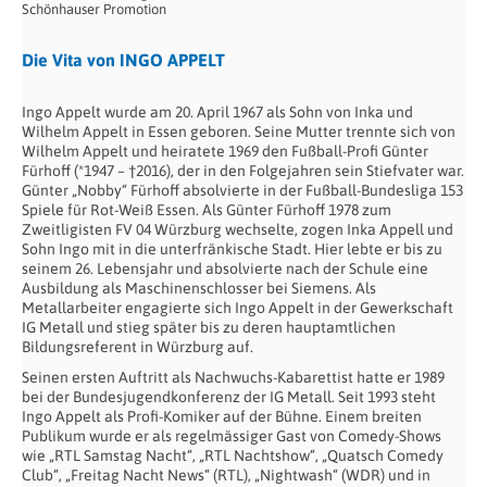
Schönhauser Promotion
Die Vita von INGO APPELT
Ingo Appelt wurde am 20. April 1967 als Sohn von Inka und
Wilhelm Appelt in Essen geboren. Seine Mutter trennte sich von
Wilhelm Appelt und heiratete 1969 den Fußball-Profi Günter
Fürhoff (*1947 – †2016), der in den Folgejahren sein Stiefvater war.
Günter „Nobby“ Fürhoff absolvierte in der Fußball-Bundesliga 153
Spiele für Rot-Weiß Essen. Als Günter Fürhoff 1978 zum
Zweitligisten FV 04 Würzburg wechselte, zogen Inka Appell und
Sohn Ingo mit in die unterfränkische Stadt. Hier lebte er bis zu
seinem 26. Lebensjahr und absolvierte nach der Schule eine
Ausbildung als Maschinenschlosser bei Siemens. Als
Metallarbeiter engagierte sich Ingo Appelt in der Gewerkschaft
IG Metall und stieg später bis zu deren hauptamtlichen
Bildungsreferent in Würzburg auf.
Seinen ersten Auftritt als Nachwuchs-Kabarettist hatte er 1989
bei der Bundesjugendkonferenz der IG Metall. Seit 1993 steht
Ingo Appelt als Profi-Komiker auf der Bühne. Einem breiten
Publikum wurde er als regelmässiger Gast von Comedy-Shows
wie „RTL Samstag Nacht“, „RTL Nachtshow“, „Quatsch Comedy
Club“, „Freitag Nacht News“ (RTL), „Nightwash“ (WDR) und in