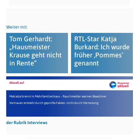
Weiter mit:
Tom Gerhardt:
RTL-Star Katja
„Hausmeister
Burkard: Ich wurde
Krause geht nicht
früher ‚Pommes‘
in Rente“
genannt
Aktuell auf
Matratze brennt in Mehrfamilienhaus – Rauchmelder warnen Bewohner
Vertrauen entsteht durch geprüfte Fakten, nicht durch Vermutung
der Rubrik Interviews