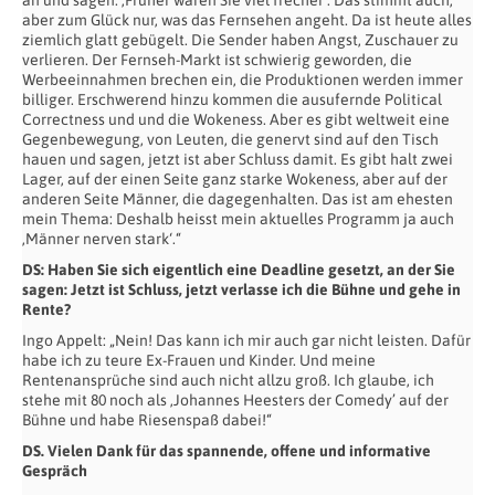
an und sagen: ‚Früher waren Sie viel frecher‘. Das stimmt auch,
aber zum Glück nur, was das Fernsehen angeht. Da ist heute alles
ziemlich glatt gebügelt. Die Sender haben Angst, Zuschauer zu
verlieren. Der Fernseh-Markt ist schwierig geworden, die
Werbeeinnahmen brechen ein, die Produktionen werden immer
billiger. Erschwerend hinzu kommen die ausufernde Political
Correctness und und die Wokeness. Aber es gibt weltweit eine
Gegenbewegung, von Leuten, die genervt sind auf den Tisch
hauen und sagen, jetzt ist aber Schluss damit. Es gibt halt zwei
Lager, auf der einen Seite ganz starke Wokeness, aber auf der
anderen Seite Männer, die dagegenhalten. Das ist am ehesten
mein Thema: Deshalb heisst mein aktuelles Programm ja auch
‚Männer nerven stark‘.“
DS: Haben Sie sich eigentlich eine Deadline gesetzt, an der Sie
sagen: Jetzt ist
Schluss, jetzt verlasse ich die Bühne und gehe in
Rente?
Ingo Appelt: „Nein! Das kann ich mir auch gar nicht leisten. Dafür
habe ich zu teure Ex-Frauen und Kinder. Und meine
Rentenansprüche sind auch nicht allzu groß. Ich glaube, ich
stehe mit 80 noch als ‚Johannes Heesters der Comedy’ auf der
Bühne und habe Riesenspaß dabei!“
DS. Vielen Dank für das spannende, offene und informative
Gespräch