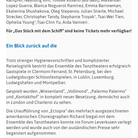
Kampfer, Nayoung Kim, Yosuke Kusano (als Gast), Alexander
Lopez Guerra, Blanca Noguerol Ramírez, Emma Barrowman,
Ekaterina Shushakova, Oleg Stepanov, Julian Stierle, Michael
Strecker, Christopher Tandy, Stephanie Troyak*, Tsai-Wei Tien,
Ophelia Young*,Tsai-Chin Yu, Aida Vainieri .
Für „Das Stück mit dem Schiff“ sind keine Tickets mehr verfügbar!
Ein Blick zurück auf die
Trotz strenger Hygienevorschriften und komplizierter
Reiselogistik bestritt das Ensemble des Tanztheaters erfolgreich
Gastspiele in Clermont-Ferrand, St. Petersburg, bei den
Ludwigsburger Schlossfestspielen, in Lublin, Luxemburg,
Ludwigshafen und Montpellier.
Gespielt wurden „Wiesenland“, „Vollmond“, „Palermo Palermo“
und „Kontakthof“ in komplett neuer Besetzung, demnächst auch
in London und Charleroi zu sehen.
Die Uraufführung von „Ectopia“ des mehrfach ausgezeichneten
amerikanischen Choreographen Richard Siegal mit dem
Ensemble des Tanztheaters konnte ins Forum Leverkusen verlegt
werden und wurde auch von der ausländischen Presse sehr
begeistert aufgenommen.