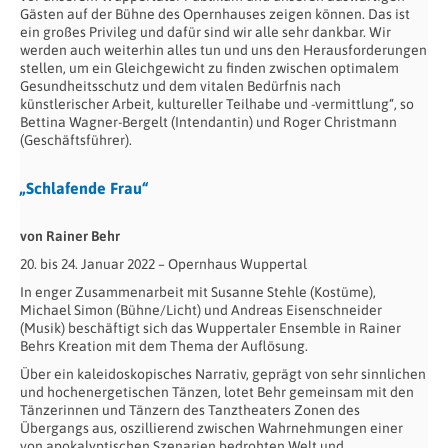
Gästen auf der Bühne des Opernhauses zeigen können. Das ist
ein großes Privileg und dafür sind wir alle sehr dankbar. Wir
werden auch weiterhin alles tun und uns den Herausforderungen
stellen, um ein Gleichgewicht zu finden zwischen optimalem
Gesundheitsschutz und dem vitalen Bedürfnis nach
künstlerischer Arbeit, kultureller Teilhabe und -vermittlung“, so
Bettina Wagner-Bergelt (Intendantin) und Roger Christmann
(Geschäftsführer).
„Schlafende Frau“
von Rainer Behr
20. bis 24. Januar 2022 – Opernhaus Wuppertal
In enger Zusammenarbeit mit Susanne Stehle (Kostüme),
Michael Simon (Bühne/Licht) und Andreas Eisenschneider
(Musik) beschäftigt sich das Wuppertaler Ensemble in Rainer
Behrs Kreation mit dem Thema der Auflösung.
Über ein kaleidoskopisches Narrativ, geprägt von sehr sinnlichen
und hochenergetischen Tänzen, lotet Behr gemeinsam mit den
Tänzerinnen und Tänzern des Tanztheaters Zonen des
Übergangs aus, oszillierend zwischen Wahrnehmungen einer
von apokalyptischen Szenarien bedrohten Welt und