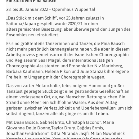
Ein Stück von Pina Bausch
28. bis 30. Januar 2022 – Opernhaus Wuppertal
„Das Stück mit dem Schiff“, vor 25 Jahren zuletzt in
Saitama/Japan gespielt, wurde 2020/21 in einer
altersgemischten Besetzung, aber überwiegend den Jungen des
Ensembles neu einstudiert.
Es sind größtenteils Tänzerinnen und Tänzer, die Pina Bausch
nicht mehr persönlich kennengelernt haben, die aber in diesem
Arbeitsprozess gemeinsam mit der israelischen Choreographin
und Regisseurin Saar Magal, dem international tätigen
Choreographie-Assistenten und Probenleiter Niv Marinberg,
Barbara Kaufmann, Héléna Pikon und Julie Stanzak ihre eigene
Freiheit im Umgang mit der Choreographie wagen.
Das von zarter Melancholie, feinsinnigem Humor und großer
Tanzlust geprägte Stück zeigt eine gestrandete Gesellschaft an
einem verlassenen Ort, da, wo Menschen Rettung suchen. Ein
Strand ohne Meer, ein Schiff ohne Wasser. Aus dem Alltag
gerissen, zwischen Verletzlichkeit und Überlebenswillen, um sich
selbst ringend, tanzen alle als ginge es um ihr Leben.
Mit Dean Biosca, Gabriel Brito, Christoph Iacono*, Maria
Giovanna Delle Donne,Taylor Drury, Çağdaş Ermiş,
JonathanFredrickson*, Ditta Miranda Jasjfi, Milan Nowoitnick