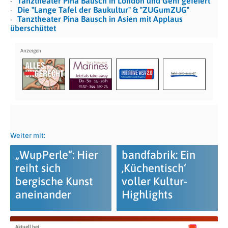
Tanztheater Pina Bausch in London und Genf gefeiert
Die "Lange Tafel der Baukultur" & "ZUGumZUG"
Tanztheater Pina Bausch in Asien mit Applaus
überschüttet
Weiter mit:
„WupPerle“: Hier
bandfabrik: Ein
reiht sich
‚Küchentisch‘
bergische Kunst
voller Kultur-
aneinander
Highlights
Aktuell bei