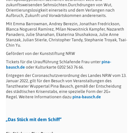
zukunftsweisenden Sehnsüchten.Durchdrungen von Wut,
Orientierungslosigkeit einerseits und dem Verlangen nach
Aufbruch, Zukunft und Vorwärtskommen andererseits.
Mit Emma Barrowman, Andrey Berezin, Jonathan Fredrickson,
Blanca Noguerol Ramírez, Milan Nowoitnick Kampfer, Nazareth
Panadero, Julie Shanahan, Ekaterina Shushakova, Julie Anne
Stanzak, Julian Stierle, Christopher Tandy, Stephanie Troyak, Tsai-
Chin Yu.
Gefördert von der Kunststiftung NRW
Tickets für die Uraufführung Schlafende Frau unter
pina-
bausch.de
oder Kulturkarte 0202 563 76 66.
Entgegen der Coronaschutzverordnung des Landes NRW vom 13.
Januar 2022, gilt für den Besuch von Veranstaltungen des
Tanztheater Wuppertal Pina Bausch, gemäß der Entscheidung
des städtischen Krisenstabs, eine spezielle Form der 2G+
Regel. Weitere Informationen dazu
pina-bausch.de
„Das Stück mit dem Schiff“