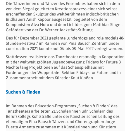
Die Tänzerinnen und Tänzer des Ensembles haben sich in dem
von dem Siegal geleiteten Kreationsprozess einer sich selbst
erschaffenden Skulptur des weltberühmten indisch-britischen
Bildhauers Anish Kapoor ausgesetzt, begleitet von dem
Komponisten Alva Noto und dem Lichtdesigner Matthias Singer.
Gefördert von der Dr. Werner Jackstädt-Stiftung.
Das für Dezember 2021 geplante „underdogs and role models 48-
Stunden-Festival“ im Rahmen von Pina Bausch Zentrum under
construction 2021 konnte auf 06. bis 08. Mai 2022 verlegt werden.
Stattdessen realisierte das Tanztheater erstmalig in Kooperation
mit der weltweit größten Jugendbewegung Fridays for Future 3
Nächte lang Projektionen auf das Schauspielhaus mit
Forderungen der Wuppertaler Sektion Fridays for Future und in
Zusammenarbeit mit dem Künstler Knut Klaßen.
Suchen & Finden
Im Rahmen des Education-Programms „Suchen & Finden“ des
Tanztheaters arbeiteten 21 Schülerinnen udn Schülern des
Berufskollegs Kohlstraße unter der Künstlerischen Leitung des
ehemaligen Pina Bausch Tänzers und Choreographen Jorge
Puerta Armenta zusammen mit Künstlerinnen und Künstlern