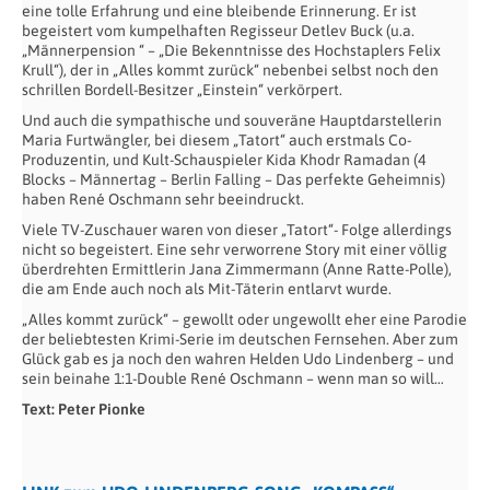
eine tolle Erfahrung und eine bleibende Erinnerung. Er ist
begeistert vom kumpelhaften Regisseur Detlev Buck (u.a.
„Männerpension “ – „Die Bekenntnisse des Hochstaplers Felix
Krull“), der in „Alles kommt zurück“ nebenbei selbst noch den
schrillen Bordell-Besitzer „Einstein“ verkörpert.
Und auch die sympathische und souveräne Hauptdarstellerin
Maria Furtwängler, bei diesem „Tatort“ auch erstmals Co-
Produzentin, und Kult-Schauspieler Kida Khodr Ramadan (4
Blocks – Männertag – Berlin Falling – Das perfekte Geheimnis)
haben René Oschmann sehr beeindruckt.
Viele TV-Zuschauer waren von dieser „Tatort“- Folge allerdings
nicht so begeistert. Eine sehr verworrene Story mit einer völlig
überdrehten Ermittlerin Jana Zimmermann (Anne Ratte-Polle),
die am Ende auch noch als Mit-Täterin entlarvt wurde.
„Alles kommt zurück“ – gewollt oder ungewollt eher eine Parodie
der beliebtesten Krimi-Serie im deutschen Fernsehen. Aber zum
Glück gab es ja noch den wahren Helden Udo Lindenberg – und
sein beinahe 1:1-Double René Oschmann – wenn man so will…
Text: Peter Pionke