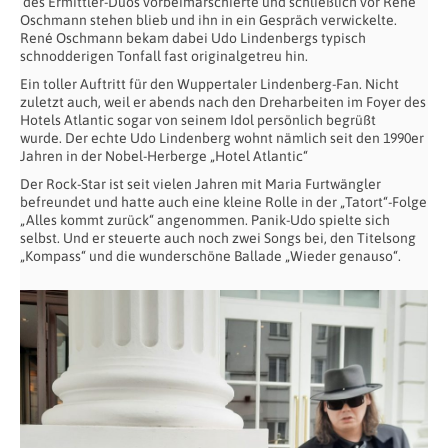
des Ermittler-Duos vorbeimarschierte und schließlich vor René
Oschmann stehen blieb und ihn in ein Gespräch verwickelte.
René Oschmann bekam dabei Udo Lindenbergs typisch
schnodderigen Tonfall fast originalgetreu hin.
Ein toller Auftritt für den Wuppertaler Lindenberg-Fan. Nicht
zuletzt auch, weil er abends nach den Dreharbeiten im Foyer des
Hotels Atlantic sogar von seinem Idol persönlich begrüßt
wurde.
Der echte Udo Lindenberg wohnt nämlich seit den 1990er
Jahren in der Nobel-Herberge „Hotel Atlantic“
Der Rock-Star ist seit vielen Jahren mit Maria Furtwängler
befreundet und hatte auch eine kleine Rolle in der „Tatort“-Folge
„Alles kommt zurück“ angenommen. Panik-Udo spielte sich
selbst. Und er steuerte auch noch zwei Songs bei, den Titelsong
„Kompass“ und die wunderschöne Ballade „Wieder genauso“.