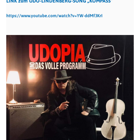
LINK zum UDO-LINDENBERG-SONG „KOMPASS“
https://www.youtube.com/watch?v=YW-ddMf3KrI