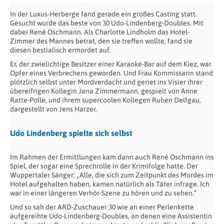
In der Luxus-Herberge fand gerade ein großes Casting statt.
Gesucht wurde das beste von 30 Udo-Lindenberg-Doubles. Mit
dabei René Oschmann. Als Charlotte Lindholm das Hotel-
Zimmer des Mannes betrat, den sie treffen wollte, fand sie
diesen bestialisch ermordet auf.
Er, der zwielichtige Besitzer einer Karaoke-Bar auf dem Kiez, war
Opfer eines Verbrechens geworden. Und Frau Kommissarin stand
plötzlich selbst unter Mordverdacht und geriet ins Visier ihrer
übereifrigen Kollegin Jana Zimmermann, gespielt von Anne
Ratte-Polle, und ihrem supercoolen Kollegen Ruben Delfgau,
dargestellt von Jens Harzer.
Udo Lindenberg spielte sich selbst
Im Rahmen der Ermittlungen kam dann auch René Oschmann ins
Spiel, der sogar eine Sprechrolle in der Krimifolge hatte. Der
Wuppertaler Sänger: „Alle, die sich zum Zeitpunkt des Mordes im
Hotel aufgehalten haben, kamen natürlich als Täter infrage. Ich
war in einer längeren Verhör-Szene zu hören und zu sehen.“
Und so sah der ARD-Zuschauer 30 wie an einer Perlenkette
aufgereihte Udo-Lindenberg-Doubles, an denen eine Assistentin