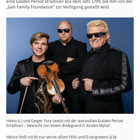
eine Golden Period Stradivari aus dem Jahr 1709, die ihm von der
„Goh Family Foundation“ zur Verfügung gestellt wird.
Heino (r.) und Geiger Yury Levich mit der wertvollen Golden Period
Stradivari – bewacht von einem Bodyguard © Kirsten Nijhof
Heino holt nicht nur seine alten Hits und Evergreens á la