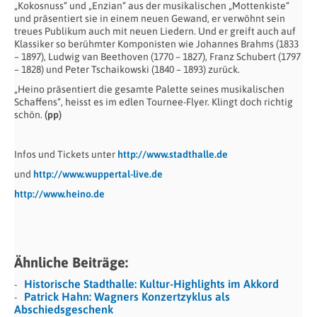
„Kokosnuss“ und „Enzian“ aus der musikalischen „Mottenkiste“
und präsentiert sie in einem neuen Gewand, er verwöhnt sein
treues Publikum auch mit neuen Liedern. Und er greift auch auf
Klassiker so berühmter Komponisten wie Johannes Brahms (1833
– 1897), Ludwig van Beethoven (1770 – 1827), Franz Schubert (1797
– 1828) und Peter Tschaikowski (1840 – 1893) zurück.
„Heino präsentiert die gesamte Palette seines musikalischen
Schaffens“, heisst es im edlen Tournee-Flyer. Klingt doch richtig
schön.
(pp)
Infos und Tickets unter
http://www.stadthalle.de
und
http://www.wuppertal-live.de
http://www.heino.de
Ähnliche Beiträge:
Historische Stadthalle: Kultur-Highlights im Akkord
Patrick Hahn: Wagners Konzertzyklus als
Abschiedsgeschenk