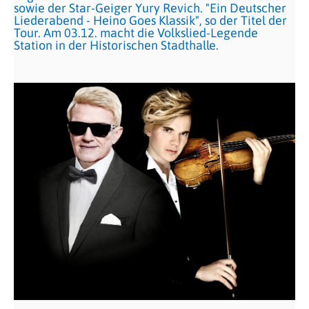
sowie der Star-Geiger Yury Revich. "Ein Deutscher
Liederabend - Heino Goes Klassik", so der Titel der
Tour. Am 03.12. macht die Volkslied-Legende
Station in der Historischen Stadthalle.