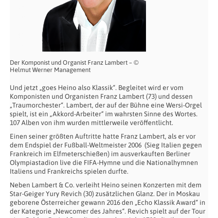
Der Komponist und Organist Franz Lambert – ©
Helmut Werner Management
Und jetzt „goes Heino also Klassik“. Begleitet wird er vom
Komponisten und Organisten Franz Lambert (73) und dessen
„Traumorchester“. Lambert, der auf der Bühne eine Wersi-Orgel
spielt, ist ein „Akkord-Arbeiter“ im wahrsten Sinne des Wortes.
107 Alben von ihm wurden mittlerweile veröffentlicht.
Einen seiner größten Auftritte hatte Franz Lambert, als er vor
dem Endspiel der Fußball-Weltmeister 2006 (Sieg Italien gegen
Frankreich im Elfmeterschießen) im ausverkauften Berliner
Olympiastadion live die FIFA-Hymne und die Nationalhymnen
Italiens und Frankreichs spielen durfte.
Neben Lambert & Co. verleiht Heino seinen Konzerten mit dem
Star-Geiger Yury Revich (30) zusätzlichen Glanz. Der in Moskau
geborene Österreicher gewann 2016 den „Echo Klassik Award“ in
der Kategorie „Newcomer des Jahres“. Revich spielt auf der Tour