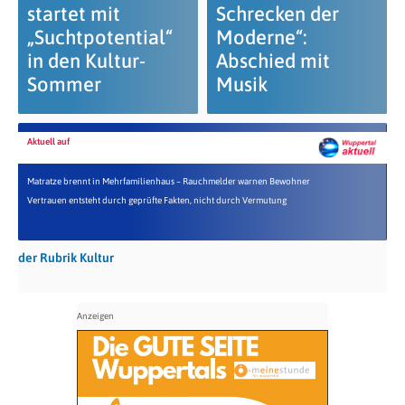
startet mit
Schrecken der
„Suchtpotential“
Moderne“:
in den Kultur-
Abschied mit
Sommer
Musik
Aktuell auf
Matratze brennt in Mehrfamilienhaus – Rauchmelder warnen Bewohner
Vertrauen entsteht durch geprüfte Fakten, nicht durch Vermutung
der Rubrik Kultur