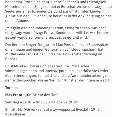
findet Max Prosa eine ganz eigene Schönheit und Leichtigkeit.
Mit seinen neuen Songs sendet er Botschaften aus der wogenden
Seele, aus einer tosenden Zeit und aus umstürmten Ländern.
‚Grüße aus der Flut‘ eben“, so heisst es in der Ankündigung seines
neuen Albums.
„Mir geht es nicht unbedingt darum, etwas zu sagen, was noch
nie gesagt wurde“, sagt Prosa. „Sondern ich will das, was bereits
gesagt wurde, so formulieren, dass es gefühlt wird.”
Der Berliner Singer-Songwriter Max Prosa zählt zur Speerspitze
einer neuen und jungen Generation von Liedermachern, hat
mittlerweile sechs Alben und eine Buchveröffentlichung im
Gepäck.
Er ist Musiker, Lyriker und Theaterautor. Prosa schreibt
stimmungsgeladen und intensiv, pure und unverfälschte Lieder
über Erinnerungen, Sehnsüchte und die Auseinandersetzung mit
den Widersprüchen dieser Welt. Ein Künstler, der Interese weckt.
Termin:
Max Prosa – „Grüße aus der Flut“
Samstag – 17. 07. – INSEL / ADA oben – 20 Uhr
Eintritt 16,- (Vorverkauf auf www.wuppertal-live.de) / 19,- €
Abendkasse