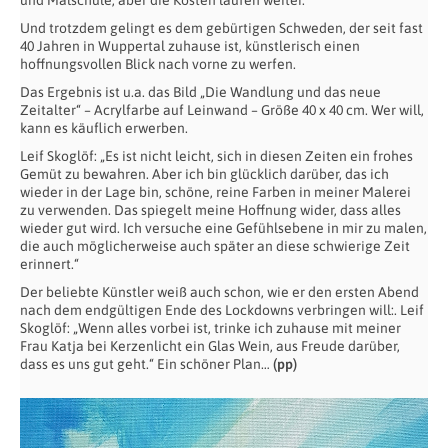
und Malschule, aber die Kosten laufen weiter.
Und trotzdem gelingt es dem gebürtigen Schweden, der seit fast
40 Jahren in Wuppertal zuhause ist, künstlerisch einen
hoffnungsvollen Blick nach vorne zu werfen.
Das Ergebnis ist u.a. das Bild „Die Wandlung und das neue
Zeitalter“
–
Acrylfarbe auf Leinwand – Größe 40 x 40 cm. Wer will,
kann es käuflich erwerben.
Leif Skoglöf: „Es ist nicht leicht, sich in diesen Zeiten ein frohes
Gemüt zu bewahren. Aber ich bin glücklich darüber, das ich
wieder in der Lage bin, schöne, reine Farben in meiner Malerei
zu verwenden. Das spiegelt meine Hoffnung wider, dass alles
wieder gut wird. Ich versuche eine Gefühlsebene in mir zu malen,
die auch möglicherweise auch später an diese schwierige Zeit
erinnert.“
Der beliebte Künstler weiß auch schon, wie er den ersten Abend
nach dem endgültigen Ende des Lockdowns verbringen will:. Leif
Skoglöf: „Wenn alles vorbei ist, trinke ich zuhause mit meiner
Frau Katja bei Kerzenlicht ein Glas Wein, aus Freude darüber,
dass es uns gut geht.“ Ein schöner Plan…
(pp)