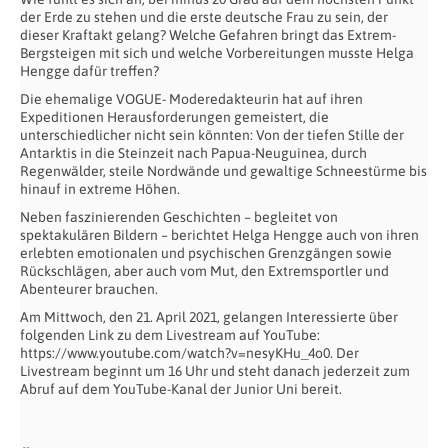
der Erde zu stehen und die erste deutsche Frau zu sein, der
dieser Kraftakt gelang? Welche Gefahren bringt das Extrem-
Bergsteigen mit sich und welche Vorbereitungen musste Helga
Hengge dafür treffen?
Die ehemalige VOGUE- Moderedakteurin hat auf ihren
Expeditionen Herausforderungen gemeistert, die
unterschiedlicher nicht sein könnten: Von der tiefen Stille der
Antarktis in die Steinzeit nach Papua-Neuguinea, durch
Regenwälder, steile Nordwände und gewaltige Schneestürme bis
hinauf in extreme Höhen.
Neben faszinierenden Geschichten – begleitet von
spektakulären Bildern – berichtet Helga Hengge auch von ihren
erlebten emotionalen und psychischen Grenzgängen sowie
Rückschlägen, aber auch vom Mut, den Extremsportler und
Abenteurer brauchen.
Am Mittwoch, den 21. April 2021, gelangen Interessierte über
folgenden Link zu dem Livestream auf YouTube:
https://www.youtube.com/watch?v=nesyKHu_4o0. Der
Livestream beginnt um 16 Uhr und steht danach jederzeit zum
Abruf auf dem YouTube-Kanal der Junior Uni bereit.