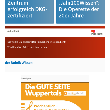
Zentrum
„Jahr100Wissen“:
erfolgreich DKG-
Die Operette der
zertifiziert
20er Jahre
Aktuell bei
Die weiße Linie besagt: Der Radverkehr ist sicher. Echt?
Von Büchern, Arbeit und dem Reisen
der Rubrik Wissen