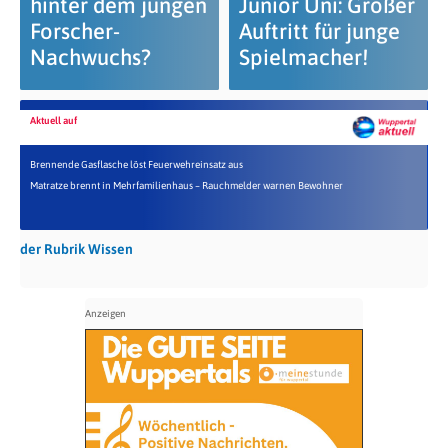
hinter dem jungen
Junior Uni: Großer
Forscher-
Auftritt für junge
Nachwuchs?
Spielmacher!
Aktuell auf
Brennende Gasflasche löst Feuerwehreinsatz aus
Matratze brennt in Mehrfamilienhaus – Rauchmelder warnen Bewohner
der Rubrik Wissen