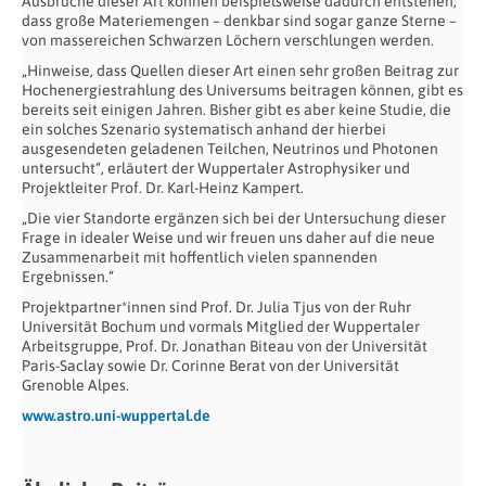
Ausbrüche dieser Art können beispielsweise dadurch entstehen,
dass große Materiemengen – denkbar sind sogar ganze Sterne –
von massereichen Schwarzen Löchern verschlungen werden.
„Hinweise, dass Quellen dieser Art einen sehr großen Beitrag zur
Hochenergiestrahlung des Universums beitragen können, gibt es
bereits seit einigen Jahren. Bisher gibt es aber keine Studie, die
ein solches Szenario systematisch anhand der hierbei
ausgesendeten geladenen Teilchen, Neutrinos und Photonen
untersucht“, erläutert der Wuppertaler Astrophysiker und
Projektleiter Prof. Dr. Karl-Heinz Kampert.
„Die vier Standorte ergänzen sich bei der Untersuchung dieser
Frage in idealer Weise und wir freuen uns daher auf die neue
Zusammenarbeit mit hoffentlich vielen spannenden
Ergebnissen.“
Projektpartner*innen sind Prof. Dr. Julia Tjus von der Ruhr
Universität Bochum und vormals Mitglied der Wuppertaler
Arbeitsgruppe, Prof. Dr. Jonathan Biteau von der Universität
Paris-Saclay sowie Dr. Corinne Berat von der Universität
Grenoble Alpes.
www.astro.uni-wuppertal.de