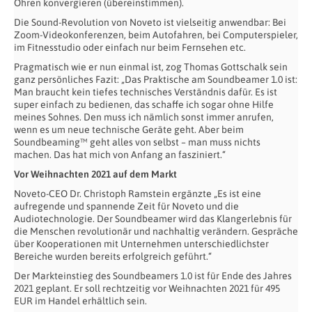
Ohren konvergieren (übereinstimmen).
Die Sound-Revolution von Noveto ist vielseitig anwendbar:
Bei
Zoom-Videokonferenzen, beim Autofahren, bei Computerspieler,
im Fitnesstudio oder einfach nur beim Fernsehen etc.
Pragmatisch wie er nun einmal ist, zog Thomas Gottschalk sein
ganz persönliches Fazit: „Das Praktische am Soundbeamer 1.0 ist:
Man braucht kein tiefes technisches Verständnis dafür. Es ist
super einfach zu bedienen, das schaffe ich sogar ohne Hilfe
meines Sohnes. Den muss ich nämlich sonst immer anrufen,
wenn es um neue technische Geräte geht. Aber beim
Soundbeaming™ geht alles von selbst – man muss nichts
machen. Das hat mich von Anfang an fasziniert.“
Vor Weihnachten 2021 auf dem Markt
Noveto-CEO Dr. Christoph Ramstein ergänzte „Es ist eine
aufregende und spannende Zeit für Noveto und die
Audiotechnologie. Der Soundbeamer wird das Klangerlebnis für
die Menschen revolutionär und nachhaltig verändern. Gespräche
über Kooperationen mit Unternehmen unterschiedlichster
Bereiche wurden bereits erfolgreich geführt.“
Der Markteinstieg des Soundbeamers 1.0 ist für Ende des Jahres
2021 geplant. Er soll rechtzeitig vor Weihnachten 2021 für 495
EUR im Handel erhältlich sein.