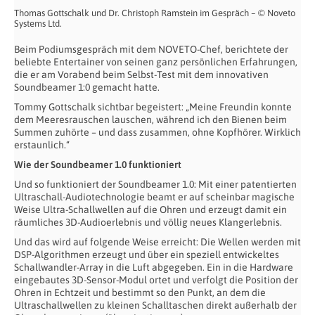
Thomas Gottschalk und Dr. Christoph Ramstein im Gespräch – © Noveto
Systems Ltd.
Beim Podiumsgespräch mit dem NOVETO-Chef, berichtete der
beliebte Entertainer von seinen ganz persönlichen Erfahrungen,
die er am Vorabend beim Selbst-Test mit dem innovativen
Soundbeamer 1:0 gemacht hatte.
Tommy Gottschalk sichtbar begeistert: „Meine Freundin konnte
dem Meeresrauschen lauschen, während ich den Bienen beim
Summen zuhörte – und dass zusammen, ohne Kopfhörer. Wirklich
erstaunlich.“
Wie der Soundbeamer 1.0 funktioniert
Und so funktioniert der Soundbeamer 1.0: Mit einer patentierten
Ultraschall-Audiotechnologie beamt er auf scheinbar magische
Weise Ultra-Schallwellen auf die Ohren und erzeugt damit ein
räumliches 3D-Audioerlebnis und völlig neues Klangerlebnis.
Und das wird auf folgende Weise erreicht: Die Wellen werden mit
DSP-Algorithmen erzeugt und über ein speziell entwickeltes
Schallwandler-Array in die Luft abgegeben. Ein in die Hardware
eingebautes 3D-Sensor-Modul ortet und verfolgt die Position der
Ohren in Echtzeit und bestimmt so den Punkt, an dem die
Ultraschallwellen zu kleinen Schalltaschen direkt außerhalb der