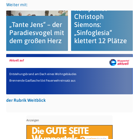
Weiter mit:
Komponist
Christoph
„Tante Jens“ – der
Siemons:
Paradiesvogel mit
„Sinfoglesia“
dem großen Herz
klettert 12 Plätze
Aktuell auf
Entstehungsbrand am Dach eines Wohngebäudes
Brennende Gasflasche löst Feuerwehreinsatz aus
der Rubrik Weitblick