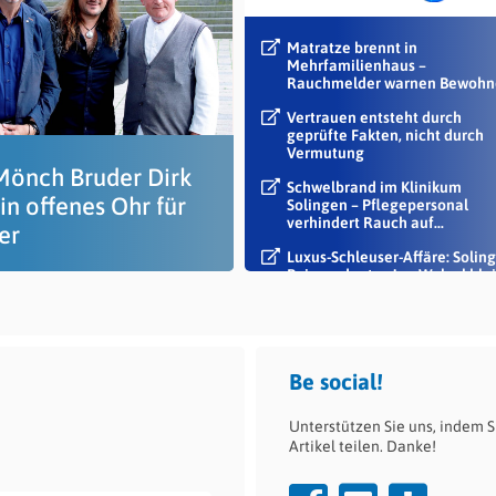
Matratze brennt in
Mehrfamilienhaus –
Rauchmelder warnen Bewohn
Vertrauen entsteht durch
geprüfte Fakten, nicht durch
Vermutung
Mönch Bruder Dirk
Schwelbrand im Klinikum
in offenes Ohr für
Solingen – Pflegepersonal
verhindert Rauch auf...
er
Luxus-Schleuser-Affäre: Soling
Beigeordneter Jan Welzel blei
im Dienst
Be social!
Unterstützen Sie uns, indem S
Artikel teilen. Danke!