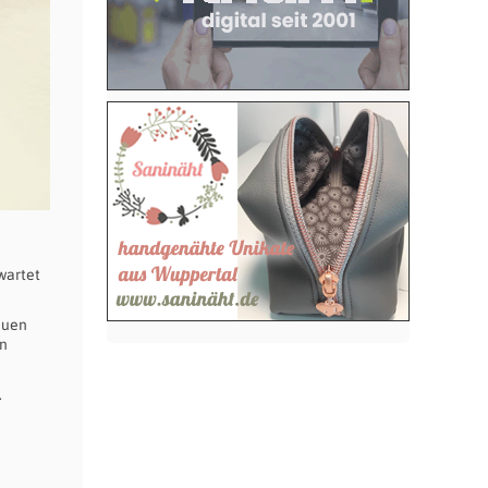
wartet
euen
en
.