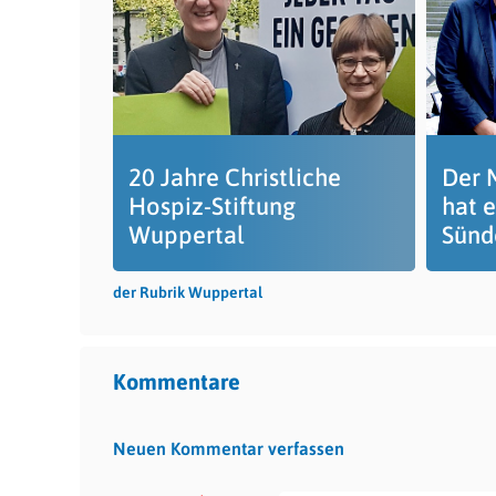
20 Jahre Christliche
Der 
Hospiz-Stiftung
hat e
Wuppertal
Sünd
der Rubrik Wuppertal
Kommentare
Neuen Kommentar verfassen