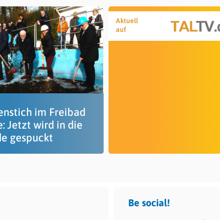
Aktuell
auf
enstich im Freibad
: Jetzt wird in die
e gespuckt
Be social!