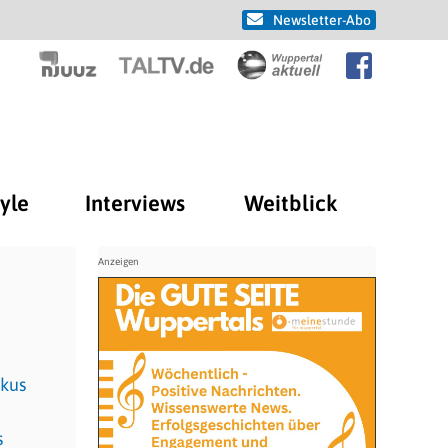
Newsletter-Abo
tyle
Interviews
Weitblick
rkus
h
s