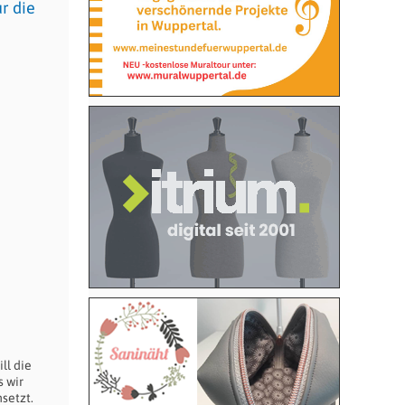
r die
ll die
s wir
setzt.