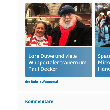
Lore Duwe und viele
Spat
Wuppertaler trauern um
Mirke
Paul Decker
Händ
der Rubrik Wuppertal
Kommentare