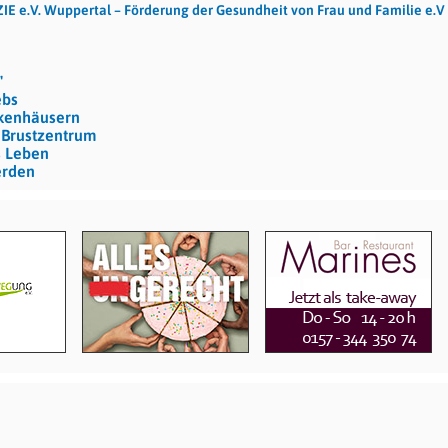
IE e.V. Wuppertal – Förderung der Gesundheit von Frau und Familie e.V
"
ebs
nkenhäusern
 Brustzentrum
s Leben
erden