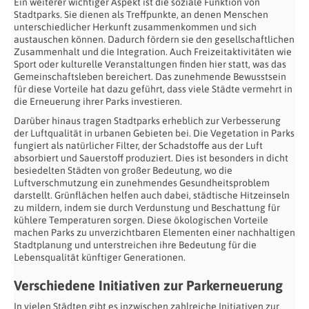
Ein weiterer wichtiger Aspekt ist die soziale Funktion von
Stadtparks. Sie dienen als Treffpunkte, an denen Menschen
unterschiedlicher Herkunft zusammenkommen und sich
austauschen können. Dadurch fördern sie den gesellschaftlichen
Zusammenhalt und die Integration. Auch Freizeitaktivitäten wie
Sport oder kulturelle Veranstaltungen finden hier statt, was das
Gemeinschaftsleben bereichert. Das zunehmende Bewusstsein
für diese Vorteile hat dazu geführt, dass viele Städte vermehrt in
die Erneuerung ihrer Parks investieren.
Darüber hinaus tragen Stadtparks erheblich zur Verbesserung
der Luftqualität in urbanen Gebieten bei. Die Vegetation in Parks
fungiert als natürlicher Filter, der Schadstoffe aus der Luft
absorbiert und Sauerstoff produziert. Dies ist besonders in dicht
besiedelten Städten von großer Bedeutung, wo die
Luftverschmutzung ein zunehmendes Gesundheitsproblem
darstellt. Grünflächen helfen auch dabei, städtische Hitzeinseln
zu mildern, indem sie durch Verdunstung und Beschattung für
kühlere Temperaturen sorgen. Diese ökologischen Vorteile
machen Parks zu unverzichtbaren Elementen einer nachhaltigen
Stadtplanung und unterstreichen ihre Bedeutung für die
Lebensqualität künftiger Generationen.
Verschiedene Initiativen zur Parkerneuerung
In vielen Städten gibt es inzwischen zahlreiche Initiativen zur