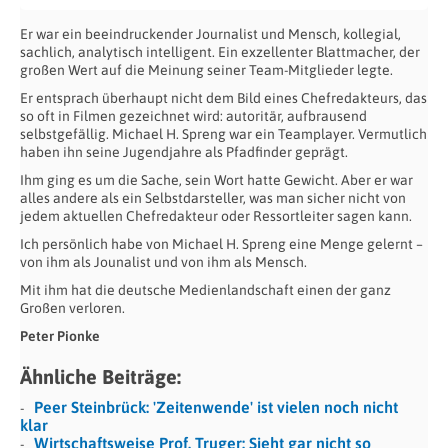
Er war ein beeindruckender Journalist und Mensch, kollegial,
sachlich, analytisch intelligent. Ein exzellenter Blattmacher, der
großen Wert auf die Meinung seiner Team-Mitglieder legte.
Er entsprach überhaupt nicht dem Bild eines Chefredakteurs, das
so oft in Filmen gezeichnet wird: autoritär, aufbrausend
selbstgefällig. Michael H. Spreng war ein Teamplayer. Vermutlich
haben ihn seine Jugendjahre als Pfadfinder geprägt.
Ihm ging es um die Sache, sein Wort hatte Gewicht. Aber er war
alles andere als ein Selbstdarsteller, was man sicher nicht von
jedem aktuellen Chefredakteur oder Ressortleiter sagen kann.
Ich persönlich habe von Michael H. Spreng eine Menge gelernt –
von ihm als Jounalist und von ihm als Mensch.
Mit ihm hat die deutsche Medienlandschaft einen der ganz
Großen verloren.
Peter Pionke
Ähnliche Beiträge:
Peer Steinbrück: 'Zeitenwende' ist vielen noch nicht
klar
Wirtschaftsweise Prof. Truger: Sieht gar nicht so