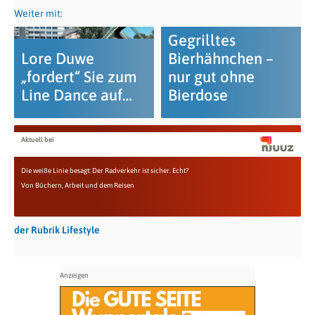
Weiter mit:
Gegrilltes
Lore Duwe
Bierhähnchen –
„fordert“ Sie zum
nur gut ohne
Line Dance auf…
Bierdose
Aktuell bei
Die weiße Linie besagt: Der Radverkehr ist sicher. Echt?
Von Büchern, Arbeit und dem Reisen
der Rubrik Lifestyle