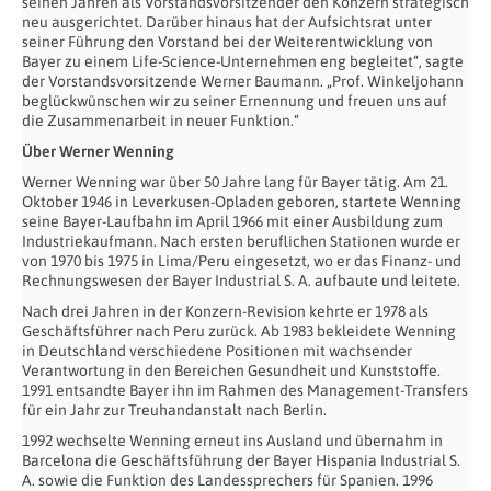
seinen Jahren als Vorstandsvorsitzender den Konzern strategisch
neu ausgerichtet. Darüber hinaus hat der Aufsichtsrat unter
seiner Führung den Vorstand bei der Weiterentwicklung von
Bayer zu einem Life-Science-Unternehmen eng begleitet“, sagte
der Vorstandsvorsitzende Werner Baumann. „Prof. Winkeljohann
beglückwünschen wir zu seiner Ernennung und freuen uns auf
die Zusammenarbeit in neuer Funktion.“
Über Werner Wenning
Werner Wenning war über 50 Jahre lang für Bayer tätig. Am 21.
Oktober 1946 in Leverkusen-Opladen geboren, startete Wenning
seine Bayer-Laufbahn im April 1966 mit einer Ausbildung zum
Industriekaufmann. Nach ersten beruflichen Stationen wurde er
von 1970 bis 1975 in Lima/Peru eingesetzt, wo er das Finanz- und
Rechnungswesen der Bayer Industrial S. A. aufbaute und leitete.
Nach drei Jahren in der Konzern-Revision kehrte er 1978 als
Geschäftsführer nach Peru zurück. Ab 1983 bekleidete Wenning
in Deutschland verschiedene Positionen mit wachsender
Verantwortung in den Bereichen Gesundheit und Kunststoffe.
1991 entsandte Bayer ihn im Rahmen des Management-Transfers
für ein Jahr zur Treuhandanstalt nach Berlin.
1992 wechselte Wenning erneut ins Ausland und übernahm in
Barcelona die Geschäftsführung der Bayer Hispania Industrial S.
A. sowie die Funktion des Landessprechers für Spanien. 1996