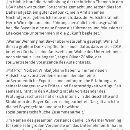
„Im Hinblick auf die Handhabung der rechtlichen Themen in den
USA haben wir zudem Fortschritte gemacht und setzen dies fort.
Daher ist jetzt ein guter Zeitpunkt, mein Amt an einen
Nachfolger zu geben. Ich freue mich, dass der Aufsichtsrat mit
Herrn Winkeljohann eine Führungspersönlichkeit ausgewählt
hat, die Bayer in eine neue Phase als führendes und fokussiertes
Life-Science-Unternehmen in die Zukunft begleitet.“
„Werner Wenning hat Bayer über viele Jahre geprägt. Wir sind
ihm zu großem Dank verpflichtet – auch dafür, dass er sich 2019
bereiterklärt hat, seine Amtszeit zum Wohle des Unternehmens
noch einmal zu verlängern“, sagte Oliver Zühlke, der
stellvertretende Vorsitzende des Aufsichtsrats.
„Mit Prof. Norbert Winkeljohann haben wir einen neuen
Aufsichtsratsvorsitzenden ernannt, der über eine
außerordentliche Expertise und umfangreiche Erfahrung aus
seiner Manager- sowie Prüfer- und Beratertätigkeit verfügt. Seit
seinem Eintritt in den Aufsichtsrat als Vorsitzender des
Prüfungsausschusses hat er sich intensiv in die Geschäfte und
Strukturen des Bayer-Konzerns eingearbeitet. Das gilt auch für
die bei Bayer gelebte und sehr bewährte
sozialpartnerschaftliche Zusammenarbeit.“
„Im Namen des gesamten Vorstands danke ich Werner Wenning
für seine sehr großen Verdienste um das Unternehmen. Er hat in