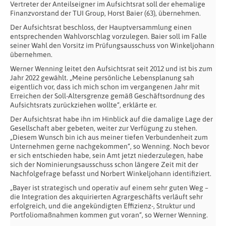
Vertreter der Anteilseigner im Aufsichtsrat soll der ehemalige
Finanzvorstand der TUI Group, Horst Baier (63), übernehmen.
Der Aufsichtsrat beschloss, der Hauptversammlung einen
entsprechenden Wahlvorschlag vorzulegen. Baier soll im Falle
seiner Wahl den Vorsitz im Prüfungsausschuss von Winkeljohann
übernehmen.
Werner Wenning leitet den Aufsichtsrat seit 2012 und ist bis zum
Jahr 2022 gewählt. „Meine persönliche Lebensplanung sah
eigentlich vor, dass ich mich schon im vergangenen Jahr mit
Erreichen der Soll-Altersgrenze gemäß Geschäftsordnung des
Aufsichtsrats zurückziehen wollte“, erklärte er.
Der Aufsichtsrat habe ihn im Hinblick auf die damalige Lage der
Gesellschaft aber gebeten, weiter zur Verfügung zu stehen.
„Diesem Wunsch bin ich aus meiner tiefen Verbundenheit zum
Unternehmen gerne nachgekommen“, so Wenning. Noch bevor
er sich entschieden habe, sein Amt jetzt niederzulegen, habe
sich der Nominierungsausschuss schon längere Zeit mit der
Nachfolgefrage befasst und Norbert Winkeljohann identifiziert.
„Bayer ist strategisch und operativ auf einem sehr guten Weg –
die Integration des akquirierten Agrargeschäfts verläuft sehr
erfolgreich, und die angekündigten Effizienz-, Struktur und
Portfoliomaßnahmen kommen gut voran“, so Werner Wenning.