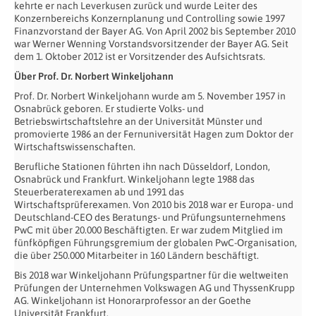
kehrte er nach Leverkusen zurück und wurde Leiter des
Konzernbereichs Konzernplanung und Controlling sowie 1997
Finanzvorstand der Bayer AG. Von April 2002 bis September 2010
war Werner Wenning Vorstandsvorsitzender der Bayer AG. Seit
dem 1. Oktober 2012 ist er Vorsitzender des Aufsichtsrats.
Über Prof. Dr. Norbert Winkeljohann
Prof. Dr. Norbert Winkeljohann wurde am 5. November 1957 in
Osnabrück geboren. Er studierte Volks- und
Betriebswirtschaftslehre an der Universität Münster und
promovierte 1986 an der Fernuniversität Hagen zum Doktor der
Wirtschaftswissenschaften.
Berufliche Stationen führten ihn nach Düsseldorf, London,
Osnabrück und Frankfurt. Winkeljohann legte 1988 das
Steuerberaterexamen ab und 1991 das
Wirtschaftsprüferexamen. Von 2010 bis 2018 war er Europa- und
Deutschland-CEO des Beratungs- und Prüfungsunternehmens
PwC mit über 20.000 Beschäftigten. Er war zudem Mitglied im
fünfköpfigen Führungsgremium der globalen PwC-Organisation,
die über 250.000 Mitarbeiter in 160 Ländern beschäftigt.
Bis 2018 war Winkeljohann Prüfungspartner für die weltweiten
Prüfungen der Unternehmen Volkswagen AG und ThyssenKrupp
AG. Winkeljohann ist Honorarprofessor an der Goethe
Universität Frankfurt.