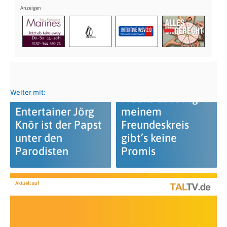
Weiter mit:
Frauke Ludowig: In
Entertainer Jörg
meinem
Knör ist der Papst
Freundeskreis
unter den
gibt’s keine
Parodisten
Promis
Aktuell auf