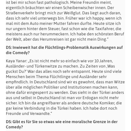
ist bei mir schon fast pathologisch. Meine Freundin meint,
eigentlich bräuchten wir einen Scheibenwischer innen. Der
Straßenverkehr bringt mich zur Weißglut. Das liegt auch daran,
dass ich sehr viel unterwegs bin. Früher war ich happy, wenn ich
mal mit dem Auto meiner Mutter fahren durfte. Heute sitze ich
nur ungern hinter dem Steuer, fast schon wie die Taxifahrer, die
meistens auch nur herummeckern. Ich habe den schönsten Beruf
der Welt, aber das Herumreisen ist gar nicht mein Ding.“
DS: Inwieweit hat die Flüchtlings-Problematik Auswirkungen auf
die Comedy?
Kaya Yanar: „Es ist nicht mehr so einfach wie vor 10 Jahren,
Ausländer- und Türkenwitze zu machen. Zu Zeiten von ‚Was
guckst Du?‘ War das alles noch sehr entspannt. Heute sind viele
Menschen beim Thema Flüchtlinge und Ausländer sehr
empfindlich. In Deutschland sind wir es gewohnt, dass man Witze
über alle möglichen Politiker und Institutionen machen kann,
ohne dafür eingesperrt zu werden. Das sieht in der Türkei anders
aus und selbst in Deutschland ist man vor Erdogan nicht mehr
sicher. Ich bin da angreifbarer als andere deutsche Komiker, die
gar keine Verbindung in die Türkei haben. Ich habe dort noch
Freunde und Verwandte.“
DS: Gibt es für Sie so etwas wie eine moralische Grenze in der
Comedy?