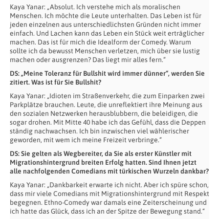
Kaya Yanar: „Absolut. Ich verstehe mich als moralischen
Menschen. Ich möchte die Leute unterhalten. Das Leben ist für
jeden einzelnen aus unterschiedlichsten Gründen nicht immer
einfach. Und Lachen kann das Leben ein Stück weit erträglicher
machen. Das ist für mich die Idealform der Comedy. Warum
sollte ich da bewusst Menschen verletzen, mich über sie lustig
machen oder ausgrenzen? Das liegt mir alles fern.“
DS: „Meine Toleranz für Bullshit wird immer dünner“, werden Sie
zitiert. Was ist für Sie Bullshit?
Kaya Yanar: „Idioten im Straßenverkehr, die zum Einparken zwei
Parkplätze brauchen. Leute, die unreflektiert ihre Meinung aus
den sozialen Netzwerken herausblubbern, die beleidigen, die
sogar drohen. Mit Mitte 40 habe ich das Gefühl, dass die Deppen
ständig nachwachsen. Ich bin inzwischen viel wählerischer
geworden, mit wem ich meine Freizeit verbringe.“
DS: Sie gelten als Wegbereiter, da Sie als erster Künstler mit
Migrationshintergrund breiten Erfolg hatten. Sind Ihnen jetzt
alle nachfolgenden Comedians mit türkischen Wurzeln dankbar?
Kaya Yanar: „Dankbarkeit erwarte ich nicht. Aber ich spüre schon,
dass mir viele Comedians mit Migrationshintergrund mit Respekt
begegnen. Ethno-Comedy war damals eine Zeiterscheinung und
ich hatte das Glück, dass ich an der Spitze der Bewegung stand.“