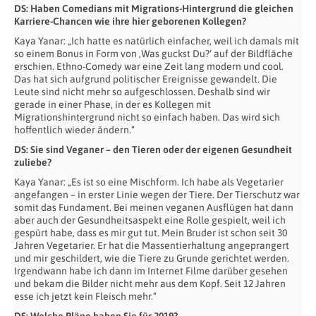
DS: Haben Comedians mit Migrations-Hintergrund die gleichen
Karriere-Chancen wie ihre hier geborenen Kollegen?
Kaya Yanar: „Ich hatte es natürlich einfacher, weil ich damals mit
so einem Bonus in Form von ‚Was guckst Du?‘ auf der Bildfläche
erschien. Ethno-Comedy war eine Zeit lang modern und cool.
Das hat sich aufgrund politischer Ereignisse gewandelt. Die
Leute sind nicht mehr so aufgeschlossen. Deshalb sind wir
gerade in einer Phase, in der es Kollegen mit
Migrationshintergrund nicht so einfach haben. Das wird sich
hoffentlich wieder ändern.“
DS: Sie sind Veganer – den Tieren oder der eigenen Gesundheit
zuliebe?
Kaya Yanar: „Es ist so eine Mischform. Ich habe als Vegetarier
angefangen – in erster Linie wegen der Tiere. Der Tierschutz war
somit das Fundament. Bei meinen veganen Ausflügen hat dann
aber auch der Gesundheitsaspekt eine Rolle gespielt, weil ich
gespürt habe, dass es mir gut tut. Mein Bruder ist schon seit 30
Jahren Vegetarier. Er hat die Massentierhaltung angeprangert
und mir geschildert, wie die Tiere zu Grunde gerichtet werden.
Irgendwann habe ich dann im Internet Filme darüber gesehen
und bekam die Bilder nicht mehr aus dem Kopf. Seit 12 Jahren
esse ich jetzt kein Fleisch mehr.“