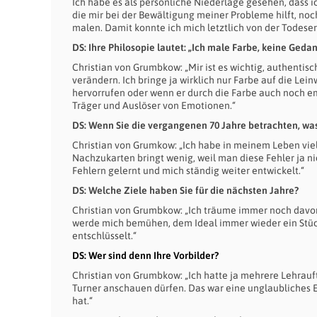
Ich habe es als persönliche Niederlage gesehen, dass i
die mir bei der Bewältigung meiner Probleme hilft, no
malen. Damit konnte ich mich letztlich von der Todeser
DS: Ihre Philosopie lautet: „Ich male Farbe, keine Ged
Christian von Grumbkow: „Mir ist es wichtig, authentisc
verändern. Ich bringe ja wirklich nur Farbe auf die Le
hervorrufen oder wenn er durch die Farbe auch noch emo
Träger und Auslöser von Emotionen.“
DS: Wenn Sie die vergangenen 70 Jahre betrachten, w
Christian von Grumkow: „Ich habe in meinem Leben viel
Nachzukarten bringt wenig, weil man diese Fehler ja 
Fehlern gelernt und mich ständig weiter entwickelt.“
DS: Welche Ziele haben Sie für die nächsten Jahre?
Christian von Grumbkow: „Ich träume immer noch davon, 
werde mich bemühen, dem Ideal immer wieder ein Stüc
entschlüsselt.“
DS: Wer sind denn Ihre Vorbilder?
Christian von Grumbkow: „Ich hatte ja mehrere Lehrauf
Turner anschauen dürfen. Das war eine unglaubliches Er
hat.“