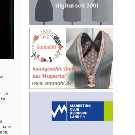
w:
n ich
ist.
em
d habe
habe,