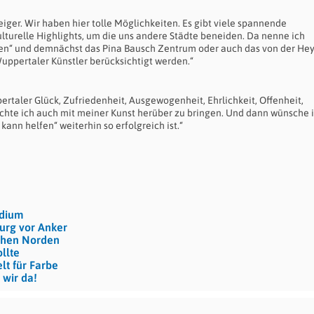
iger. Wir haben hier tolle Möglichkeiten. Es gibt viele spannende
urelle Highlights, um die uns andere Städte beneiden. Da nenne ich
den“ und demnächst das Pina Bausch Zentrum oder auch das von der Hey
ppertaler Künstler berücksichtigt werden.“
rtaler Glück, Zufriedenheit, Ausgewogenheit, Ehrlichkeit, Offenheit,
chte ich auch mit meiner Kunst herüber zu bringen. Und dann wünsche i
kann helfen“ weiterhin so erfolgreich ist.“
idium
urg vor Anker
hohen Norden
llte
lt für Farbe
 wir da!