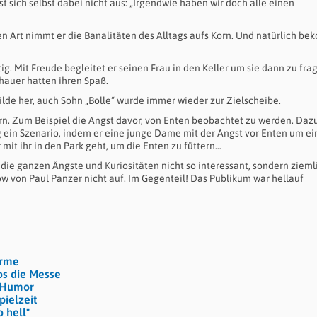
 sich selbst dabei nicht aus: „Irgendwie haben wir doch alle einen
 Art nimmt er die Banalitäten des Alltags aufs Korn. Und natürlich b
ig. Mit Freude begleitet er seinen Frau in den Keller um sie dann zu fra
hauer hatten ihren Spaß.
Hilde her, auch Sohn „Bolle“ wurde immer wieder zur Zielscheibe.
n. Zum Beispiel die Angst davor, von Enten beobachtet zu werden. Daz
ng ein Szenario, indem er eine junge Dame mit der Angst vor Enten um ei
r mit ihr in den Park geht, um die Enten zu füttern…
die ganzen Ängste und Kuriositäten nicht so interessant, sondern zieml
w von Paul Panzer nicht auf. Im Gegenteil! Das Publikum war hellauf
ärme
os die Messe
m Humor
pielzeit
 hell"