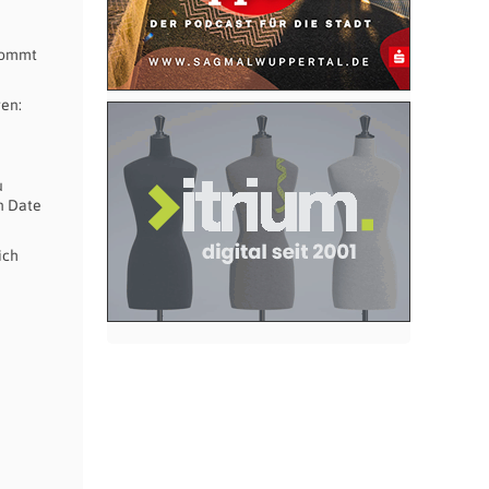
ekommt
gen:
u
n Date
ich