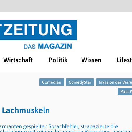
Wirtschaft
Politik
Wissen
Lifes
Comedian
ComedyStar
Invasion der Verr
Paul 
ie Lachmuskeln
rmanten gespielten Sprachfehler, strapazierte die
Er überzeugte mit seinem brandneuen Programm „Invasion