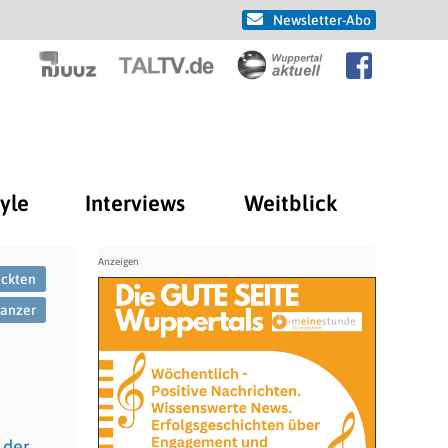
Newsletter-Abo
tyle
Interviews
Weitblick
ückten
Panzer
 der