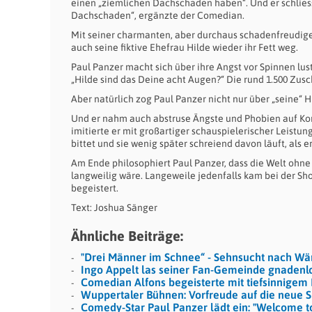
einen „ziemlichen Dachschaden haben“. Und er schliesst
Dachschaden“, ergänzte der Comedian.
Mit seiner charmanten, aber durchaus schadenfreudigen
auch seine fiktive Ehefrau Hilde wieder ihr Fett weg.
Paul Panzer macht sich über ihre Angst vor Spinnen lust
„Hilde sind das Deine acht Augen?“ Die rund 1.500 Zusc
Aber natürlich zog Paul Panzer nicht nur über „seine“ 
Und er nahm auch abstruse Ängste und Phobien auf Kor
imitierte er mit großartiger schauspielerischer Leistu
bittet und sie wenig später schreiend davon läuft, als e
Am Ende philosophiert Paul Panzer, dass die Welt ohne 
langweilig wäre. Langeweile jedenfalls kam bei der Sho
begeistert.
Text: Joshua Sänger
Ähnliche Beiträge:
"Drei Männer im Schnee“ - Sehnsucht nach W
Ingo Appelt las seiner Fan-Gemeinde gnadenl
Comedian Alfons begeisterte mit tiefsinnige
Wuppertaler Bühnen: Vorfreude auf die neue S
Comedy-Star Paul Panzer lädt ein: "Welcome to