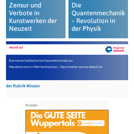
Zensur und
Die
Verbote in
Quantenmechanik
Kunstwerken der
– Revolution in
Neuzeit
der Physik
Aktuell auf
Brennende Gasflasche löst Feuerwehreinsatz aus
Matratze brennt in Mehrfamilienhaus – Rauchmelder warnen Bewohner
der Rubrik Wissen