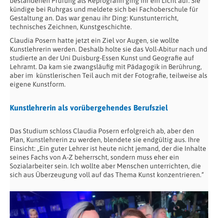
bestandenen Prüfung als Reprografin ging ihr ein Licht auf. Sie
kündige bei Ruhrgas und meldete sich bei Fachoberschule für
Gestaltung an. Das war genau ihr Ding: Kunstunterricht,
technisches Zeichnen, Kunstgeschichte.
Claudia Posern hatte jetzt ein Ziel vor Augen, sie wollte
Kunstlehrerin werden. Deshalb holte sie das Voll-Abitur nach und
studierte an der Uni Duisburg-Essen Kunst und Geografie auf
Lehramt. Da kam sie zwangsläufig mit Pädagogik in Berührung,
aber im künstlerischen Teil auch mit der Fotografie, teilweise als
eigene Kunstform.
Kunstlehrerin als vorübergehendes Berufsziel
Das Studium schloss Claudia Posern erfolgreich ab, aber den
Plan, Kunstlehrerin zu werden, blendete sie endgültig aus. Ihre
Einsicht: „Ein guter Lehrer ist heute nicht jemand, der die Inhalte
seines Fachs von A-Z beherrscht, sondern muss eher ein
Sozialarbeiter sein. Ich wollte aber Menschen unterrichten, die
sich aus Überzeugung voll auf das Thema Kunst konzentrieren.“