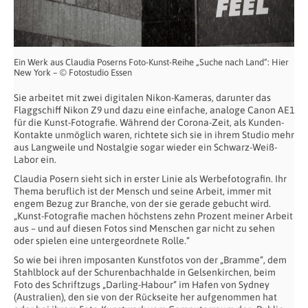
Ein Werk aus Claudia Poserns Foto-Kunst-Reihe „Suche nach Land“: Hier
New York – © Fotostudio Essen
Sie arbeitet mit zwei digitalen Nikon-Kameras, darunter das
Flaggschiff Nikon Z9 und dazu eine einfache, analoge Canon AE1
für die Kunst-Fotografie. Während der Corona-Zeit, als Kunden-
Kontakte unmöglich waren, richtete sich sie in ihrem Studio mehr
aus Langweile und Nostalgie sogar wieder ein Schwarz-Weiß-
Labor ein.
Claudia Posern sieht sich in erster Linie als Werbefotografin. Ihr
Thema beruflich ist der Mensch und seine Arbeit, immer mit
engem Bezug zur Branche, von der sie gerade gebucht wird.
„Kunst-Fotografie machen höchstens zehn Prozent meiner Arbeit
aus – und auf diesen Fotos sind Menschen gar nicht zu sehen
oder spielen eine untergeordnete Rolle.“
So wie bei ihren imposanten Kunstfotos von der „Bramme“, dem
Stahlblock auf der Schurenbachhalde in Gelsenkirchen, beim
Foto des Schriftzugs „Darling-Habour“ im Hafen von Sydney
(Australien), den sie von der Rückseite her aufgenommen hat