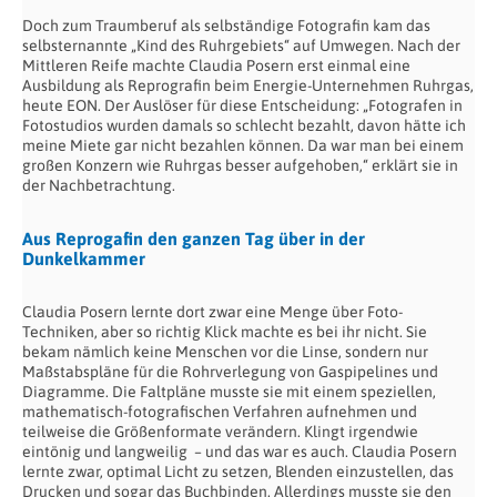
Doch zum Traumberuf als selbständige Fotografin kam das
selbsternannte „Kind des Ruhrgebiets“ auf Umwegen. Nach der
Mittleren Reife machte Claudia Posern erst einmal eine
Ausbildung als Reprografin beim Energie-Unternehmen Ruhrgas,
heute EON. Der Auslöser für diese Entscheidung: „Fotografen in
Fotostudios wurden damals so schlecht bezahlt, davon hätte ich
meine Miete gar nicht bezahlen können. Da war man bei einem
großen Konzern wie Ruhrgas besser aufgehoben,“ erklärt sie in
der Nachbetrachtung.
Aus Reprogafin den ganzen Tag über in der
Dunkelkammer
Claudia Posern lernte dort zwar eine Menge über Foto-
Techniken, aber so richtig Klick machte es bei ihr nicht. Sie
bekam nämlich keine Menschen vor die Linse, sondern nur
Maßstabspläne für die Rohrverlegung von Gaspipelines und
Diagramme. Die Faltpläne musste sie mit einem speziellen,
mathematisch-fotografischen Verfahren aufnehmen und
teilweise die Größenformate verändern. Klingt irgendwie
eintönig und langweilig – und das war es auch. Claudia Posern
lernte zwar, optimal Licht zu setzen, Blenden einzustellen, das
Drucken und sogar das Buchbinden. Allerdings musste sie den