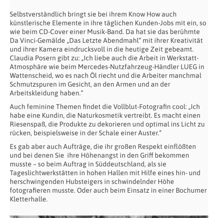
Selbstverständlich bringt sie bei ihrem Know How auch
künstlerische Elemente in ihre täglichen Kunden-Jobs mit ein, so
wie beim CD-Cover einer Musik-Band. Da hat sie das berühmte
Da Vinci-Gemälde „Das Letzte Abendmahl“ mit ihrer Kreativität
und ihrer Kamera eindrucksvoll in die heutige Zeit gebeamt.
Claudia Posern gibt zu: „Ich liebe auch die Arbeit in Werkstatt-
Atmosphäre wie beim Mercedes-Nutzfahrzeug-Händler LUEG in
Wattenscheid, wo es nach Öl riecht und die Arbeiter manchmal
Schmutzspuren im Gesicht, an den Armen und an der
Arbeitskleidung haben.“
Auch feminine Themen findet die Vollblut-Fotografin cool: „Ich
habe eine Kundin, die Naturkosmetik vertreibt. Es macht einen
Riesenspaß, die Produkte zu dekorieren und optimal ins Licht zu
rücken, beispielsweise in der Schale einer Auster.“
Es gab aber auch Aufträge, die ihr großen Respekt einflößten
und bei denen Sie ihre Höhenangst in den Griff bekommen
musste – so beim Auftrag in Süddeutschland, als sie
Tageslichtwerkstätten in hohen Hallen mit Hilfe eines hin- und
herschwingenden Hubsteigers in schwindelnder Höhe
fotografieren musste. Oder auch beim Einsatz in einer Bochumer
Kletterhalle.