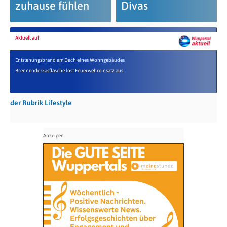
zuhause fühlen
Divas
Aktuell auf
Entstehungsbrand am Dach eines Wohngebäudes
Brennende Gasflasche löst Feuerwehreinsatz aus
der Rubrik Lifestyle