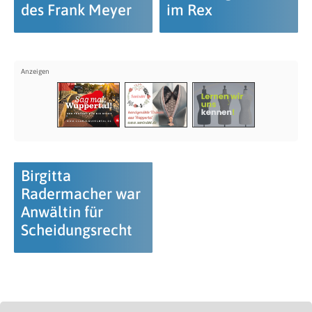
des Frank Meyer
im Rex
Birgitta
Radermacher war
Anwältin für
Scheidungsrecht