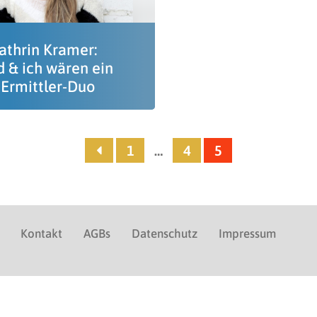
athrin Kramer:
d & ich wären ein
 Ermittler-Duo
1
…
4
5
Kontakt
AGBs
Datenschutz
Impressum