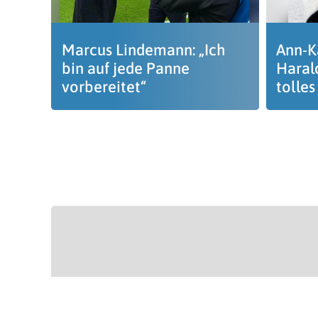
Marcus Lindemann: „Ich
Ann-K
bin auf jede Panne
Haral
vorbereitet“
tolles