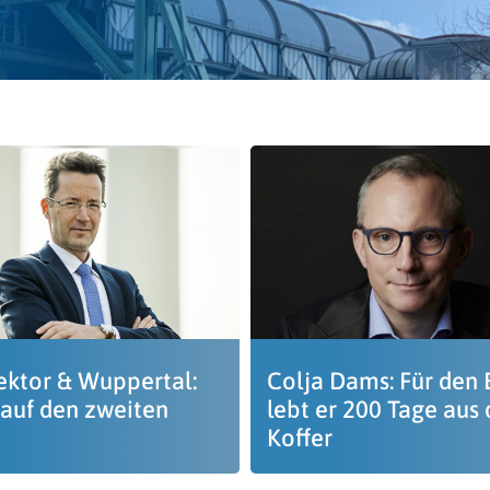
ektor & Wuppertal:
Colja Dams: Für den 
 auf den zweiten
lebt er 200 Tage aus
Koffer