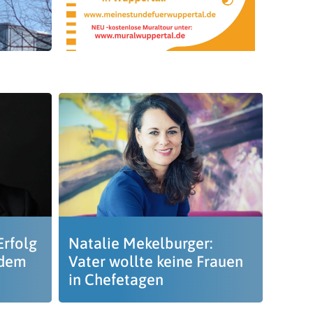
Erfolg
Natalie Mekelburger:
 dem
Vater wollte keine Frauen
in Chefetagen