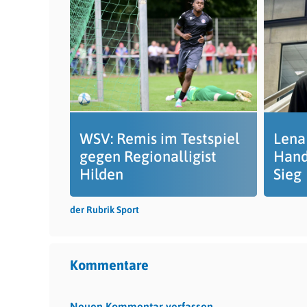
WSV: Remis im Testspiel
Lena
gegen Regionalligist
Hand
Hilden
Sieg
der Rubrik Sport
Kommentare
Neuen Kommentar verfassen