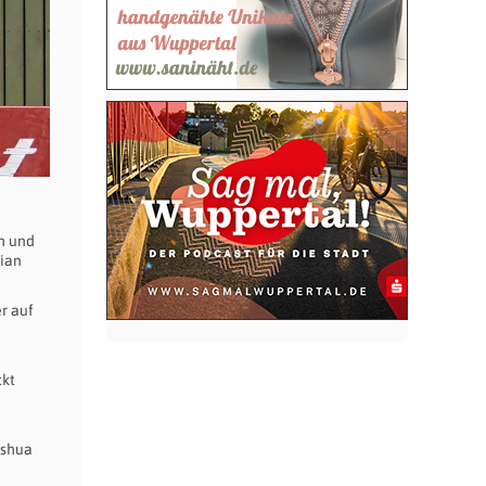
h und
bian
r auf
ckt
oshua