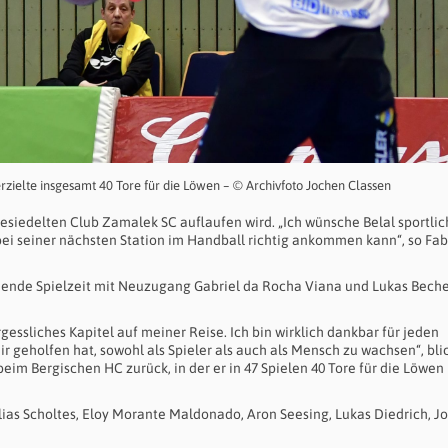
rzielte insgesamt 40 Tore für die Löwen – © Archivfoto Jochen Classen
esiedelten Club Zamalek SC auflaufen wird. „Ich wünsche Belal sportlic
 bei seiner nächsten Station im Handball richtig ankommen kann“, so Fa
mende Spielzeit mit Neuzugang Gabriel da Rocha Viana und Lukas Beche
essliches Kapitel auf meiner Reise. Ich bin wirklich dankbar für jeden
 geholfen hat, sowohl als Spieler als auch als Mensch zu wachsen“, bli
eim Bergischen HC zurück, in der er in 47 Spielen 40 Tore für die Löwen
lias Scholtes, Eloy Morante Maldonado, Aron Seesing, Lukas Diedrich, J