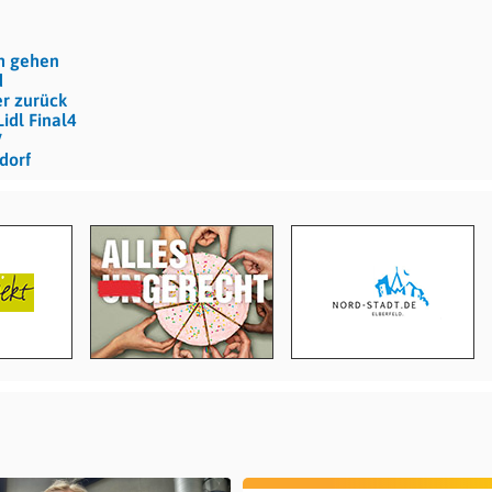
ch gehen
d
r zurück
idl Final4
V
dorf