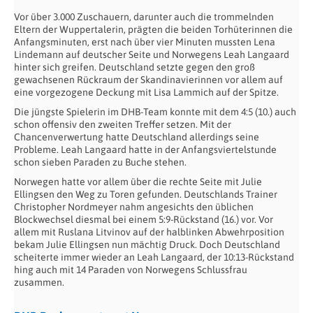
Vor über 3.000 Zuschauern, darunter auch die trommelnden
Eltern der Wuppertalerin, prägten die beiden Torhüterinnen die
Anfangsminuten, erst nach über vier Minuten mussten Lena
Lindemann auf deutscher Seite und Norwegens Leah Langaard
hinter sich greifen. Deutschland setzte gegen den groß
gewachsenen Rückraum der Skandinavierinnen vor allem auf
eine vorgezogene Deckung mit Lisa Lammich auf der Spitze.
Die jüngste Spielerin im DHB-Team konnte mit dem 4:5 (10.) auch
schon offensiv den zweiten Treffer setzen. Mit der
Chancenverwertung hatte Deutschland allerdings seine
Probleme. Leah Langaard hatte in der Anfangsviertelstunde
schon sieben Paraden zu Buche stehen.
Norwegen hatte vor allem über die rechte Seite mit Julie
Ellingsen den Weg zu Toren gefunden. Deutschlands Trainer
Christopher Nordmeyer nahm angesichts den üblichen
Blockwechsel diesmal bei einem 5:9-Rückstand (16.) vor. Vor
allem mit Ruslana Litvinov auf der halblinken Abwehrposition
bekam Julie Ellingsen nun mächtig Druck. Doch Deutschland
scheiterte immer wieder an Leah Langaard, der 10:13-Rückstand
hing auch mit 14 Paraden von Norwegens Schlussfrau
zusammen.