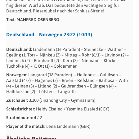
fing diesen Wurf ab. Das bedeutete den wichtigen Sieg für
Deutschland. Riesenjubel nach der Schluss-Sirene!
Text: MANFRED OSENBERG
Deutschland – Norwegen 23:22 (10:13)
Deutschland:
Lindemann (16 Paraden) – Steinecke – Walther –
Egeling (1, Tor) –
Njinkeu (3) – Mittag – Rohr (6/1) – Litvinov (2) –
Lammich (2) – Bornhardt (2) – Kern (2) – Niemann – Klocke –
Tucholke (4) – K. Ott (1) – Goldammer
Norwegen:
Langaard (18 Paraden)
– Hellebust – Gulliksen –
Aalstad (4/2) – Hagenes (3) – Breen – Refsland – Barbosa – With
(4) – Leinan (3) – Litland (2) – Gulbrandsen – Ellingsen (4) –
Halldorsson (2) – Löfsted – Langseth
Zuschauer:
3.100 (Jinzhong City – Gymnasium)
Schiedsrichter:
Heidy Elsaied / Yasmina Elsaied (EGY)
Strafminuten:
4 / 2
Player of the match:
Lena Lindemann (GER)
Ähnliche Beiträge: