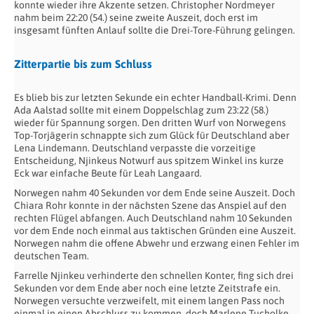
konnte wieder ihre Akzente setzen. Christopher Nordmeyer
nahm beim 22:20 (54.) seine zweite Auszeit, doch erst im
insgesamt fünften Anlauf sollte die Drei-Tore-Führung gelingen.
Zitterpartie bis zum Schluss
Es blieb bis zur letzten Sekunde ein echter Handball-Krimi. Denn
Ada Aalstad sollte mit einem Doppelschlag zum 23:22 (58.)
wieder für Spannung sorgen. Den dritten Wurf von Norwegens
Top-Torjägerin schnappte sich zum Glück für Deutschland aber
Lena Lindemann. Deutschland verpasste die vorzeitige
Entscheidung, Njinkeus Notwurf aus spitzem Winkel ins kurze
Eck war einfache Beute für Leah Langaard.
Norwegen nahm 40 Sekunden vor dem Ende seine Auszeit. Doch
Chiara Rohr konnte in der nächsten Szene das Anspiel auf den
rechten Flügel abfangen. Auch Deutschland nahm 10 Sekunden
vor dem Ende noch einmal aus taktischen Gründen eine Auszeit.
Norwegen nahm die offene Abwehr und erzwang einen Fehler im
deutschen Team.
Farrelle Njinkeu verhinderte den schnellen Konter, fing sich drei
Sekunden vor dem Ende aber noch eine letzte Zeitstrafe ein.
Norwegen versuchte verzweifelt, mit einem langen Pass noch
einmal in einen Abschluss zu kommen, doch Marlene Tucholke